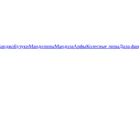
Банджо
Бузуки
Мандолины
Мандола
Арфы
Колесные лиры
Дала-фа