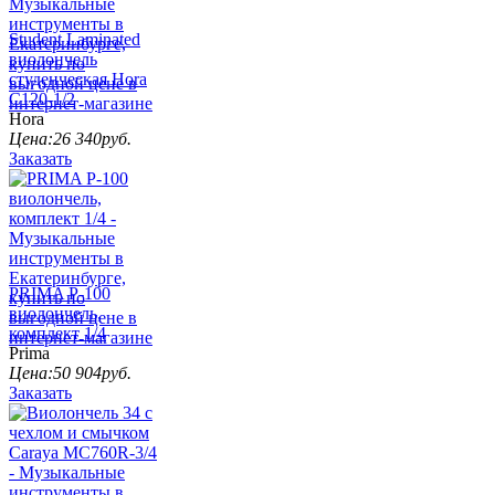
Student Laminated
виолончель
студенческая Hora
C120-1/2
Hora
Цена:
26 340
руб.
Заказать
PRIMA P-100
виолончель,
комплект 1/4
Prima
Цена:
50 904
руб.
Заказать