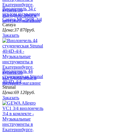
Виолончель 34 с
чехлом и смычком
Caraya MC760R-3/4
Caraya
Цена:
37 870
руб.
Заказать
Виолончель 44
студенческая Strunal
40/4D-4/4
Strunal
Цена:
69 120
руб.
Заказать