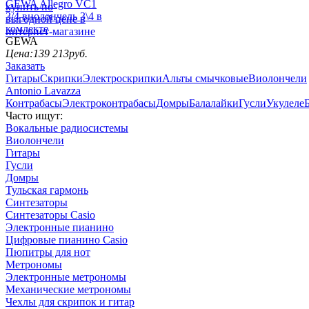
GEWA Allegro VC1
3/4 виолончель 3\4 в
комлекте
GEWA
Цена:
139 213
руб.
Заказать
Гитары
Скрипки
Электроскрипки
Альты смычковые
Виолончели
Antonio Lavazza
Контрабасы
Электроконтрабасы
Домры
Балалайки
Гусли
Укулеле
Часто ищут:
Вокальные радиосистемы
Виолончели
Гитары
Гусли
Домры
Тульская гармонь
Синтезаторы
Синтезаторы Casio
Электронные пианино
Цифровые пианино Casio
Пюпитры для нот
Метрономы
Электронные метрономы
Механические метрономы
Чехлы для скрипок и гитар