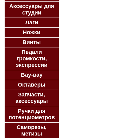
Аксессуары для
студии
Лаги
Ножки
Винты
Педали
громкости,
экспрессии
Вау-вау
Октаверы
Запчасти,
аксессуары
Ручки для
потенциометров
Саморезы,
метизы