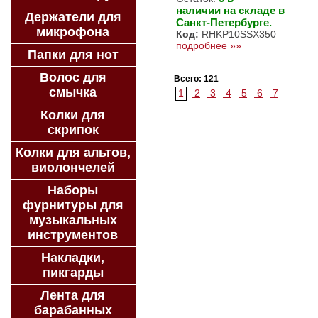
наличии на складе в
Держатели для
Санкт-Петербурге.
микрофона
Код:
RHKP10SSX350
подробнее »»
Папки для нот
Волос для
Всего: 121
смычка
1
2
3
4
5
6
7
Колки для
скрипок
Колки для альтов,
виолончелей
Наборы
фурнитуры для
музыкальных
инструментов
Накладки,
пикгарды
Лента для
барабанных