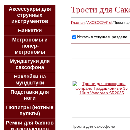
Трости для Сак
Аксессуары для
струнных
инструментов
Главная
/
АКСЕССУАРЫ
/
Трости д
Банкетки
Искать в текущем разделе
Метрономы и
тюнер-
метрономы
Мундштуки для
саксофона
Наклейки на
мундштуки
Подставки для
ноги
Пюпитры (нотные
пульты)
Ремни для баянов
Трости для саксофона
и аккордеонов