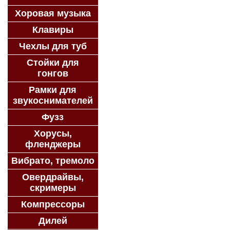
Хоровая музыка
Клавиры
Чехлы для туб
Стойки для
гонгов
Рамки для
звукоснимателей
Фузз
Хорусы,
фленджеры
Вибрато, тремоло
Овердрайвы,
скримеры
Компрессоры
Дилей