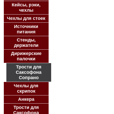
Кейсы, рэки,
чехлы
Чехлы для стоек
Источники
питания
Стенды,
держатели
Дирижерские
палочки
Трости для
Саксофона
Сопрано
Чехлы для
скрипок
Анкера
Трости для
Саксофона