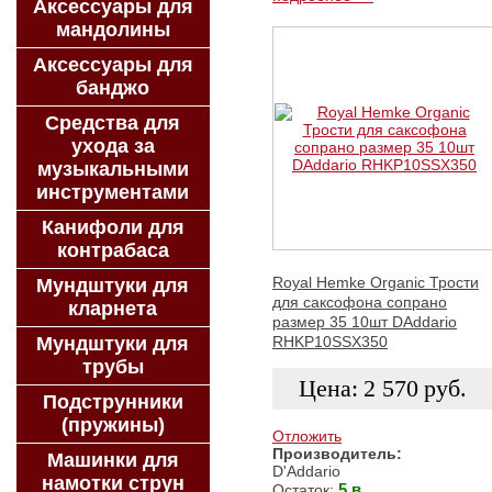
Аксессуары для
мандолины
Аксессуары для
банджо
Средства для
ухода за
музыкальными
инструментами
Канифоли для
контрабаса
Royal Hemke Organic Трости
Мундштуки для
для саксофона сопрано
кларнета
размер 35 10шт DAddario
RHKP10SSX350
Мундштуки для
трубы
Цена:
2 570
руб.
Подструнники
(пружины)
Отложить
Производитель:
Машинки для
D'Addario
ЗАКАЗАТЬ
намотки струн
5 в
Остаток: