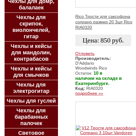
Чехлы для домр,
балалаек
Rico Трости для саксофона
Чехлы для
сопрано размер 20 3шт Rico
скрипок,
RIA0320
виолончелей,
гитар
Цена:
850
руб.
Чехлы и кейсы
для мандолин,
Отложить
Производитель:
контрабасов
D'Addario
ЗАКАЗАТЬ
Woodwinds Rico
Чехлы и кейсы
10 в
Остаток:
для смычков
наличии на складе в
Екатеринбурге.
Чехлы для
Код:
RIA0320
электрогитар
подробнее »»
Чехлы для гуслей
Чехлы для
барабанных
палочек
Световое