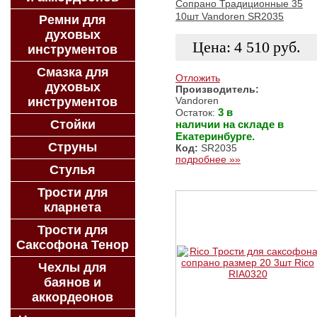
Сопрано Традиционные 35
10шт Vandoren SR2035
Ремни для
духовых
Цена:
4 510
руб.
инструментов
Смазка для
Отложить
духовых
Производитель:
Vandoren
инструментов
ЗАКАЗАТЬ
3 в
Остаток:
Стойки
наличии на складе в
Екатеринбурге.
Струны
Код:
SR2035
подробнее »»
Стулья
Трости для
кларнета
Трости для
Саксофона Тенор
Чехлы для
баянов и
аккордеонов