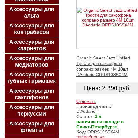
Аксессуары для
альта
Аксессуары для
контрабасов
Аксессуары для
кларнетов
Аксессуары для
Organic Select Jazz Unfiled
Трости для саксофона
медиаторов
сопрано размер 4M 10шт
Аксессуары для
DAddario ORRS10SSX4M
губных гармошек
Цена:
2 890
руб.
Аксессуары для
саксофонов
Отложить
Производитель:
Аксессуары для
D'Addario
ЗАКАЗАТЬ
перкуссии
3 в
Остаток:
наличии на складе в
Аксессуары для
Санкт-Петербурге.
флейты
Код:
ORRS10SSX4M
подробнее »»