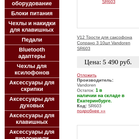
оборудование
Блоки питания
Чехлы и накидки
для клавишных
V12 Трости для саксофона
Педали
Сопрано 3 10шт Vandoren
SR603
Bluetooth
адаптеры
Цена:
5 490
руб.
Чехлы для
ксилофонов
Отложить
Производитель:
Аксессуары для
Vandoren
ЗАКАЗАТЬ
скрипки
1 в
Остаток:
наличии на складе в
Аксессуары для
Екатеринбурге.
духовых
Код:
SR603
подробнее »»
Аксессуары для
клавишных
Аксессуары для
виолончели