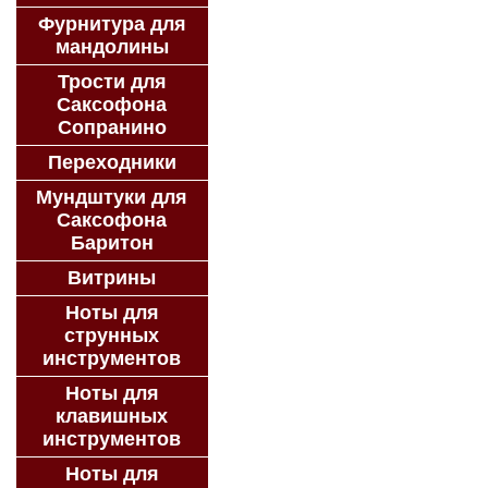
Фурнитура для
мандолины
Трости для
Саксофона
Сопранино
Переходники
Мундштуки для
Саксофона
Баритон
Витрины
Ноты для
струнных
инструментов
Ноты для
клавишных
инструментов
Ноты для