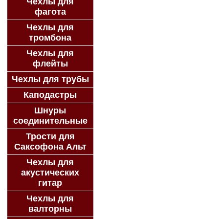
Чехлы для
фагота
Чехлы для
тромбона
Чехлы для
флейты
Чехлы для трубы
Каподастры
Шнуры
соединительные
Трости для
Саксофона Альт
Чехлы для
акустических
гитар
Чехлы для
валторны