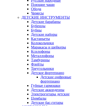
Русские народные
Поющие чаши
Обода
Чимесы
ДЕТСКИЕ ИНСТРУМЕНТЫ
Детские барабаны
Бубенцы
Бубны
Детские наборы
Кастаньеты
Колокольчики
Маракасы и шейкеры
Ксилофоны
Металлофоны
Тамбурины
Флейты
Треугольники
Детское фортепиано
Детские цифровые
фортепиано
Губные гармошки
Детские аккордеоны
Электрогитары детские
Цимбалы
Детские бас-гитары