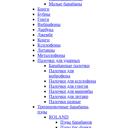
Малые барабаны
Бонги
Бубны
Гонги
Вибрафоны
Дарбука
Джембе
Конги
Ксилофоны
Литавры
Металлофоны
Палочки для ударных
Барабанные палочки
Палочки для
виброфона
Палочки для ксилофона
Палочки для гонгов
Палочки для маримбы
Палочки для литавр
Палочки разные
Тренировочные барабаны,
пэды
ROLAND
Пэды барабанов
Пэды бас-бочки