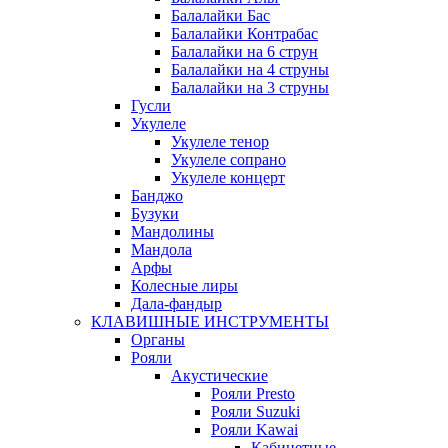
Балалайки Бас
Балалайки Контрабас
Балалайки на 6 струн
Балалайки на 4 струны
Балалайки на 3 струны
Гусли
Укулеле
Укулеле тенор
Укулеле сопрано
Укулеле концерт
Банджо
Бузуки
Мандолины
Мандола
Арфы
Колесные лиры
Дала-фандыр
КЛАВИШНЫЕ ИНСТРУМЕНТЫ
Органы
Рояли
Акустические
Рояли Presto
Рояли Suzuki
Рояли Kawai
Кабинетные