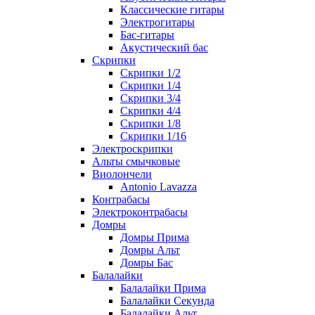
Классические гитары
Электрогитары
Бас-гитары
Акустический бас
Скрипки
Скрипки 1/2
Скрипки 1/4
Скрипки 3/4
Скрипки 4/4
Скрипки 1/8
Скрипки 1/16
Электроскрипки
Альты смычковые
Виолончели
Antonio Lavazza
Контрабасы
Электроконтрабасы
Домры
Домры Прима
Домры Альт
Домры Бас
Балалайки
Балалайки Прима
Балалайки Секунда
Балалайки Альт