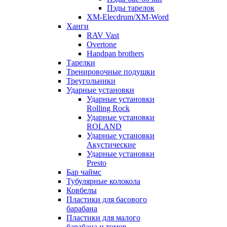
Пэды тарелок
XM-Elecdrum/XM-Word
Ханги
RAV Vast
Overtone
Handpan brothers
Тарелки
Тренировочные подушки
Треугольники
Ударные установки
Ударные установки
Rolling Rock
Ударные установки
ROLAND
Ударные установки
Акустические
Ударные установки
Presto
Бар чаймс
Тубулярные колокола
Ковбелы
Пластики для басового
барабана
Пластики для малого
барабана и томов