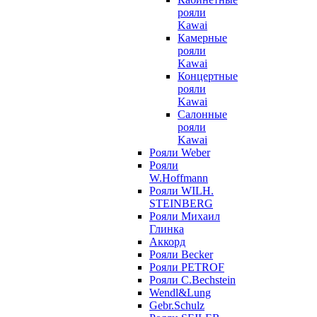
рояли
Kawai
Камерные
рояли
Kawai
Концертные
рояли
Kawai
Салонные
рояли
Kawai
Рояли Weber
Рояли
W.Hoffmann
Рояли WILH.
STEINBERG
Рояли Михаил
Глинка
Аккорд
Рояли Becker
Рояли PETROF
Рояли C.Bechstein
Wendl&Lung
Gebr.Schulz