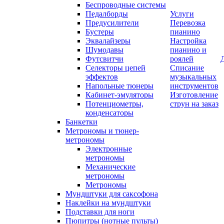
Беспроводные системы
Педалборды
Услуги
Предусилители
Перевозка
Бустеры
пианино
Эквалайзеры
Настройка
Шумодавы
пианино и
Футсвитчи
роялей
Селекторы цепей
Списание
эффектов
музыкальных
Напольные тюнеры
инструментов
Кабинет-эмуляторы
Изготовление
Потенциометры,
струн на заказ
конденсаторы
Банкетки
Метрономы и тюнер-
метрономы
Электронные
метрономы
Механические
метрономы
Метрономы
Мундштуки для саксофона
Наклейки на мундштуки
Подставки для ноги
Пюпитры (нотные пульты)