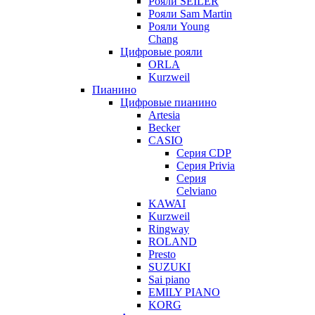
Рояли SEILER
Рояли Sam Martin
Рояли Young
Chang
Цифровые рояли
ORLA
Kurzweil
Пианино
Цифровые пианино
Artesia
Becker
CASIO
Серия CDP
Серия Privia
Серия
Celviano
KAWAI
Kurzweil
Ringway
ROLAND
Presto
SUZUKI
Sai piano
EMILY PIANO
KORG