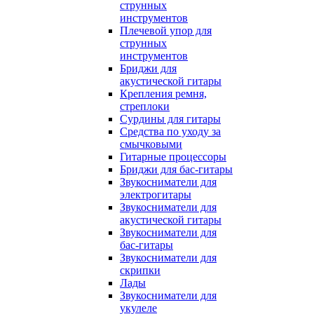
струнных
инструментов
Плечевой упор для
струнных
инструментов
Бриджи для
акустической гитары
Крепления ремня,
стреплоки
Сурдины для гитары
Средства по уходу за
смычковыми
Гитарные процессоры
Бриджи для бас-гитары
Звукосниматели для
электрогитары
Звукосниматели для
акустической гитары
Звукосниматели для
бас-гитары
Звукосниматели для
скрипки
Лады
Звукосниматели для
укулеле