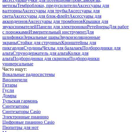
аксессуары
Ручки для потенциометров
Саморезы,
метизы
Темброблоки, предусилители
Аксессуары для
валторны
Аксессуары для трубы
Аксессуары для
света
Аксессуары для блок-флейт
Аксессуары для
аккордеонов
Аксессуары для тромбонов
Крышки для
звукоснимателей
Панели для электроники
Ретейнеры
Для работ
с порожками
Измерительный инструмент
Для
шлифовки
Зеркальные шары
Звукоизоляционные
экраны
Стойки для струнных
Кронштейны для
пикгардов
Сурдины
Чехлы для балалаек
Подбородники для
альта
Струнодержатель для альта
Колки для
альта
Подбородники для скрипки
Подбородники
универсальные
Часто ищут:
Вокальные радиосистемы
Виолончели
Гитары
Гусли
Домры
Тульская гармонь
Синтезаторы
Синтезаторы Casio
Электронные пианино
Цифровые пианино Casio
Пюпитры для нот