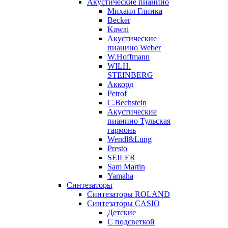
Акустические пианино
Михаил Глинка
Becker
Kawai
Акустические
пианино Weber
W.Hoffmann
WILH.
STEINBERG
Аккорд
Petrof
C.Bechstein
Акустические
пианино Тульская
гармонь
Wendl&Lung
Presto
SEILER
Sam Martin
Yamaha
Синтезаторы
Синтезаторы ROLAND
Синтезаторы CASIO
Детские
С подсветкой