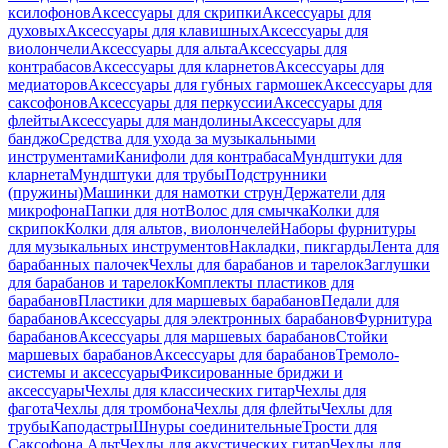
ксилофонов
Аксессуары для скрипки
Аксессуары для
духовых
Аксессуары для клавишных
Аксессуары для
виолончели
Аксессуары для альта
Аксессуары для
контрабасов
Аксессуары для кларнетов
Аксессуары для
медиаторов
Аксессуары для губных гармошек
Аксессуары для
саксофонов
Аксессуары для перкуссии
Аксессуары для
флейты
Аксессуары для мандолины
Аксессуары для
банджо
Средства для ухода за музыкальными
инструментами
Канифоли для контрабаса
Мундштуки для
кларнета
Мундштуки для трубы
Подструнники
(пружины)
Машинки для намотки струн
Держатели для
микрофона
Папки для нот
Волос для смычка
Колки для
скрипок
Колки для альтов, виолончелей
Наборы фурнитуры
для музыкальных инструментов
Накладки, пикгарды
Лента для
барабанных палочек
Чехлы для барабанов и тарелок
Заглушки
для барабанов и тарелок
Комплекты пластиков для
барабанов
Пластики для маршевых барабанов
Педали для
барабанов
Аксессуары для электронных барабанов
Фурнитура
барабанов
Аксессуары для маршевых барабанов
Стойки
маршевых барабанов
Аксессуары для барабанов
Тремоло-
системы и аксессуары
Фиксированные бриджи и
аксессуары
Чехлы для классических гитар
Чехлы для
фагота
Чехлы для тромбона
Чехлы для флейты
Чехлы для
трубы
Каподастры
Шнуры соединительные
Трости для
Саксофона Альт
Чехлы для акустических гитар
Чехлы для