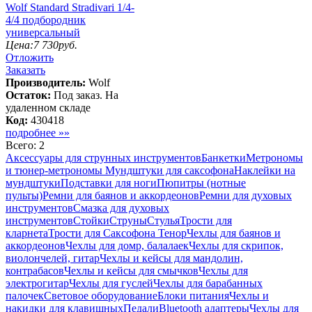
Wolf Standard Stradivari 1/4-
4/4 подбородник
универсальный
Цена:
7 730
руб.
Отложить
Заказать
Производитель:
Wolf
Остаток:
Под заказ. На
удаленном складе
Код:
430418
подробнее »»
Всего: 2
Аксессуары для струнных инструментов
Банкетки
Метрономы
и тюнер-метрономы
Мундштуки для саксофона
Наклейки на
мундштуки
Подставки для ноги
Пюпитры (нотные
пульты)
Ремни для баянов и аккордеонов
Ремни для духовых
инструментов
Смазка для духовых
инструментов
Стойки
Струны
Стулья
Трости для
кларнета
Трости для Саксофона Тенор
Чехлы для баянов и
аккордеонов
Чехлы для домр, балалаек
Чехлы для скрипок,
виолончелей, гитар
Чехлы и кейсы для мандолин,
контрабасов
Чехлы и кейсы для смычков
Чехлы для
электрогитар
Чехлы для гуслей
Чехлы для барабанных
палочек
Световое оборудование
Блоки питания
Чехлы и
накидки для клавишных
Педали
Bluetooth адаптеры
Чехлы для