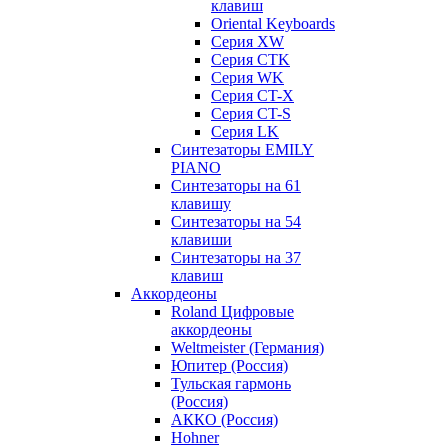
клавиш
Oriental Keyboards
Cерия XW
Серия CTK
Серия WK
Серия CT-X
Серия CT-S
Серия LK
Синтезаторы EMILY
PIANO
Синтезаторы на 61
клавишу
Синтезаторы на 54
клавиши
Синтезаторы на 37
клавиш
Аккордеоны
Roland Цифровые
аккордеоны
Weltmeister (Германия)
Юпитер (Россия)
Тульская гармонь
(Россия)
АККО (Россия)
Hohner