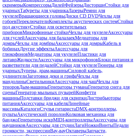
скримеры
Компрессоры
Дилей
Фейзеры
Дисторшн
Стойки для
ударных
Табуреты для ударника
Лазеры
Ремни для
укулеле
Вращающиеся головы
Диски CD DVD
Чехлы для
гобоев
Переключатели
Комплекты акустических систем
Стойки
под акустику
Стойки для осветительных
приборов
Микрофонные стойки
Чехлы для укулеле
Аксессуары
для гуслей
Аксесуары для балалаек
Медиаторы для
домры
Чехлы для домбры
Аксессуары для домры
Кабель в
бобинах
Другие эффекты
Аксессуары для
глюкофонов
Медиаторы для укулеле
Пластики для
литавр
Жидкости
Аксессуары для микрофонов
Блоки питания и
разветвители для педалей
Стойки для укулеле
Тюнеры для
ударных
Луперы, драм-машины
Силовой кабель,
удлинители
Заготовки деки и грифа
Чехлы для
мандолины
Светильники
Аксессуары для чаш
Чехлы для
теноров
Дым-машины
Генераторы тумана
Генератор снега для
сцены
Генератор мыльных пузырей
Конфетти
машины
Подставки бриджи для скрипки
Дистрибьюторы
питания
Аксессуары для кабеля
Линейные
массивы
Каталоги
Стулья гитариста
DMX-контроллеры,
пульты
Акустический поролон
Колковая механика для
банджо
Генераторы искр
MIDI-контроллеры
Аксессуары для
наушников
Аксессуары для студии
Лаги
Ножки
Винты
Педали
громкости, экспрессии
Вау-вау
Октаверы
Запчасти,