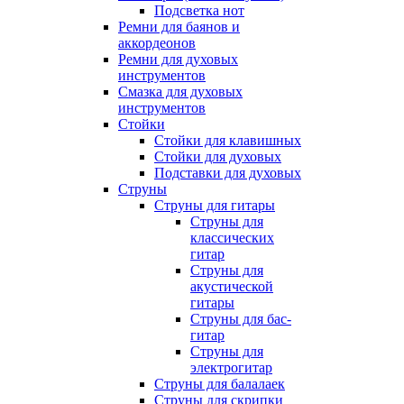
Подсветка нот
Ремни для баянов и
аккордеонов
Ремни для духовых
инструментов
Смазка для духовых
инструментов
Стойки
Стойки для клавишных
Стойки для духовых
Подставки для духовых
Струны
Струны для гитары
Струны для
классических
гитар
Струны для
акустической
гитары
Струны для бас-
гитар
Струны для
электрогитар
Струны для балалаек
Струны для скрипки