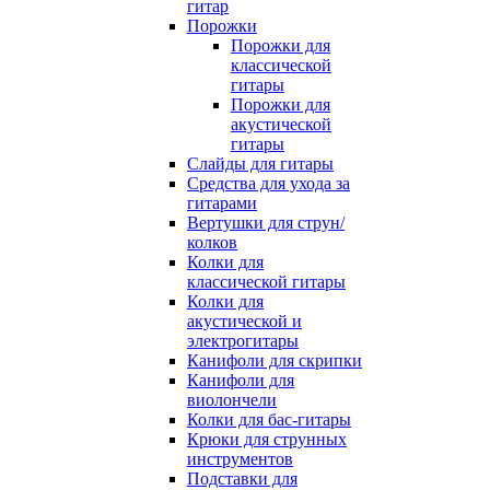
гитар
Порожки
Порожки для
классической
гитары
Порожки для
акустической
гитары
Слайды для гитары
Средства для ухода за
гитарами
Вертушки для струн/
колков
Колки для
классической гитары
Колки для
акустической и
электрогитары
Канифоли для скрипки
Канифоли для
виолончели
Колки для бас-гитары
Крюки для струнных
инструментов
Подставки для