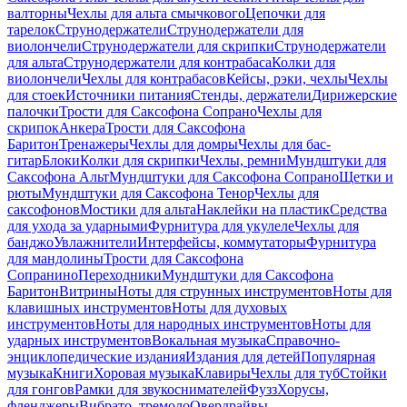
валторны
Чехлы для альта смычкового
Цепочки для
тарелок
Струнодержатели
Струнодержатели для
виолончели
Струнодержатели для скрипки
Струнодержатели
для альта
Струнодержатели для контрабаса
Колки для
виолончели
Чехлы для контрабасов
Кейсы, рэки, чехлы
Чехлы
для стоек
Источники питания
Стенды, держатели
Дирижерские
палочки
Трости для Саксофона Сопрано
Чехлы для
скрипок
Анкера
Трости для Саксофона
Баритон
Тренажеры
Чехлы для домры
Чехлы для бас-
гитар
Блоки
Колки для скрипки
Чехлы, ремни
Мундштуки для
Саксофона Альт
Мундштуки для Саксофона Сопрано
Щетки и
рюты
Мундштуки для Саксофона Тенор
Чехлы для
саксофонов
Мостики для альта
Наклейки на пластик
Средства
для ухода за ударными
Фурнитура для укулеле
Чехлы для
банджо
Увлажнители
Интерфейсы, коммутаторы
Фурнитура
для мандолины
Трости для Саксофона
Сопранино
Переходники
Мундштуки для Саксофона
Баритон
Витрины
Ноты для струнных инструментов
Ноты для
клавишных инструментов
Ноты для духовых
инструментов
Ноты для народных инструментов
Ноты для
ударных инструментов
Вокальная музыка
Справочно-
энциклопедические издания
Издания для детей
Популярная
музыка
Книги
Хоровая музыка
Клавиры
Чехлы для туб
Стойки
для гонгов
Рамки для звукоснимателей
Фузз
Хорусы,
фленджеры
Вибрато, тремоло
Овердрайвы,