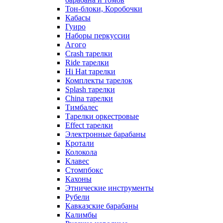
Тон-блоки, Коробочки
Кабасы
Гуиро
Наборы перкуссии
Агого
Crash тарелки
Ride тарелки
Hi Hat тарелки
Комплекты тарелок
Splash тарелки
China тарелки
Тимбалес
Тарелки оркестровые
Effect тарелки
Электронные барабаны
Кротали
Колокола
Клавес
Стомпбокс
Кахоны
Этнические инструменты
Рубели
Кавказские барабаны
Калимбы