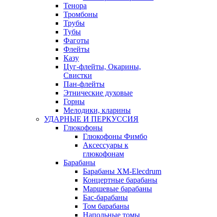
Тенора
Тромбоны
Трубы
Тубы
Фаготы
Флейты
Казу
Цуг-флейты, Окарины,
Свистки
Пан-флейты
Этнические духовые
Горны
Мелодики, кларины
УДАРНЫЕ И ПЕРКУССИЯ
Глюкофоны
Глюкофоны Фимбо
Аксессуары к
глюкофонам
Барабаны
Барабаны XM-Elecdrum
Концертные барабаны
Маршевые барабаны
Бас-барабаны
Том барабаны
Напольные томы