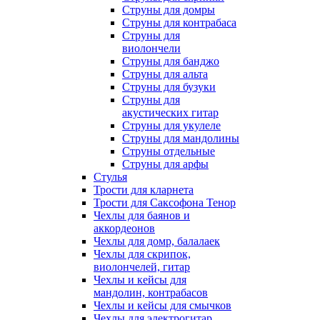
Струны для домры
Струны для контрабаса
Струны для
виолончели
Струны для банджо
Струны для альта
Струны для бузуки
Струны для
акустических гитар
Струны для укулеле
Струны для мандолины
Струны отдельные
Струны для арфы
Стулья
Трости для кларнета
Трости для Саксофона Тенор
Чехлы для баянов и
аккордеонов
Чехлы для домр, балалаек
Чехлы для скрипок,
виолончелей, гитар
Чехлы и кейсы для
мандолин, контрабасов
Чехлы и кейсы для смычков
Чехлы для электрогитар