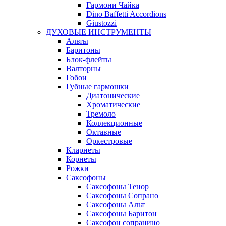
Гармони Чайка
Dino Baffetti Accordions
Giustozzi
ДУХОВЫЕ ИНСТРУМЕНТЫ
Альты
Баритоны
Блок-флейты
Валторны
Гобои
Губные гармошки
Диатонические
Хроматические
Тремоло
Коллекционные
Октавные
Оркестровые
Кларнеты
Корнеты
Рожки
Саксофоны
Саксофоны Тенор
Саксофоны Сопрано
Саксофоны Альт
Саксофоны Баритон
Саксофон сопранино