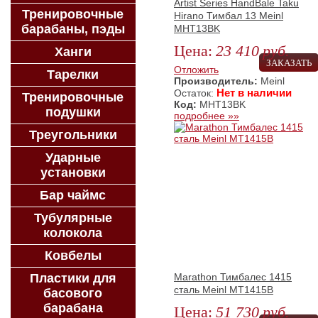
Artist Series HandBale Taku
Тренировочные
Hirano Тимбал 13 Meinl
барабаны, пэды
MHT13BK
Цена:
23 410
руб.
Ханги
ЗАКАЗАТЬ
Отложить
Тарелки
Производитель:
Meinl
Нет в наличии
Остаток:
Тренировочные
Код:
MHT13BK
подушки
подробнее »»
Треугольники
Ударные
установки
Бар чаймс
Тубулярные
колокола
Ковбелы
Marathon Тимбалес 1415
Пластики для
сталь Meinl MT1415B
басового
барабана
Цена:
51 730
руб.