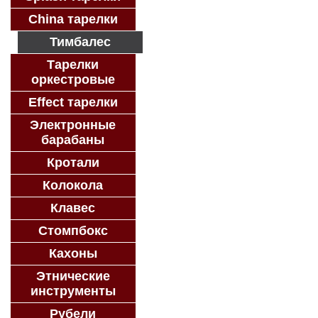
China тарелки
Тимбалес
Тарелки
оркестровые
Effect тарелки
Электронные
барабаны
Кротали
Колокола
Клавес
Стомпбокс
Кахоны
Этнические
инструменты
Рубели