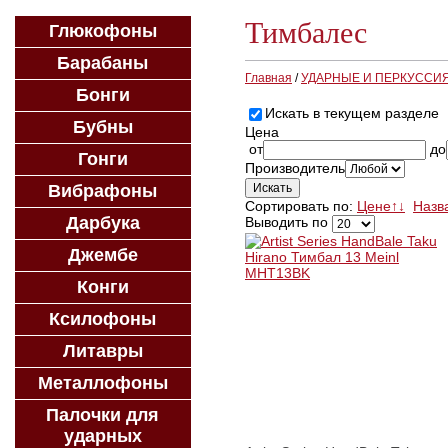
Тимбалес
Глюкофоны
Барабаны
Главная
/
УДАРНЫЕ И ПЕРКУССИ
Бонги
Искать в текущем разделе
Бубны
Цена
от
до
Гонги
Производитель
Вибрафоны
Сортировать по:
Цене
↑
↓
Назв
Дарбука
Выводить по
Джембе
Конги
Ксилофоны
Литавры
Металлофоны
Палочки для
ударных