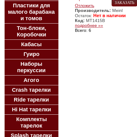
ЗАКАЗАТЬ
Пластики для
Отложить
Производитель:
Meinl
малого барабана
Нет в наличии
Остаток:
и томов
Код:
MT1415B
подробнее »»
Тон-блоки,
Всего: 6
Коробочки
Кабасы
Гуиро
Наборы
перкуссии
Агого
Crash тарелки
Ride тарелки
Hi Hat тарелки
Комплекты
тарелок
Splash тарелки