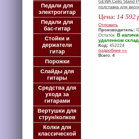
GEWA Cello Stand P
Педали для
подставка для вио
электрогитар
Цена:
14 592
Педали для
Отложить
бас-гитар
Производитель:
G
В наличи
Остаток:
Стойки и
удаленном склад
держатели
Код:
452224
подробнее »»
гитар
Всего: 4
Порожки
Слайды для
гитары
Средства для
ухода за
гитарами
Вертушки для
струн/колков
Колки для
классической