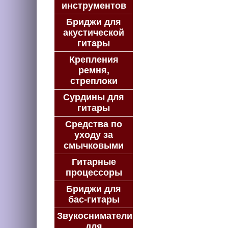
инструментов
Бриджи для
акустической
гитары
Крепления
ремня,
стреплоки
Сурдины для
гитары
Средства по
уходу за
смычковыми
Гитарные
процессоры
Бриджи для
бас-гитары
Звукосниматели
для