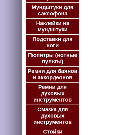
Мундштуки для
саксофона
Наклейки на
мундштуки
Подставки для
ноги
Пюпитры (нотные
пульты)
Ремни для баянов
и аккордеонов
Ремни для
духовых
инструментов
Смазка для
духовых
инструментов
Стойки