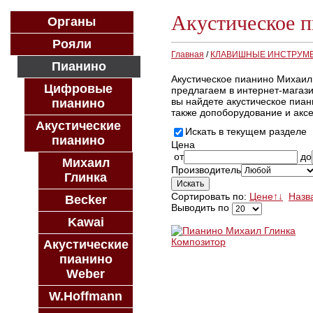
Акустическое 
Органы
Рояли
Главная
/
КЛАВИШНЫЕ ИНСТРУМ
Пианино
Акустическое пианино Михаил 
Цифровые
предлагаем в интернет-магаз
вы найдете акустическое пиан
пианино
также допоборудование и акс
Акустические
Искать в текущем разделе
пианино
Цена
от
до
Михаил
Производитель
Глинка
Сортировать по:
Цене
↑
↓
Назв
Becker
Выводить по
Kawai
Акустические
пианино
Weber
W.Hoffmann