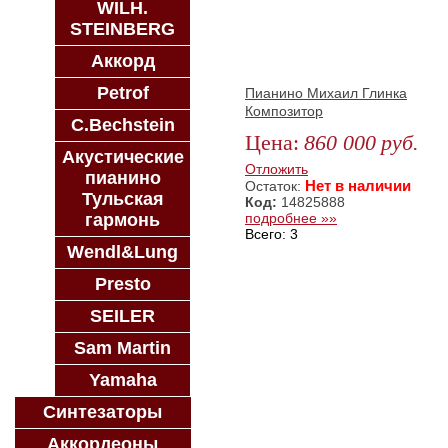
WILH.
STEINBERG
Аккорд
Petrof
Пианино Михаил Глинка
Композитор
C.Bechstein
Цена:
860 000
руб.
Акустические
ЗАКАЗАТЬ
Отложить
пианино
Нет в наличии
Остаток:
Тульская
Код:
14825888
подробнее »»
гармонь
Всего: 3
Wendl&Lung
Presto
SEILER
Sam Martin
Yamaha
Синтезаторы
Аккордеоны