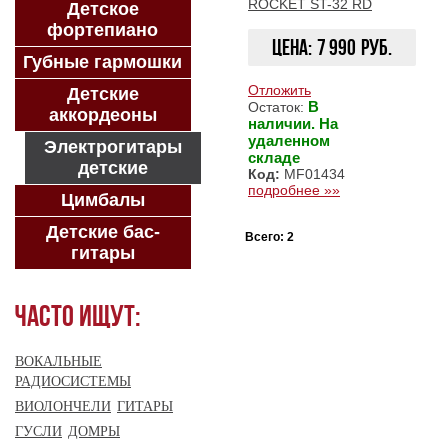
ROCKET ST-32 RD
Детское
фортепиано
Цена:
7 990
руб.
Губные гармошки
Отложить
Детские
В
Остаток:
аккордеоны
наличии. На
КУПИТЬ
удаленном
Электрогитары
складе
детские
Код:
MF01434
подробнее »»
Цимбалы
Детские бас-
Всего: 2
гитары
Часто ищут:
ВОКАЛЬНЫЕ
РАДИОСИСТЕМЫ
ВИОЛОНЧЕЛИ
ГИТАРЫ
ГУСЛИ
ДОМРЫ