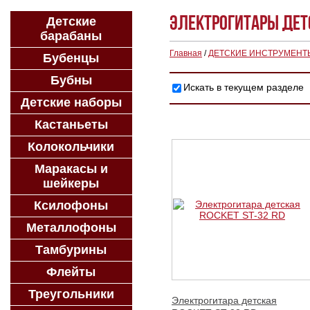
Электрогитары дет
Детские
барабаны
Главная
/
ДЕТСКИЕ ИНСТРУМЕНТ
Бубенцы
Бубны
Искать в текущем разделе
Детские наборы
Кастаньеты
Колокольчики
Маракасы и
шейкеры
Ксилофоны
Металлофоны
Тамбурины
Флейты
Треугольники
Электрогитара детская