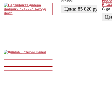
Strunal
Виоло
B-C03
Цена:
85 820
руб.
Gliga
Це
ЗАКАЗАТЬ
ЗАК