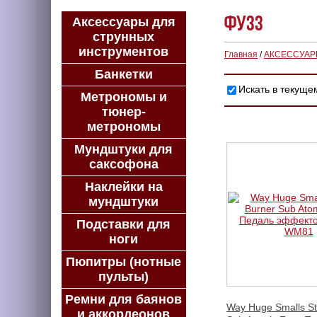
Фузз
Аксессуары для
струнных
инструментов
Главная
/
АКСЕССУА
Банкетки
Искать в текуще
Метрономы и
тюнер-
метрономы
Мундштуки для
саксофона
Наклейки на
мундштуки
Подставки для
ноги
Пюпитры (нотные
пульты)
Ремни для баянов
Way Huge Smalls St
и аккордеонов