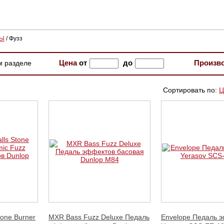
РЫ
/
Фузз
Цена
от
до
Произв
м разделе
Сортировать по:
Ц
one Burner
MXR Bass Fuzz Deluxe Педаль
Envelope Педаль 