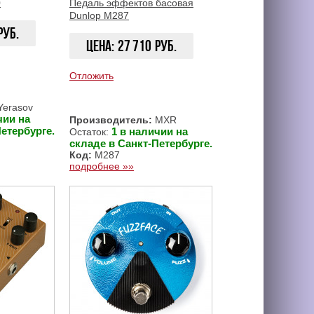
0
Педаль эффектов басовая
Dunlop M287
руб.
Цена:
27 710
руб.
Отложить
ЗАКАЗАТЬ
ЗАКАЗАТЬ
erasov
чии на
Производитель:
MXR
етербурге.
1 в наличии на
Остаток:
складе в Санкт-Петербурге.
Код:
M287
подробнее »»