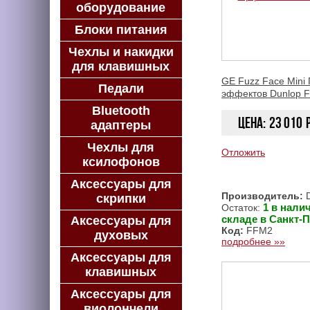
оборудование
Блоки питания
Чехлы и накидки
для клавишных
GE Fuzz Face Mini
Педали
эффектов Dunlop 
Bluetooth
Цена:
23 010
адаптеры
Чехлы для
Отложить
ксилофонов
Аксессуары для
Производитель:
D
скрипки
1 в нали
Остаток:
складе в Санкт-П
Аксессуары для
Код:
FFM2
духовых
подробнее »»
Аксессуары для
клавишных
Аксессуары для
виолончели