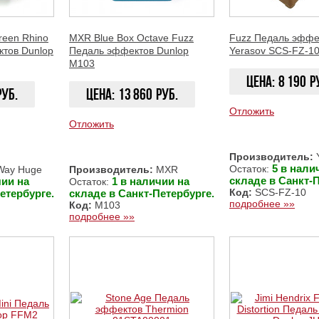
reen Rhino
MXR Blue Box Octave Fuzz
Fuzz Педаль эффе
тов Dunlop
Педаль эффектов Dunlop
Yerasov SCS-FZ-1
M103
Цена:
8 190
р
руб.
Цена:
13 860
руб.
Отложить
Отложить
ЗАКАЗАТЬ
ЗАКАЗАТЬ
Производитель:
Y
5 в нали
Остаток:
ay Huge
Производитель:
MXR
складе в Санкт-П
чии на
1 в наличии на
Остаток:
Код:
SCS-FZ-10
етербурге.
складе в Санкт-Петербурге.
подробнее »»
Код:
M103
подробнее »»