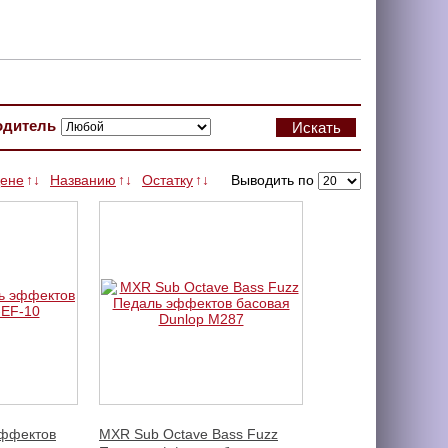
одитель
ене
Названию
Остатку
Выводить по
↑
↓
↑
↓
↑
↓
эффектов
MXR Sub Octave Bass Fuzz