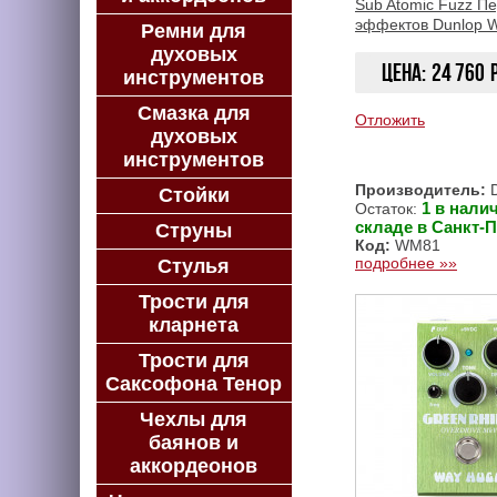
Sub Atomic Fuzz П
эффектов Dunlop 
Ремни для
духовых
Цена:
24 760
инструментов
Смазка для
Отложить
духовых
инструментов
Производитель:
D
Стойки
1 в нали
Остаток:
складе в Санкт-П
Струны
Код:
WM81
подробнее »»
Стулья
Трости для
кларнета
Трости для
Саксофона Тенор
Чехлы для
баянов и
аккордеонов