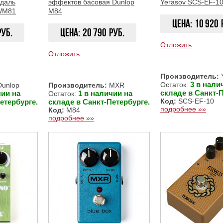
едаль
эффектов басовая Dunlop
Yerasov SCS-EF-1
WM81
M84
Цена:
10 920
руб.
Цена:
20 790
руб.
Отложить
Отложить
ЗАКАЗАТЬ
ЗАКАЗАТЬ
Производитель:
Y
3 в нали
Остаток:
unlop
Производитель:
MXR
складе в Санкт-П
чии на
1 в наличии на
Остаток:
Код:
SCS-EF-10
етербурге.
складе в Санкт-Петербурге.
подробнее »»
Код:
M84
подробнее »»