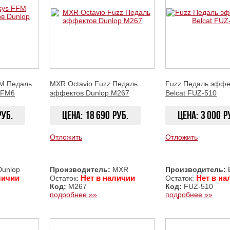
FM Педаль
MXR Octavio Fuzz Педаль
Fuzz Педаль эффе
FFM6
эффектов Dunlop M267
Belcat FUZ-510
руб.
Цена:
18 690
руб.
Цена:
3 000
р
Отложить
Отложить
ЗАКАЗАТЬ
ЗАКАЗАТЬ
unlop
Производитель:
MXR
Производитель:
B
личии
Нет в наличии
Нет в на
Остаток:
Остаток:
Код:
M267
Код:
FUZ-510
подробнее »»
подробнее »»