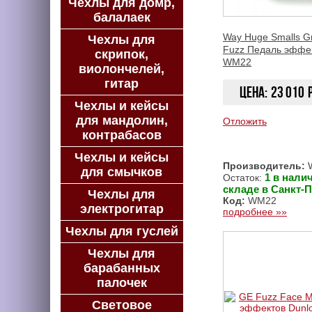
Чехлы для домр,
балалаек
Way Huge Smalls G
Чехлы для
Fuzz Педаль эффек
скрипок,
WM22
виолончелей,
гитар
Цена:
23 010
Чехлы и кейсы
для мандолин,
Отложить
контрабасов
Чехлы и кейсы
Производитель:
W
для смычков
1 в нали
Остаток:
складе в Санкт-П
Чехлы для
Код:
WM22
электрогитар
подробнее »»
Чехлы для гуслей
Чехлы для
барабанных
палочек
Световое