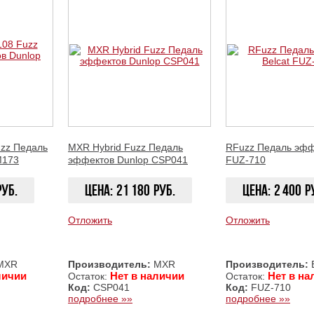
uzz Педаль
MXR Hybrid Fuzz Педаль
RFuzz Педаль эффе
M173
эффектов Dunlop CSP041
FUZ-710
руб.
Цена:
21 180
руб.
Цена:
2 400
р
Отложить
Отложить
ЗАКАЗАТЬ
ЗАКАЗАТЬ
MXR
Производитель:
MXR
Производитель:
B
личии
Нет в наличии
Нет в на
Остаток:
Остаток:
Код:
CSP041
Код:
FUZ-710
подробнее »»
подробнее »»