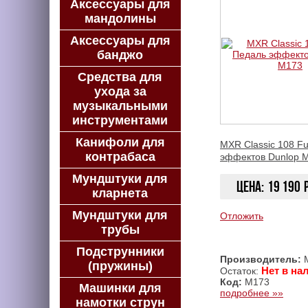
Аксессуары для
мандолины
Аксессуары для
банджо
Средства для
ухода за
музыкальными
инструментами
Канифоли для
MXR Classic 108 F
контрабаса
эффектов Dunlop 
Мундштуки для
Цена:
19 190
кларнета
Мундштуки для
Отложить
трубы
Подструнники
Производитель:
(пружины)
Нет в на
Остаток:
Код:
M173
Машинки для
подробнее »»
намотки струн