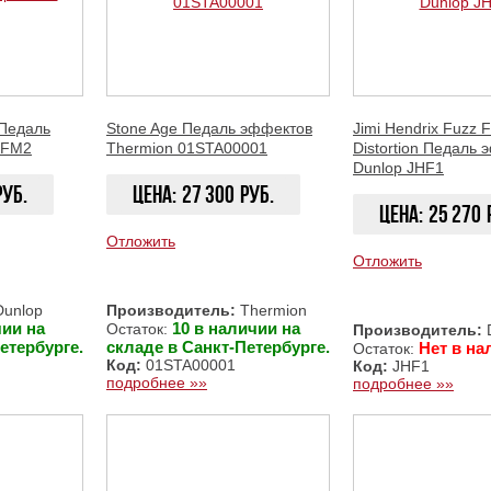
 Педаль
Stone Age Педаль эффектов
Jimi Hendrix Fuzz 
FFM2
Thermion 01STA00001
Distortion Педаль
Dunlop JHF1
руб.
Цена:
27 300
руб.
Цена:
25 270
Отложить
Отложить
ЗАКАЗАТЬ
ЗАКАЗАТЬ
unlop
Производитель:
Thermion
чии на
10 в наличии на
Остаток:
Производитель:
етербурге.
складе в Санкт-Петербурге.
Нет в на
Остаток:
Код:
01STA00001
Код:
JHF1
подробнее »»
подробнее »»