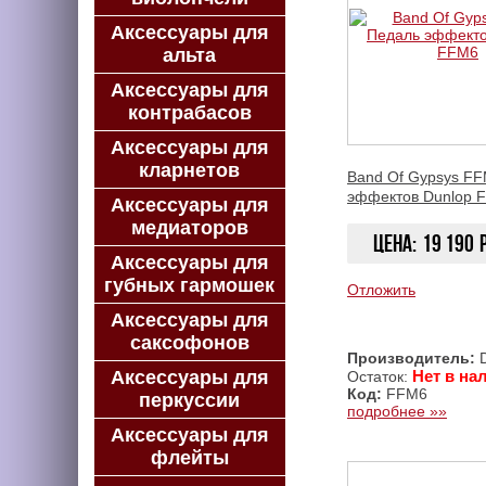
Аксессуары для
альта
Аксессуары для
контрабасов
Аксессуары для
кларнетов
Band Of Gypsys F
эффектов Dunlop 
Аксессуары для
медиаторов
Цена:
19 190
Аксессуары для
губных гармошек
Отложить
Аксессуары для
саксофонов
Производитель:
D
Аксессуары для
Нет в на
Остаток:
Код:
FFM6
перкуссии
подробнее »»
Аксессуары для
флейты