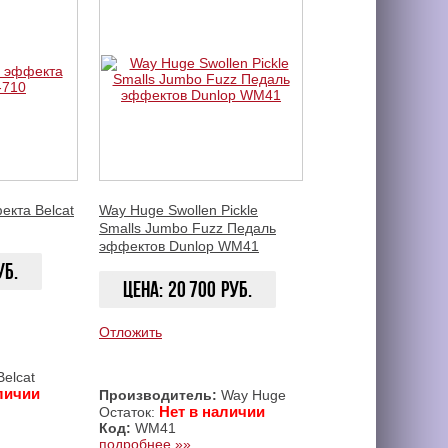
кта Belcat
Way Huge Swollen Pickle
Smalls Jumbo Fuzz Педаль
эффектов Dunlop WM41
уб.
Цена:
20 700
руб.
Отложить
ЗАКАЗАТЬ
ЗАКАЗАТЬ
elcat
личии
Производитель:
Way Huge
Нет в наличии
Остаток:
Код:
WM41
подробнее »»