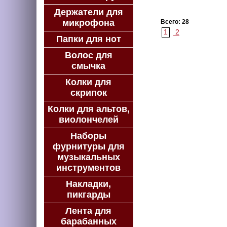
Держатели для
микрофона
Всего: 28
1
2
Папки для нот
Волос для
смычка
Колки для
скрипок
Колки для альтов,
виолончелей
Наборы
фурнитуры для
музыкальных
инструментов
Накладки,
пикгарды
Лента для
барабанных