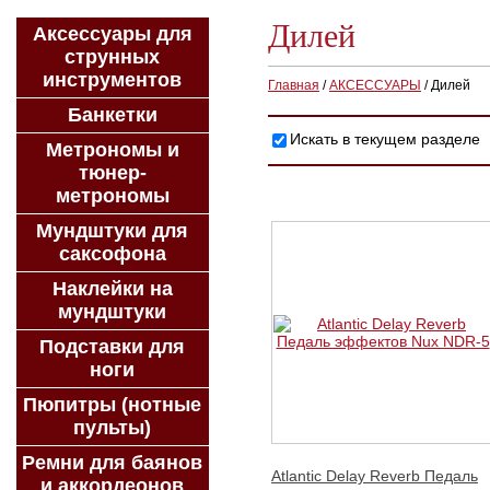
Дилей
Аксессуары для
струнных
инструментов
Главная
/
АКСЕССУАРЫ
/
Дилей
Банкетки
Искать в текущем разделе
Метрономы и
тюнер-
метрономы
Мундштуки для
саксофона
Наклейки на
мундштуки
Подставки для
ноги
Пюпитры (нотные
пульты)
Ремни для баянов
Atlantic Delay Reverb Педаль
и аккордеонов