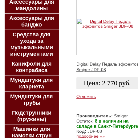
Аксессуары для
мандолины
Аксессуары для
банджо
Средства для
ухода за
музыкальными
инструментами
Канифоли для
Digital Delay Педаль эффекто
контрабаса
Smiger JDF-08
Мундштуки для
Цена:
2 770
руб.
кларнета
Мундштуки для
Отложить
трубы
ЗАКАЗАТЬ
Подструнники
Производитель:
Smiger
(пружины)
8 в наличии на
Остаток:
складе в Санкт-Петербурге
Машинки для
Код:
JDF-08
намотки струн
подробнее »»