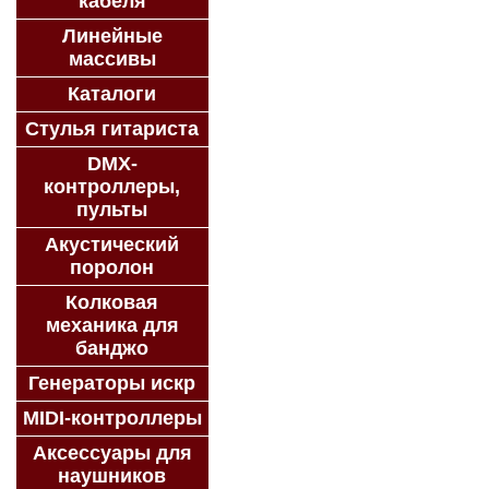
кабеля
Линейные
массивы
Каталоги
Стулья гитариста
DMX-
контроллеры,
пульты
Акустический
поролон
Колковая
механика для
банджо
Генераторы искр
MIDI-контроллеры
Аксессуары для
наушников