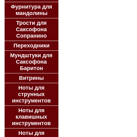
Фурнитура для
мандолины
Трости для
Саксофона
Сопранино
Переходники
Мундштуки для
Саксофона
Баритон
Витрины
Ноты для
струнных
инструментов
Ноты для
клавишных
инструментов
Ноты для