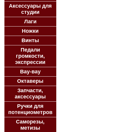
Аксессуары для
студии
Лаги
Ножки
Винты
Педали
громкости,
экспрессии
Вау-вау
Октаверы
Запчасти,
аксессуары
Ручки для
потенциометров
Саморезы,
метизы