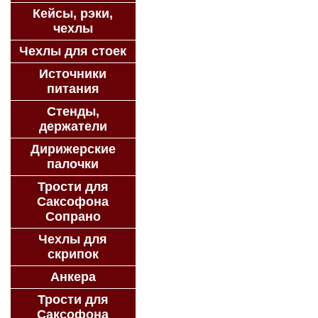
Кейсы, рэки,
чехлы
Чехлы для стоек
Источники
питания
Стенды,
держатели
Дирижерские
палочки
Трости для
Саксофона
Сопрано
Чехлы для
скрипок
Анкера
Трости для
Саксофона