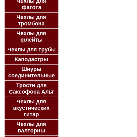
Чехлы для
фагота
Чехлы для
тромбона
Чехлы для
флейты
Чехлы для трубы
Каподастры
Шнуры
соединительные
Трости для
Саксофона Альт
Чехлы для
акустических
гитар
Чехлы для
валторны