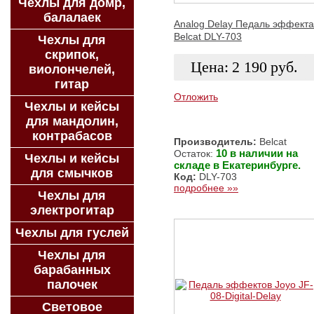
Чехлы для домр,
балалаек
Analog Delay Педаль эффекта
Belcat DLY-703
Чехлы для
скрипок,
Цена:
2 190
руб.
виолончелей,
гитар
Отложить
Чехлы и кейсы
для мандолин,
ЗАКАЗАТЬ
контрабасов
Производитель:
Belcat
10 в наличии на
Остаток:
Чехлы и кейсы
складе в Екатеринбурге.
для смычков
Код:
DLY-703
подробнее »»
Чехлы для
электрогитар
Чехлы для гуслей
Чехлы для
барабанных
палочек
Световое