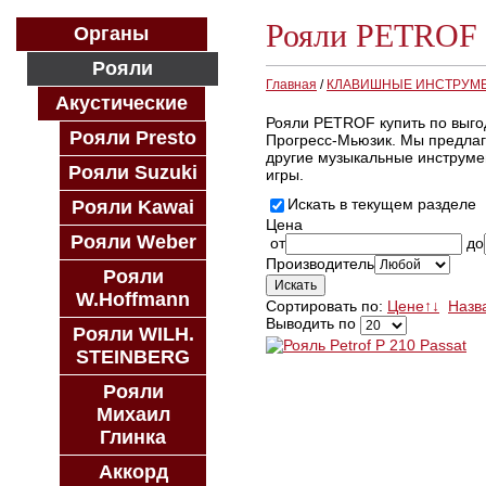
Рояли PETROF
Органы
Рояли
Главная
/
КЛАВИШНЫЕ ИНСТРУМ
Акустические
Рояли PETROF купить по выго
Рояли Presto
Прогресс-Мьюзик. Мы предлаг
другие музыкальные инструме
Рояли Suzuki
игры.
Искать в текущем разделе
Рояли Kawai
Цена
Рояли Weber
от
до
Производитель
Рояли
W.Hoffmann
Сортировать по:
Цене
↑
↓
Назв
Выводить по
Рояли WILH.
STEINBERG
Рояли
Михаил
Глинка
Аккорд