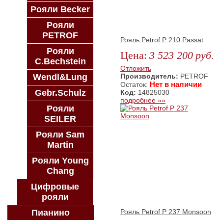
Рояли Becker
Рояли
PETROF
Рояль Petrof P 210 Passat
Рояли
Цена:
3 523 200
руб.
C.Bechstein
ЗАКАЗАТЬ
Отложить
Производитель:
PETROF
Wendl&Lung
Нет в наличии
Остаток:
Gebr.Schulz
Код:
14825030
подробнее »»
Рояли
SEILER
Рояли Sam
Martin
Рояли Young
Chang
Цифровые
рояли
Рояль Petrof P 237 Monsoon
Пианино