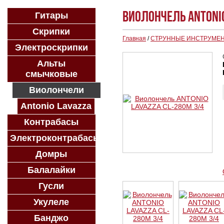
Виолончель ANTONIO
Гитары
Скрипки
Главная
/
СТРУННЫЕ ИНСТРУМЕ
Электроскрипки
Альты
смычковые
Виолончели
Antonio Lavazza
Контрабасы
Электроконтрабасы
Домры
Балалайки
Гусли
Укулеле
Банджо