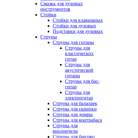
Смазка для духовых
инструментов
Стойки
Стойки для клавишных
Стойки для духовых
Подставки для духовых
Струны
Струны для гитары
Струны для
классических
гитар
Струны для
акустической
гитары
Струны для бас-
гитар
Струны для
электрогитар
Струны для балалаек
Струны для скрипки
Струны для домры
Струны для контрабаса
Струны для
виолончели
Струны для банджо