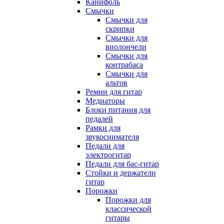
Канифоль
Смычки
Смычки для
скрипки
Смычки для
виолончели
Смычки для
контрабаса
Смычки для
альтов
Ремни для гитар
Медиаторы
Блоки питания для
педалей
Рамки для
звукоснимателя
Педали для
электрогитар
Педали для бас-гитар
Стойки и держатели
гитар
Порожки
Порожки для
классической
гитары