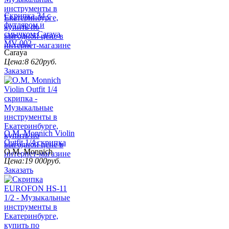
Скрипка 34 с
футляром и
смычком Carayа
MV-002
Caraya
Цена:
8 620
руб.
Заказать
O.M. Monnich Violin
Outfit 1/4 скрипка
O.M. Monnich
Цена:
19 000
руб.
Заказать