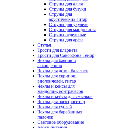
Струны для альта
Струны для бузуки
Струны для
акустических гитар
Струны для укулеле
Струны для мандолины
Струны отдельные
Струны для арфы
Стулья
Трости для кларнета
Трости для Саксофона Тенор
Чехлы для баянов и
аккордеонов
Чехлы для домр, балалаек
Чехлы для скрипок,
виолончелей, гитар
Чехлы и кейсы для
мандолин, контрабасов
Чехлы и кейсы для смычков
Чехлы для электрогитар
Чехлы для гуслей
Чехлы для барабанных
палочек
Световое оборудование
Блоки питания