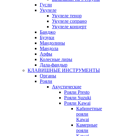
Гусли
Укулеле
Укулеле тенор
Укулеле сопрано
Укулеле концерт
Банджо
Бузуки
Мандолины
Мандола
Арфы
Колесные лиры
Дала-фандыр
КЛАВИШНЫЕ ИНСТРУМЕНТЫ
Органы
Рояли
Акустические
Рояли Presto
Рояли Suzuki
Рояли Kawai
Кабинетные
рояли
Kawai
Камерные
рояли
Kawai