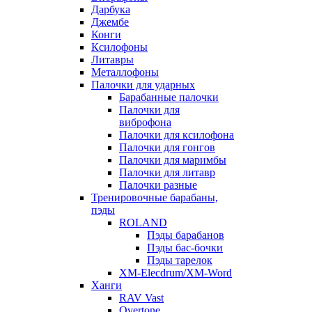
Дарбука
Джембе
Конги
Ксилофоны
Литавры
Металлофоны
Палочки для ударных
Барабанные палочки
Палочки для
виброфона
Палочки для ксилофона
Палочки для гонгов
Палочки для маримбы
Палочки для литавр
Палочки разные
Тренировочные барабаны,
пэды
ROLAND
Пэды барабанов
Пэды бас-бочки
Пэды тарелок
XM-Elecdrum/XM-Word
Ханги
RAV Vast
Overtone