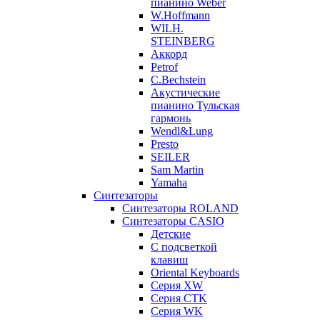
пианино Weber
W.Hoffmann
WILH.
STEINBERG
Аккорд
Petrof
C.Bechstein
Акустические
пианино Тульская
гармонь
Wendl&Lung
Presto
SEILER
Sam Martin
Yamaha
Синтезаторы
Синтезаторы ROLAND
Синтезаторы CASIO
Детские
С подсветкой
клавиш
Oriental Keyboards
Cерия XW
Серия CTK
Серия WK