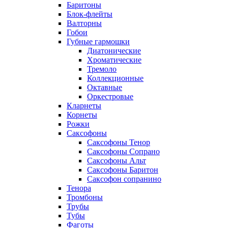
Баритоны
Блок-флейты
Валторны
Гобои
Губные гармошки
Диатонические
Хроматические
Тремоло
Коллекционные
Октавные
Оркестровые
Кларнеты
Корнеты
Рожки
Саксофоны
Саксофоны Тенор
Саксофоны Сопрано
Саксофоны Альт
Саксофоны Баритон
Саксофон сопранино
Тенора
Тромбоны
Трубы
Тубы
Фаготы