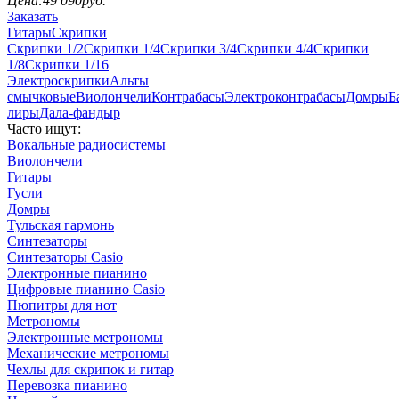
Цена:
49 090
руб.
Заказать
Гитары
Скрипки
Скрипки 1/2
Скрипки 1/4
Скрипки 3/4
Скрипки 4/4
Скрипки
1/8
Скрипки 1/16
Электроскрипки
Альты
смычковые
Виолончели
Контрабасы
Электроконтрабасы
Домры
Б
лиры
Дала-фандыр
Часто ищут:
Вокальные радиосистемы
Виолончели
Гитары
Гусли
Домры
Тульская гармонь
Синтезаторы
Синтезаторы Casio
Электронные пианино
Цифровые пианино Casio
Пюпитры для нот
Метрономы
Электронные метрономы
Механические метрономы
Чехлы для скрипок и гитар
Перевозка пианино