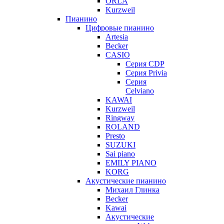
ORLA
Kurzweil
Пианино
Цифровые пианино
Artesia
Becker
CASIO
Серия CDP
Серия Privia
Серия
Celviano
KAWAI
Kurzweil
Ringway
ROLAND
Presto
SUZUKI
Sai piano
EMILY PIANO
KORG
Акустические пианино
Михаил Глинка
Becker
Kawai
Акустические