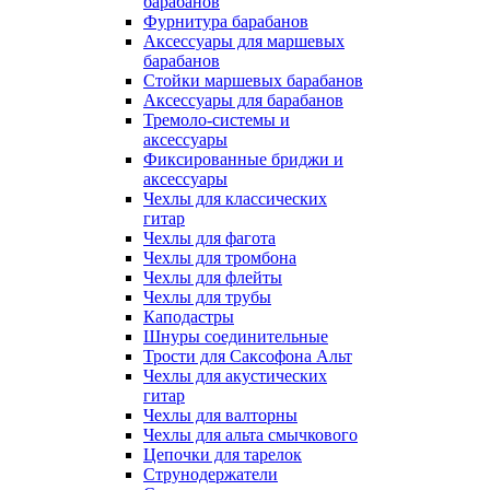
барабанов
Фурнитура барабанов
Аксессуары для маршевых
барабанов
Стойки маршевых барабанов
Аксессуары для барабанов
Тремоло-системы и
аксессуары
Фиксированные бриджи и
аксессуары
Чехлы для классических
гитар
Чехлы для фагота
Чехлы для тромбона
Чехлы для флейты
Чехлы для трубы
Каподастры
Шнуры соединительные
Трости для Саксофона Альт
Чехлы для акустических
гитар
Чехлы для валторны
Чехлы для альта смычкового
Цепочки для тарелок
Струнодержатели