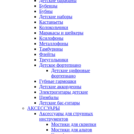
Детские барабаны
Бубенцы
Бубны
Детские наборы
Кастаньеты
Колокольчики
Маракасы и шейкеры
Ксилофоны
Металлофоны
Тамбурины
Флейты
Треугольники
Детское фортепиано
Детские цифровые
фортепиано
Губные гармошки
Детские аккордеоны
Электрогитары детские
Цимбалы
Детские бас-гитары
АКСЕССУАРЫ
Аксессуары для струнных
инструментов
Мостики для скрипки
Мостики для альтов