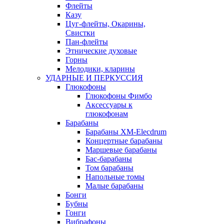
Флейты
Казу
Цуг-флейты, Окарины,
Свистки
Пан-флейты
Этнические духовые
Горны
Мелодики, кларины
УДАРНЫЕ И ПЕРКУССИЯ
Глюкофоны
Глюкофоны Фимбо
Аксессуары к
глюкофонам
Барабаны
Барабаны XM-Elecdrum
Концертные барабаны
Маршевые барабаны
Бас-барабаны
Том барабаны
Напольные томы
Малые барабаны
Бонги
Бубны
Гонги
Вибрафоны