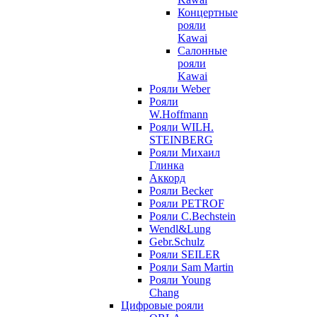
Концертные
рояли
Kawai
Салонные
рояли
Kawai
Рояли Weber
Рояли
W.Hoffmann
Рояли WILH.
STEINBERG
Рояли Михаил
Глинка
Аккорд
Рояли Becker
Рояли PETROF
Рояли C.Bechstein
Wendl&Lung
Gebr.Schulz
Рояли SEILER
Рояли Sam Martin
Рояли Young
Chang
Цифровые рояли