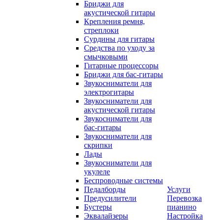
Бриджи для
акустической гитары
Крепления ремня,
стреплоки
Сурдины для гитары
Средства по уходу за
смычковыми
Гитарные процессоры
Бриджи для бас-гитары
Звукосниматели для
электрогитары
Звукосниматели для
акустической гитары
Звукосниматели для
бас-гитары
Звукосниматели для
скрипки
Лады
Звукосниматели для
укулеле
Беспроводные системы
Педалборды
Услуги
Предусилители
Перевозка
Бустеры
пианино
Эквалайзеры
Настройка