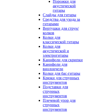
Порожки для
акустической
гитары
Слайды для гитары
Средства для ухода за
гитарами
Вертушки для струн/
колков
Колки для
классической гитары
Колки для
акустической и
электрогитары
Канифоли для скрипки
Канифоли для
виолончели
Колки для бас-гитары
Крюки для струнных
инструментов
Подставки для
струнных
инструментов
Плечевой упор для
струнных
инструментов