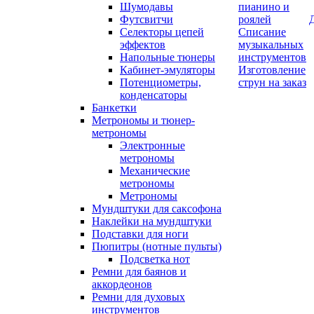
Шумодавы
пианино и
Футсвитчи
роялей
Селекторы цепей
Списание
эффектов
музыкальных
Напольные тюнеры
инструментов
Кабинет-эмуляторы
Изготовление
Потенциометры,
струн на заказ
конденсаторы
Банкетки
Метрономы и тюнер-
метрономы
Электронные
метрономы
Механические
метрономы
Метрономы
Мундштуки для саксофона
Наклейки на мундштуки
Подставки для ноги
Пюпитры (нотные пульты)
Подсветка нот
Ремни для баянов и
аккордеонов
Ремни для духовых
инструментов