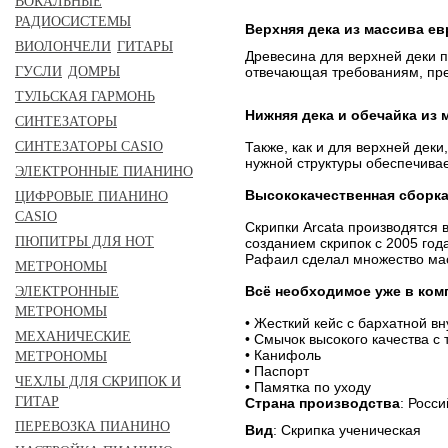
ВОКАЛЬНЫЕ
РАДИОСИСТЕМЫ
Верхняя дека из массива е
ВИОЛОНЧЕЛИ
ГИТАРЫ
Древесина для верхней деки п
отвечающая требованиям, пре
ГУСЛИ
ДОМРЫ
ТУЛЬСКАЯ ГАРМОНЬ
Нижняя дека и обечайка из 
СИНТЕЗАТОРЫ
СИНТЕЗАТОРЫ CASIO
Также, как и для верхней дек
нужной структуры обеспечива
ЭЛЕКТРОННЫЕ ПИАНИНО
Высококачественная сборка
ЦИФРОВЫЕ ПИАНИНО
CASIO
Скрипки Arcata производятся
ПЮПИТРЫ ДЛЯ НОТ
созданием скрипок с 2005 го
Рафаил сделал множество ма
МЕТРОНОМЫ
Всё необходимое уже в ком
ЭЛЕКТРОННЫЕ
МЕТРОНОМЫ
• Жесткий кейс с бархатной 
МЕХАНИЧЕСКИЕ
• Смычок высокого качества с
• Канифоль
МЕТРОНОМЫ
• Паспорт
ЧЕХЛЫ ДЛЯ СКРИПОК И
• Памятка по уходу
ГИТАР
Страна производства
: Росс
ПЕРЕВОЗКА ПИАНИНО
Вид
: Скрипка ученическая