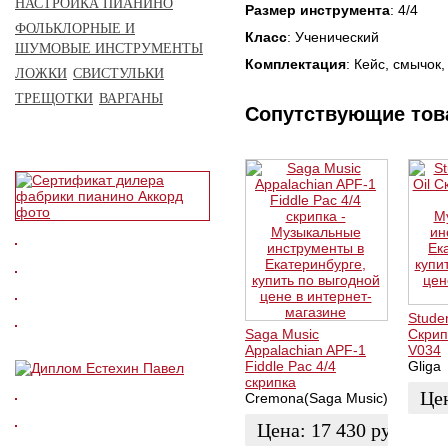
НАСТРОЙКА ПИАНИНО
Размер инструмента
: 4/4
ФОЛЬКЛОРНЫЕ И
Класс
: Ученический
ШУМОВЫЕ ИНСТРУМЕНТЫ
Комплектация
: Кейс, смычок
ЛОЖКИ
СВИСТУЛЬКИ
ТРЕЩОТКИ
ВАРГАНЫ
Сопутствующие то
Studen
Saga Music
Скрип
Appalachian APF-1
V034
Fiddle Pac 4/4
Gliga
скрипка
Це
Cremona(Saga Music)
Цена:
17 430
руб.
ЗАК