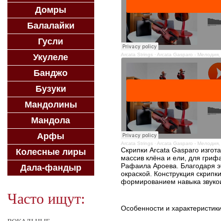
Домры
Балалайки
Гусли
Arcata Strings
·
Arcata Gasparo - Мелодия,
Укулеле
Банджо
Бузуки
Мандолины
Мандола
Арфы
Arcata Strings
·
Arcata Gasparo - Мелодия,
Скрипки Arcata Gasparo изгот
Колесные лиры
массив клёна и ели, для гриф
Рафаила Ароева. Благодаря эт
Дала-фандыр
окраской. Конструкция скрипк
формированием навыка звукои
Часто ищут:
Особенности и характеристи