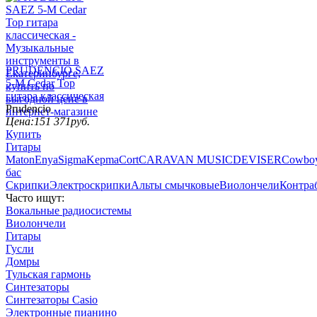
PRUDENCIO SAEZ
5-M Cedar Top
гитара классическая
Prudencio
Цена:
151 371
руб.
Купить
Гитары
Maton
Enya
Sigma
Kepma
Cort
CARAVAN MUSIC
DEVISER
Cowbo
бас
Скрипки
Электроскрипки
Альты смычковые
Виолончели
Контра
Часто ищут:
Вокальные радиосистемы
Виолончели
Гитары
Гусли
Домры
Тульская гармонь
Синтезаторы
Синтезаторы Casio
Электронные пианино