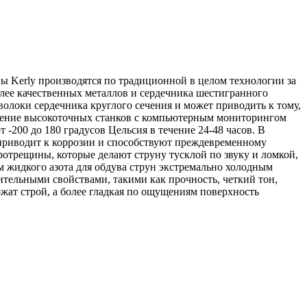
уны Kerly производятся по традиционной в целом технологии за
более качественных металлов и сердечника шестигранного
волоки сердечника круглого сечения и может приводить к тому,
менение высокоточных станков с компьютерным мониторингом
-200 до 180 градусов Цельсия в течение 24-48 часов. В
, приводит к коррозии и способствуют преждевременному
отрещины, которые делают струну тусклой по звуку и ломкой,
ем жидкого азота для обдува струн экстремально холодным
ительными свойствами, такими как прочность, четкий тон,
ржат строй, а более гладкая по ощущениям поверхность