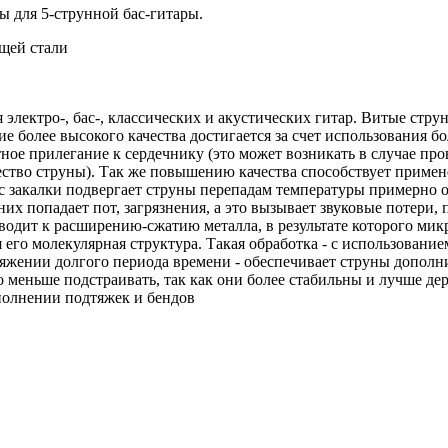
ы для 5-струнной бас-гитары.
ющей стали
я электро-, бас-, классических и акустических гитар. Витые стр
ие более высокого качества достигается за счет использования 
ное прилегание к сердечнику (это может возникать в случае про
качество струны). Так же повышению качества способствует при
закалки подвергает струны перепадам температуры примерно от 
их попадает пот, загрязнения, а это вызывает звуковые потери
одит к расширению-сжатию металла, в результате которого микр
 его молекулярная структура. Такая обработка - с использовани
тяжении долгого периода времени - обеспечивает струны дополн
о меньше подстраивать, так как они более стабильны и лучше де
сполнении подтяжек и бендов