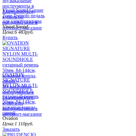
Visual Sound Garage
Tone Tremolo педаль
для электрогитары
Visual Sound
Цена:
6 483
руб.
Купить
OVATION
SIGNATURE
NYLON MULTI-
SOUNDHOLE
гитарный ремень
50мм, 84-144см,
кожаные концы,
синий
Ovation
Цена:
1 110
руб.
Заказать