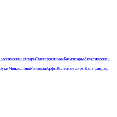
лассические гитары
Электрогитары
Бас-гитары
Акустический
зуки
Мандолины
Мандола
Арфы
Колесные лиры
Дала-фандыр