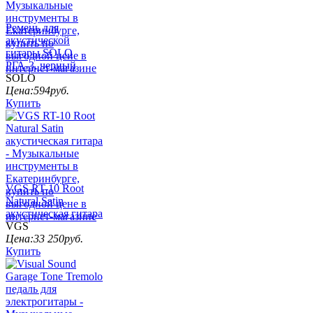
Ремень для
акустической
гитары SOLO
РГА-3, черный
SOLO
Цена:
594
руб.
Купить
VGS RT-10 Root
Natural Satin
акустическая гитара
VGS
Цена:
33 250
руб.
Купить