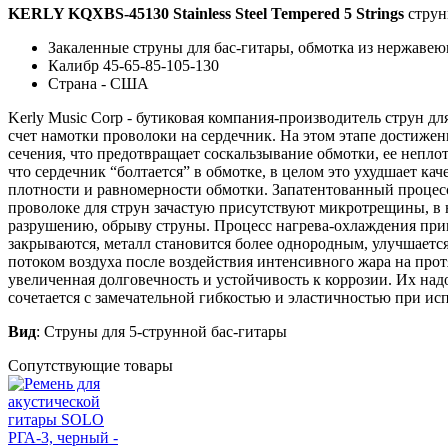
KERLY KQXBS-45130 Stainless Steel Tempered 5 Strings
струн
Закаленные струны для бас-гитары, обмотка из нержаве
Калибр 45-65-85-105-130
Страна - США
Kerly Music Corp - бутиковая компания-производитель струн дл
счет намотки проволоки на сердечник. На этом этапе достижен
сечения, что предотвращает соскальзывание обмотки, ее неплот
что сердечник “болтается” в обмотке, в целом это ухудшает 
плотности и равномерности обмотки. Запатентованный процесс 
проволоке для струн зачастую присутствуют микротрещины, в н
разрушению, обрыву струны. Процесс нагрева-охлаждения прив
закрываются, металл становится более однородным, улучшается
потоком воздуха после воздействия интенсивного жара на про
увеличенная долговечность и устойчивость к коррозии. Их над
сочетается с замечательной гибкостью и эластичностью при и
Вид
: Струны для 5-струнной бас-гитары
Сопутствующие товары