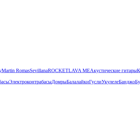
y
Martin Romas
Sevillana
ROCKET
LAVA ME
Акустические гитары
К
басы
Электроконтрабасы
Домры
Балалайки
Гусли
Укулеле
Банджо
Бу