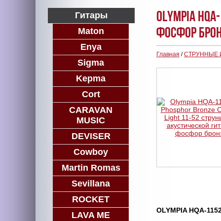
Olympia HQA
Гитары
фосфор бро
Maton
Enya
Главная
/
СТРУННЫЕ
Sigma
Kepma
Cort
CARAVAN
MUSIC
DEVISER
Cowboy
Martin Romas
Sevillana
ROCKET
OLYMPIA HQA-1152
LAVA ME