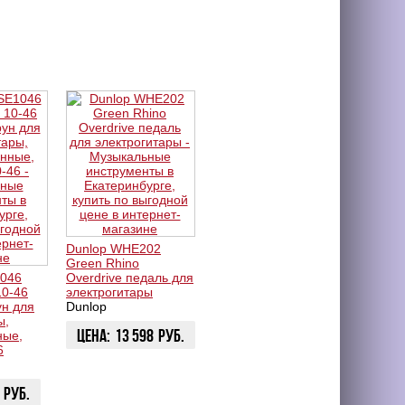
Dunlop WHE202
Green Rhino
1046
Overdrive педаль для
10-46
электрогитары
ун для
Dunlop
ы,
Цена:
13 598
руб.
ные,
6
ЗАКАЗАТЬ
руб.