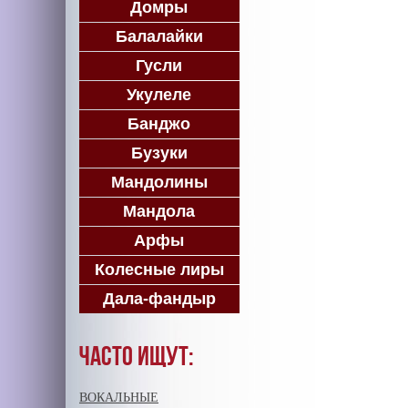
Домры
Балалайки
Гусли
Укулеле
Банджо
Бузуки
Мандолины
Мандола
Арфы
Колесные лиры
Дала-фандыр
Часто ищут:
ВОКАЛЬНЫЕ