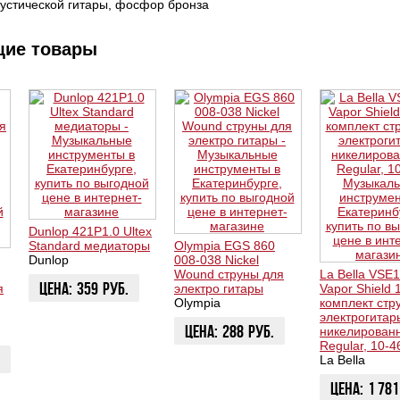
кустической гитары, фосфор бронза
щие товары
Dunlop 421P1.0 Ultex
Standard медиаторы
Olympia EGS 860
Dunlop
008-038 Nickel
Wound струны для
La Bella VSE
Цена:
359
руб.
я
электро гитары
Vapor Shield 
Olympia
комплект стр
электрогитар
ЗАКАЗАТЬ
Цена:
288
руб.
никелирован
Regular, 10-4
La Bella
КУПИТЬ
Цена:
1 781