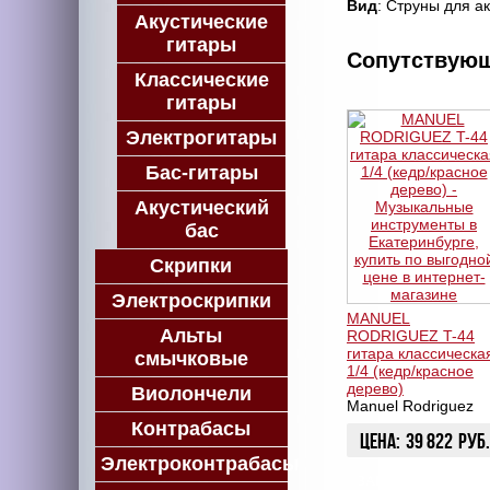
Вид
: Струны для а
Акустические
гитары
Сопутствую
Классические
гитары
Электрогитары
Бас-гитары
Акустический
бас
Скрипки
Электроскрипки
MANUEL
Альты
RODRIGUEZ T-44
гитара классическа
смычковые
1/4 (кедр/красное
дерево)
Виолончели
Manuel Rodriguez
Контрабасы
Цена:
39 822
руб.
Электроконтрабасы
ЗАКАЗАТЬ