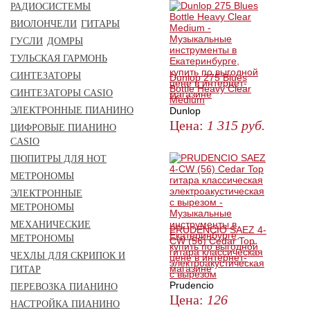
РАДИОСИСТЕМЫ
ВИОЛОНЧЕЛИ
ГИТАРЫ
ГУСЛИ
ДОМРЫ
ТУЛЬСКАЯ ГАРМОНЬ
СИНТЕЗАТОРЫ
Dunlop 275 Blues
Bottle Heavy Clear
СИНТЕЗАТОРЫ CASIO
Medium
ЭЛЕКТРОННЫЕ ПИАНИНО
Dunlop
Цена:
1 315
руб.
ЦИФРОВЫЕ ПИАНИНО
CASIO
КУПИТЬ
ПЮПИТРЫ ДЛЯ НОТ
МЕТРОНОМЫ
ЭЛЕКТРОННЫЕ
МЕТРОНОМЫ
МЕХАНИЧЕСКИЕ
PRUDENCIO SAEZ 4-
МЕТРОНОМЫ
CW (56) Cedar Top
гитара классическая
ЧЕХЛЫ ДЛЯ СКРИПОК И
электроакустическая
ГИТАР
с вырезом
Prudencio
ПЕРЕВОЗКА ПИАНИНО
Цена:
126
НАСТРОЙКА ПИАНИНО