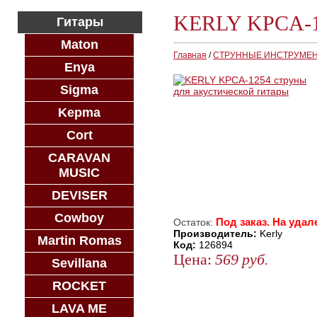
KERLY KPCA-12
Гитары
Maton
Главная
/
СТРУННЫЕ ИНСТРУМЕ
Enya
Sigma
Kepma
Cort
CARAVAN
MUSIC
DEVISER
Cowboy
Под заказ. На удал
Остаток:
Производитель:
Kerly
Martin Romas
Код:
126894
Цена:
569
руб.
Sevillana
ЗАКАЗАТЬ
ROCKET
КУПИТЬ В 1 КЛИК
LAVA ME
КУПИТЬ В КРЕДИТ