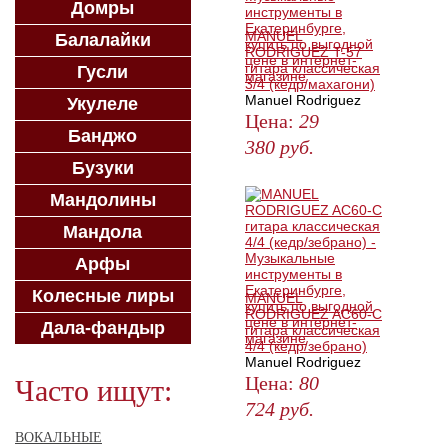
Домры
MANUEL
Балалайки
RODRIGUEZ T-57
гитара классическая
Гусли
3/4 (кедр/махагони)
Manuel Rodriguez
Укулеле
Цена:
29
Банджо
380
руб.
Бузуки
ЗАКАЗАТЬ
Мандолины
Мандола
Арфы
Колесные лиры
MANUEL
RODRIGUEZ AC60-C
Дала-фандыр
гитара классическая
4/4 (кедр/зебрано)
Manuel Rodriguez
Цена:
80
Часто ищут:
724
руб.
КУПИТЬ
ВОКАЛЬНЫЕ