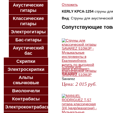
Акустические
Отложить
гитары
KERLY KPCA-1254
струны для
Классические
Вид
: Струны для акустической
гитары
Сопутствующие то
Электрогитары
Бас-гитары
Акустический
бас
Скрипки
Струны для
Электроскрипки
классической гитары
SAVAREZ 510MJP
Альты
Savarez
смычковые
Цена:
2 015
руб.
Виолончели
ЗАКАЗАТЬ
Контрабасы
Электроконтрабасы