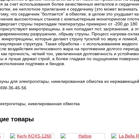
ся за счет использования более качественных металлов и сердечни
отки, ее неплотное прилегание к сердечнику (это может возникать 
тому, что сердечник “болтается” в обмотке, в целом это ухудшает к
енение высокоточных станков с компьютерным мониторингом плотн
двергает струны перепадам температуры примерно от -200 до 180 г
 присутствуют микротрещины, в них попадает пот, загрязнения, а эт
девременному разрушению, обрыву струны. Процесс нагрева-охла
о микротрещины, которые делают струну тусклой по звуку и ломкой
екулярная структура. Такая обработка - с использованием жидкого
сле воздействия интенсивного жара на протяжении долгого перио
 как прочность, четкий тон, увеличенная долговечность и устойчиво
ы и лучше держат строй, а более гладкая по ощущениям поверхнос
исполнении подтяжек и бендов.
руны для электрогитары, никелированная обмотка из нержавеющей
26W-36-46-56
лектрогитары, никелированная обмотка
щие товары