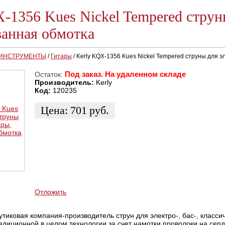
-1356 Kues Nickel Tempered струн
анная обмотка
 ИНСТРУМЕНТЫ
/
Гитары
/
Kerly KQX-1356 Kues Nickel Tempered струны для 
Под заказ. На удаленном складе
Остаток:
Производитель:
Kerly
Код:
120235
Цена:
701
руб.
ЗАКАЗАТЬ
КУПИТЬ В 1 КЛИК
КУПИТЬ В КРЕДИТ
Отложить
бутиковая компания-производитель струн для электро-, бас-, классич
адиционной в целом технологии за счет намотки проволоки на серд