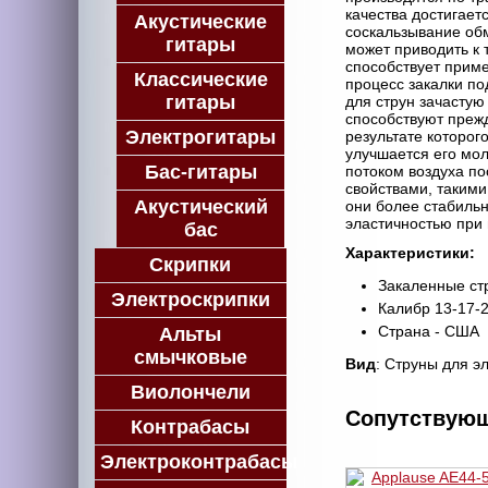
качества достигает
Акустические
соскальзывание обм
гитары
может приводить к 
способствует прим
Классические
процесс закалки по
гитары
для струн зачастую
способствуют преж
Электрогитары
результате которог
улучшается его мол
Бас-гитары
потоком воздуха по
свойствами, такими
Акустический
они более стабильн
эластичностью при 
бас
Характеристики:
Скрипки
Закаленные ст
Электроскрипки
Калибр 13-17-
Страна - США
Альты
смычковые
Вид
: Струны для э
Виолончели
Сопутствую
Контрабасы
Электроконтрабасы