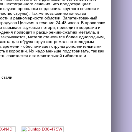
ка шестигранного сечения, что предотвращает
в случае проволоки сердечника круглого сечения и
ачество струны). Так же повышению качества
ости и равномерности обмотки. Запатентованный
радусов Цельсия в течение 24-48 часов. В проволоке
о вызывает звуковые потери, приводит к коррозии и
ждения приводит к расширению-сжатию металла, в
, закрываются, металл становится более однородным,
 азота для обдува струн экстремально холодным
да времени - обеспечивает струны дополнительными
сть к коррозии. Их надо меньше подстраивать, так как
ть сочетается с замечательной гибкостью и
 стали