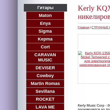
Kerly KQX
Гитары
никелиров
Maton
Enya
Главная
/
СТРУННЫЕ
Sigma
Kepma
Cort
CARAVAN
MUSIC
DEVISER
Cowboy
Martin Romas
Sevillana
ROCKET
Kerly Music Corp - 
LAVA ME
производятся по тр