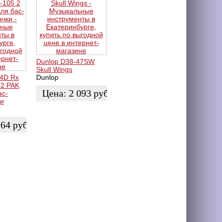
Dunlop D38-47SW
Skull Wings
N4D Rx
Dunlop
 2 PAK
Цена:
2 093
руб.
ас-
ки
ЗАКАЗАТЬ
964
руб.