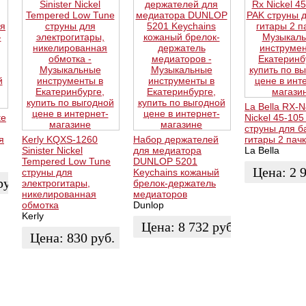
La Bella RX-
te
Nickel 45-105
струны для б
я
Kerly KQXS-1260
Набор держателей
гитары 2 пач
Sinister Nickel
для медиатора
La Bella
Tempered Low Tune
DUNLOP 5201
Цена:
2 
струны для
Keychains кожаный
руб.
электрогитары,
брелок-держатель
никелированная
медиаторов
ЗАКАЗАТЬ
обмотка
Dunlop
Kerly
Цена:
8 732
руб.
Цена:
830
руб.
КУПИТЬ
ЗАКАЗАТЬ