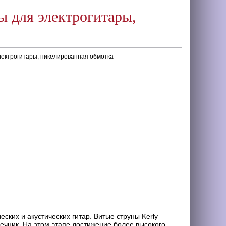
ы для электрогитары,
электрогитары, никелированная обмотка
еских и акустических гитар. Витые струны Kerly
ечник. На этом этапе достижение более высокого