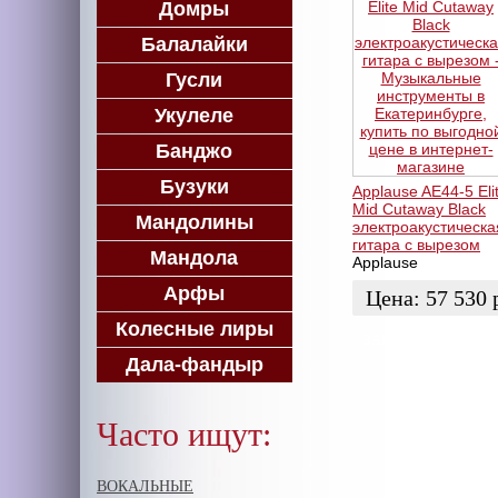
Домры
Балалайки
Гусли
Укулеле
Банджо
Бузуки
Applause AE44-5 Eli
Mid Cutaway Black
Мандолины
электроакустическа
гитара с вырезом
Мандола
Applause
Арфы
Цена:
57 530
Колесные лиры
ЗАКАЗАТЬ
Дала-фандыр
Часто ищут:
ВОКАЛЬНЫЕ