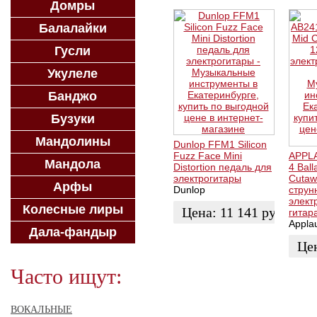
Домры
Балалайки
Гусли
Укулеле
Банджо
Бузуки
Мандолины
Dunlop FFМ1 Silicon
Fuzz Face Mini
APPLA
Мандола
Distortion педаль для
4 Ball
электрогитары
Cutaw
Арфы
Dunlop
струн
элект
Колесные лиры
Цена:
11 141
руб.
гитар
Appla
Дала-фандыр
ЗАКАЗАТЬ
Це
Часто ищут:
ЗАК
ВОКАЛЬНЫЕ