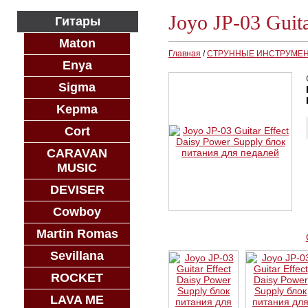
Joyo JP-03 Guit
Гитары
Maton
Главная
/
СТРУННЫЕ ИНСТРУМЕ
Enya
Sigma
Kepma
Cort
CARAVAN
MUSIC
DEVISER
Cowboy
Martin Romas
Sevillana
ROCKET
LAVA ME