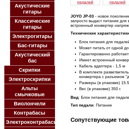
Акустические
гитары
JOYO JP-03
- новое поколение
Классические
запросто выдаст питание для 
встроенный конвертер напряже
гитары
Технические характеристик
Электрогитары
Блок питания для педале
Бас-гитары
Может питать от одной д
Гарантированно работае
Акустический
Имеет встроенный конвер
бас
Кабель адаптера - 1,5 м
Скрипки
В комплекте разветвитель
конвертера с разъемом "д
Электроскрипки
Размеры (в упаковке) 15.5 
Альты
Вес (в упаковке) 350 г.
смычковые
Вид
: Блок питания для педал
Виолончели
Тип педали
: Питание
Контрабасы
Сопутствующие то
Электроконтрабасы