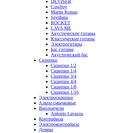
DEVISER
Cowboy
Martin Romas
Sevillana
ROCKET
LAVA ME
Акустические гитары
Классические гитары
Электрогитары
Бас-гитары
Акустический бас
Скрипки
Скрипки 1/2
Скрипки 1/4
Скрипки 3/4
Скрипки 4/4
Скрипки 1/8
Скрипки 1/16
Электроскрипки
Альты смычковые
Виолончели
Antonio Lavazza
Контрабасы
Электроконтрабасы
Домры