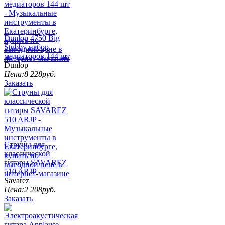
Dunlop 4750 Big
Stubby набор
медиаторов 144 шт
Dunlop
Цена:
8 228
руб.
Заказать
Струны для
классической
гитары SAVAREZ
510 ARJP
Savarez
Цена:
2 208
руб.
Заказать