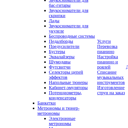
Звукосниматели для
бас-гитары
Звукосниматели для
скрипки
Лады
Звукосниматели для
укулеле
Беспроводные системы
Педалборды
Услуги
Предусилители
Перевозка
Бустеры
пианино
Эквалайзеры
Настройка
Шумодавы
пианино и
Футсвитчи
роялей
Селекторы цепей
Списание
эффектов
музыкальных
Напольные тюнеры
инструментов
Кабинет-эмуляторы
Изготовление
Потенциометры,
струн на заказ
конденсаторы
Банкетки
Метрономы и тюнер-
метрономы
Электронные
метрономы