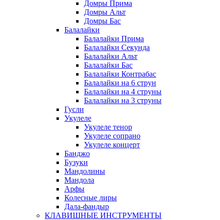
Домры Прима
Домры Альт
Домры Бас
Балалайки
Балалайки Прима
Балалайки Секунда
Балалайки Альт
Балалайки Бас
Балалайки Контрабас
Балалайки на 6 струн
Балалайки на 4 струны
Балалайки на 3 струны
Гусли
Укулеле
Укулеле тенор
Укулеле сопрано
Укулеле концерт
Банджо
Бузуки
Мандолины
Мандола
Арфы
Колесные лиры
Дала-фандыр
КЛАВИШНЫЕ ИНСТРУМЕНТЫ