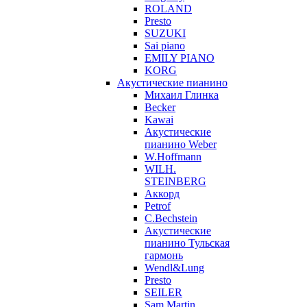
ROLAND
Presto
SUZUKI
Sai piano
EMILY PIANO
KORG
Акустические пианино
Михаил Глинка
Becker
Kawai
Акустические
пианино Weber
W.Hoffmann
WILH.
STEINBERG
Аккорд
Petrof
C.Bechstein
Акустические
пианино Тульская
гармонь
Wendl&Lung
Presto
SEILER
Sam Martin