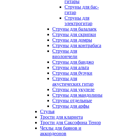
гитары
Струны для бас-
гитар
Струны для
электрогитар
Струны для балалаек
Струны для скрипки
Струны для домры
Струны для контрабаса
Струны для
виолончели
Струны для банджо
Струны для альта
Струны для бузуки
Струны для
акустических гитар
Струны для укулеле
Струны для мандолины
Струны отдельные
Струны для арфы
Стулья
Трости для кларнета
Трости для Саксофона Тенор
Чехлы для баянов и
аккордеонов