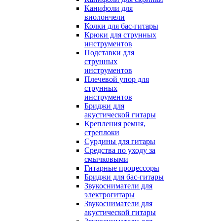
Канифоли для
виолончели
Колки для бас-гитары
Крюки для струнных
инструментов
Подставки для
струнных
инструментов
Плечевой упор для
струнных
инструментов
Бриджи для
акустической гитары
Крепления ремня,
стреплоки
Сурдины для гитары
Средства по уходу за
смычковыми
Гитарные процессоры
Бриджи для бас-гитары
Звукосниматели для
электрогитары
Звукосниматели для
акустической гитары