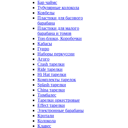
Бар чаймс
Тубулярные колокола
Ковбелы
Пластики для басового
барабана
Пластики для малого
барабана и томов
Тон-блоки, Коробочки
Кабасы
Гуиро
Наборы перкуссии
Агого
Crash тарелки
Ride тарелки
Hi Hat тарелки
Комплекты тарелок
Splash тарелки
China тарелки
Тимбалес
Тарелки оркестровые
Effect тарелки
Электронные барабаны
Кротали
Колокола
Клавес