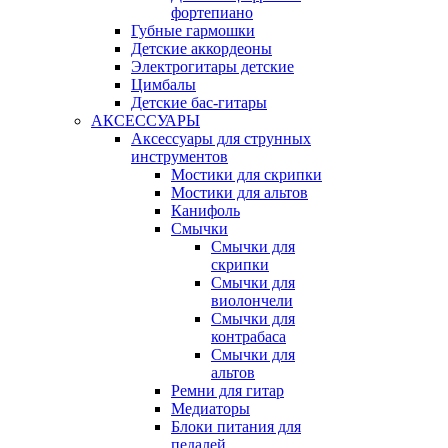
фортепиано
Губные гармошки
Детские аккордеоны
Электрогитары детские
Цимбалы
Детские бас-гитары
АКСЕССУАРЫ
Аксессуары для струнных
инструментов
Мостики для скрипки
Мостики для альтов
Канифоль
Смычки
Смычки для
скрипки
Смычки для
виолончели
Смычки для
контрабаса
Смычки для
альтов
Ремни для гитар
Медиаторы
Блоки питания для
педалей