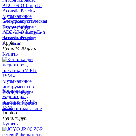
Электроакустическая
гитара Applause
AEO-69-O Jump E-
Acoustic Peach
Applause
Цена:
44 295
руб.
Купить
Копилка для
медиаторов,
пластик, SM PB-
1SM
Dunlop
Цена:
45
руб.
Купить