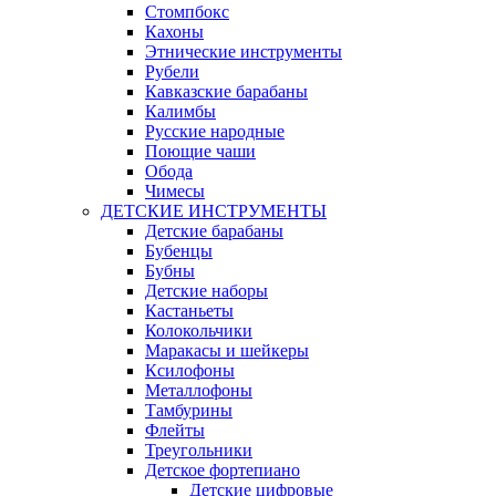
Стомпбокс
Кахоны
Этнические инструменты
Рубели
Кавказские барабаны
Калимбы
Русские народные
Поющие чаши
Обода
Чимесы
ДЕТСКИЕ ИНСТРУМЕНТЫ
Детские барабаны
Бубенцы
Бубны
Детские наборы
Кастаньеты
Колокольчики
Маракасы и шейкеры
Ксилофоны
Металлофоны
Тамбурины
Флейты
Треугольники
Детское фортепиано
Детские цифровые