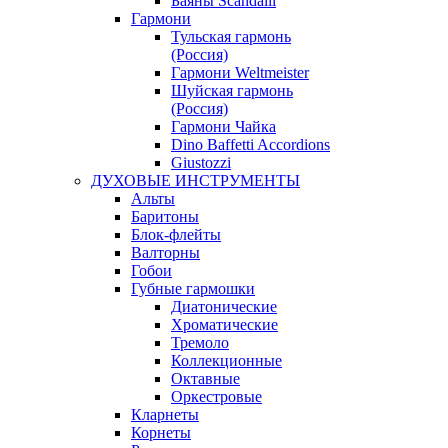
Баяны Scandalli
Гармони
Тульская гармонь
(Россия)
Гармони Weltmeister
Шуйская гармонь
(Россия)
Гармони Чайка
Dino Baffetti Accordions
Giustozzi
ДУХОВЫЕ ИНСТРУМЕНТЫ
Альты
Баритоны
Блок-флейты
Валторны
Гобои
Губные гармошки
Диатонические
Хроматические
Тремоло
Коллекционные
Октавные
Оркестровые
Кларнеты
Корнеты