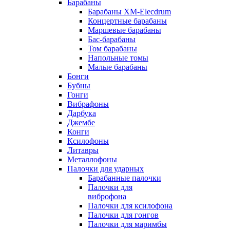
Барабаны
Барабаны XM-Elecdrum
Концертные барабаны
Маршевые барабаны
Бас-барабаны
Том барабаны
Напольные томы
Малые барабаны
Бонги
Бубны
Гонги
Вибрафоны
Дарбука
Джембе
Конги
Ксилофоны
Литавры
Металлофоны
Палочки для ударных
Барабанные палочки
Палочки для
виброфона
Палочки для ксилофона
Палочки для гонгов
Палочки для маримбы