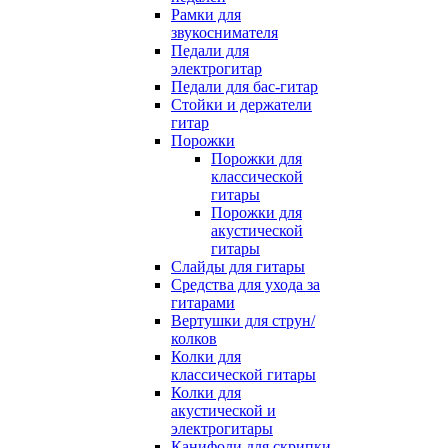
Рамки для
звукоснимателя
Педали для
электрогитар
Педали для бас-гитар
Стойки и держатели
гитар
Порожки
Порожки для
классической
гитары
Порожки для
акустической
гитары
Слайды для гитары
Средства для ухода за
гитарами
Вертушки для струн/
колков
Колки для
классической гитары
Колки для
акустической и
электрогитары
Канифоли для скрипки