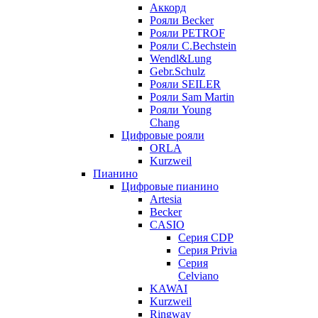
Аккорд
Рояли Becker
Рояли PETROF
Рояли C.Bechstein
Wendl&Lung
Gebr.Schulz
Рояли SEILER
Рояли Sam Martin
Рояли Young
Chang
Цифровые рояли
ORLA
Kurzweil
Пианино
Цифровые пианино
Artesia
Becker
CASIO
Серия CDP
Серия Privia
Серия
Celviano
KAWAI
Kurzweil
Ringway