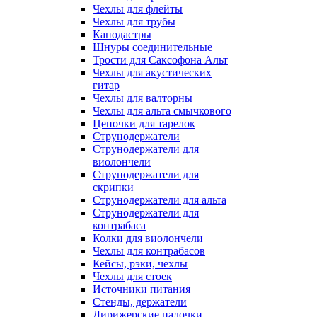
Чехлы для флейты
Чехлы для трубы
Каподастры
Шнуры соединительные
Трости для Саксофона Альт
Чехлы для акустических
гитар
Чехлы для валторны
Чехлы для альта смычкового
Цепочки для тарелок
Струнодержатели
Струнодержатели для
виолончели
Струнодержатели для
скрипки
Струнодержатели для альта
Струнодержатели для
контрабаса
Колки для виолончели
Чехлы для контрабасов
Кейсы, рэки, чехлы
Чехлы для стоек
Источники питания
Стенды, держатели
Дирижерские палочки