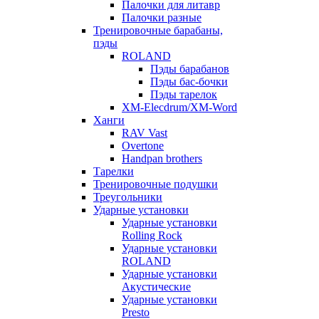
Палочки для литавр
Палочки разные
Тренировочные барабаны,
пэды
ROLAND
Пэды барабанов
Пэды бас-бочки
Пэды тарелок
XM-Elecdrum/XM-Word
Ханги
RAV Vast
Overtone
Handpan brothers
Тарелки
Тренировочные подушки
Треугольники
Ударные установки
Ударные установки
Rolling Rock
Ударные установки
ROLAND
Ударные установки
Акустические
Ударные установки
Presto