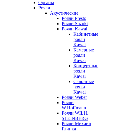
Органы
Рояли
Акустические
Рояли Presto
Рояли Suzuki
Рояли Kawai
Кабинетные
рояли
Kawai
Камерные
рояли
Kawai
Концертные
рояли
Kawai
Салонные
рояли
Kawai
Рояли Weber
Рояли
W.Hoffmann
Рояли WILH.
STEINBERG
Рояли Михаил
Глинка