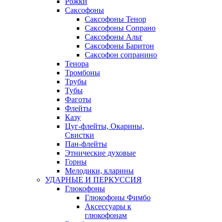
Рожки
Саксофоны
Саксофоны Тенор
Саксофоны Сопрано
Саксофоны Альт
Саксофоны Баритон
Саксофон сопранино
Тенора
Тромбоны
Трубы
Тубы
Фаготы
Флейты
Казу
Цуг-флейты, Окарины,
Свистки
Пан-флейты
Этнические духовые
Горны
Мелодики, кларины
УДАРНЫЕ И ПЕРКУССИЯ
Глюкофоны
Глюкофоны Фимбо
Аксессуары к
глюкофонам