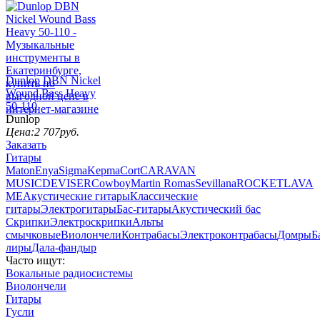
Dunlop DBN Nickel
Wound Bass Heavy
50-110
Dunlop
Цена:
2 707
руб.
Заказать
Гитары
Maton
Enya
Sigma
Kepma
Cort
CARAVAN
MUSIC
DEVISER
Cowboy
Martin Romas
Sevillana
ROCKET
LAVA
ME
Акустические гитары
Классические
гитары
Электрогитары
Бас-гитары
Акустический бас
Скрипки
Электроскрипки
Альты
смычковые
Виолончели
Контрабасы
Электроконтрабасы
Домры
Б
лиры
Дала-фандыр
Часто ищут:
Вокальные радиосистемы
Виолончели
Гитары
Гусли