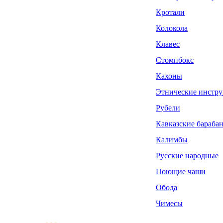
Кротали
Колокола
Клавес
Стомпбокс
Кахоны
Этнические инстр
Рубели
Кавказские бараба
Калимбы
Русские народные
Поющие чаши
Обода
Чимесы