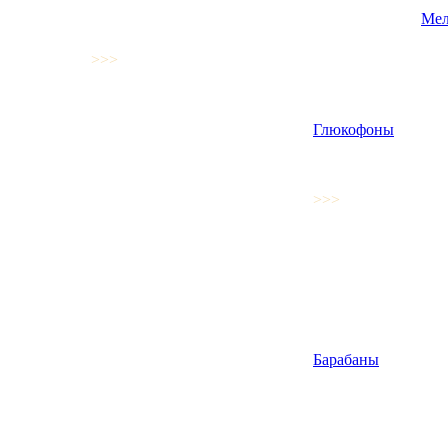
Мел
>>>
Глюкофоны
>>>
Барабаны