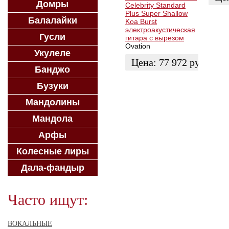
Домры
Celebrity Standard
Plus Super Shallow
ЗАК
Балалайки
Koa Burst
электроакустическая
Гусли
гитара с вырезом
Ovation
Укулеле
Цена:
77 972
руб.
Банджо
ЗАКАЗАТЬ
Бузуки
Мандолины
Мандола
Арфы
Колесные лиры
Дала-фандыр
Часто ищут:
ВОКАЛЬНЫЕ