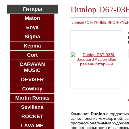
Dunlop D67-03B
Гитары
Maton
Главная
/
СТРУННЫЕ ИНСТРУМЕ
Enya
Sigma
Kepma
Cort
CARAVAN
MUSIC
DEVISER
Cowboy
Martin Romas
Sevillana
Компания
Dunlop
с гордостью
ROCKET
выполнены из комфортной, вы
профессиональными художника
LAVA ME
прошел испытания и выдержал 