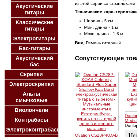
из этой серии со стрэплоками 
Акустические
Технические характеристик
гитары
Ширина - 5 см
Классические
Мин. длина - 1 м
гитары
Макс. длина - 1,6 м
Электрогитары
Вид
: Ремень гитарный
Бас-гитары
Сопутствующие то
Акустический
бас
Скрипки
Электроскрипки
Альты
смычковые
Виолончели
Dunlo
Контрабасы
Medi
Dunlo
Электроконтрабасы
Це
Ovation CS28P-KOAB