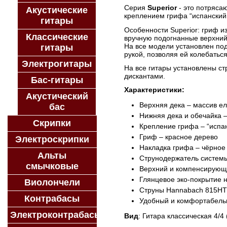
Серия
Superior
- это потряса
Акустические
креплением грифа “испанский 
гитары
Особенности Superior: гриф и
Классические
вручную подогнанные верхний
На все модели установлен по
гитары
рукой, позволяя ей колебатьс
Электрогитары
На все гитары установлены ст
дискантами.
Бас-гитары
Характеристики:
Акустический
Верхняя дека – массив е
бас
Нижняя дека и обечайка –
Скрипки
Крепление грифа – “испан
Гриф – красное дерево
Электроскрипки
Накладка грифа – чёрное
Альты
Струнодержатель системы
смычковые
Верхний и компенсирующи
Глянцевое эко-покрытие 
Виолончели
Струны Hannabach 815HTC 
Контрабасы
Удобный и комфортабель
Электроконтрабасы
Вид
: Гитара классическая 4/4 