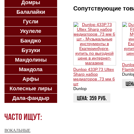
Домры
Сопутствующие то
Балалайки
Гусли
Укулеле
Банджо
Бузуки
Мандолины
Dunlo
Мандола
Dunlop 433P.73 Ultex
Flamb
Sharp набор
Dunlo
Арфы
медиаторов .73 мм 6
Цен
шт
Колесные лиры
Dunlop
ЗАК
Цена:
359
руб.
Дала-фандыр
ЗАКАЗАТЬ
Часто ищут:
ВОКАЛЬНЫЕ