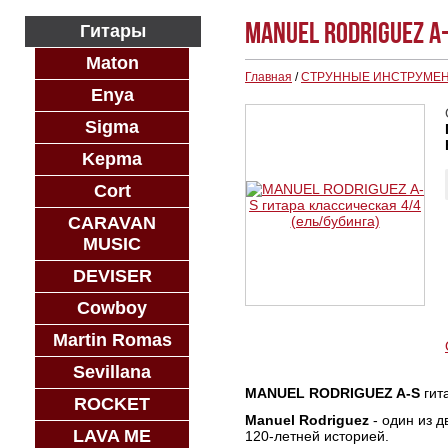
MANUEL RODRIGUEZ A
Гитары
Maton
Главная
/
СТРУННЫЕ ИНСТРУМЕ
Enya
Sigma
Kepma
Cort
CARAVAN
MUSIC
DEVISER
Cowboy
Martin Romas
Sevillana
MANUEL RODRIGUEZ A-S
гита
ROCKET
Manuel Rodriguez
- один из 
LAVA ME
120-летней историей.