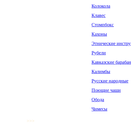
Колокола
Клавес
Стомпбокс
Кахоны
Этнические инстр
Рубели
Кавказские бараба
Калимбы
Русские народные
Поющие чаши
Обода
Чимесы
>>>