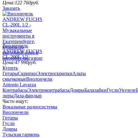
Цена:
122 760
руб.
Заказать
Виолончель
ANDREW FUCHS
CL-200L 1/2
Цена:
47 990
руб.
Купить
Гитары
Скрипки
Электроскрипки
Альты
смычковые
Виолончели
Antonio Lavazza
Контрабасы
Электроконтрабасы
Домры
Балалайки
Гусли
Укулеле
лиры
Дала-фандыр
Часто ищут:
Вокальные радиосистемы
Виолончели
Гитары
Гусли
Домры
Тульская гармонь