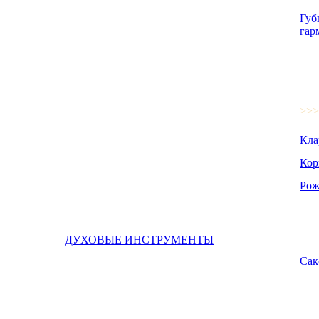
Губ
гар
>>>
Кла
Кор
Рож
ДУХОВЫЕ ИНСТРУМЕНТЫ
Сак