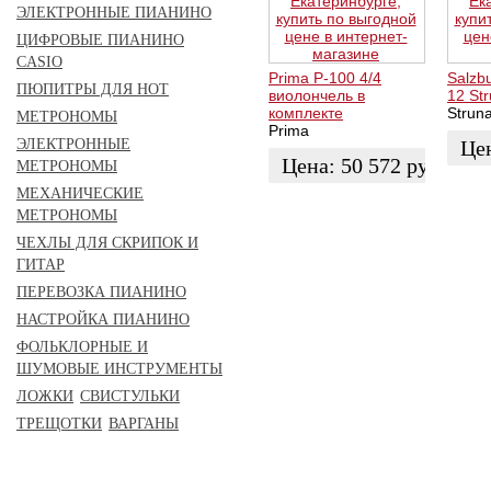
ЭЛЕКТРОННЫЕ ПИАНИНО
ЦИФРОВЫЕ ПИАНИНО
CASIO
Prima P-100 4/4
Salzb
ПЮПИТРЫ ДЛЯ НОТ
виолончель в
12 Str
комплекте
Struna
МЕТРОНОМЫ
Prima
ЭЛЕКТРОННЫЕ
Це
Цена:
50 572
руб.
МЕТРОНОМЫ
ЗАК
МЕХАНИЧЕСКИЕ
ЗАКАЗАТЬ
МЕТРОНОМЫ
ЧЕХЛЫ ДЛЯ СКРИПОК И
ГИТАР
ПЕРЕВОЗКА ПИАНИНО
НАСТРОЙКА ПИАНИНО
ФОЛЬКЛОРНЫЕ И
ШУМОВЫЕ ИНСТРУМЕНТЫ
ЛОЖКИ
СВИСТУЛЬКИ
ТРЕЩОТКИ
ВАРГАНЫ