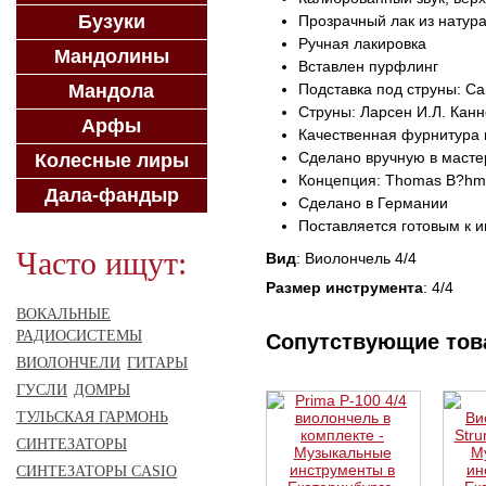
Бузуки
Прозрачный лак из натур
Ручная лакировка
Мандолины
Вставлен пурфлинг
Мандола
Подставка под струны: Са
Струны: Ларсен И.Л. Кан
Арфы
Качественная фурнитура 
Сделано вручную в масте
Колесные лиры
Концепция: Thomas B?h
Дала-фандыр
Сделано в Германии
Поставляется готовым к и
Часто ищут:
Вид
: Виолончель 4/4
Размер инструмента
: 4/4
ВОКАЛЬНЫЕ
РАДИОСИСТЕМЫ
Сопутствующие то
ВИОЛОНЧЕЛИ
ГИТАРЫ
ГУСЛИ
ДОМРЫ
ТУЛЬСКАЯ ГАРМОНЬ
СИНТЕЗАТОРЫ
СИНТЕЗАТОРЫ CASIO