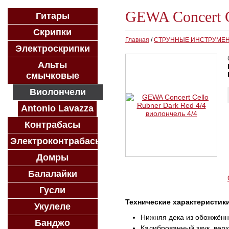
GEWA Concert C
Гитары
Скрипки
Главная
/
СТРУННЫЕ ИНСТРУМЕ
Электроскрипки
Альты
смычковые
Виолончели
Antonio Lavazza
Контрабасы
Электроконтрабасы
Домры
Балалайки
Гусли
Технические характеристик
Укулеле
Нижняя дека из обожжённ
Банджо
Калиброванный звук, вер