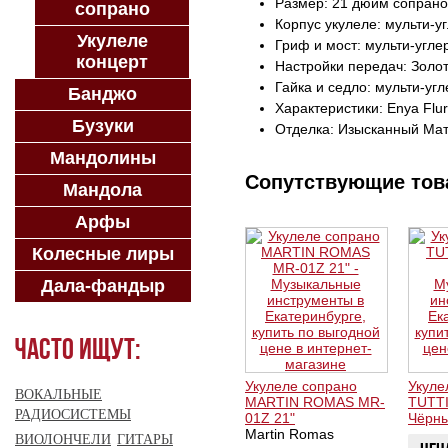
Размер: 21 дюйм сопрано
сопрано
Корпус укулеле: мульти-у
Укулеле
Гриф и мост: мульти-угле
концерт
Настройки передач: Золо
Гайка и седло: мульти-уг
Банджо
Характеристики: Enya Flu
Бузуки
Отделка: Изысканный Ма
Мандолины
Сопутствующие то
Мандола
Арфы
Колесные лиры
Дала-фандыр
Часто ищут:
Укулеле сопрано
Укуле
ВОКАЛЬНЫЕ
MARTIN ROMAS MR-
TUTTI
РАДИОСИСТЕМЫ
01Z 21"
Чёрн
Martin Romas
ВИОЛОНЧЕЛИ
ГИТАРЫ