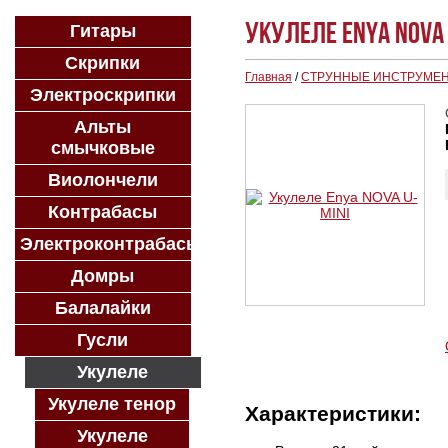
Укулеле Enya NOVA 
Гитары
Скрипки
Главная
/
СТРУННЫЕ ИНСТРУМЕ
Электроскрипки
Альты
смычковые
Виолончели
Контрабасы
Электроконтрабасы
Домры
Балалайки
Гусли
Укулеле
Укулеле тенор
Характеристики:
Укулеле