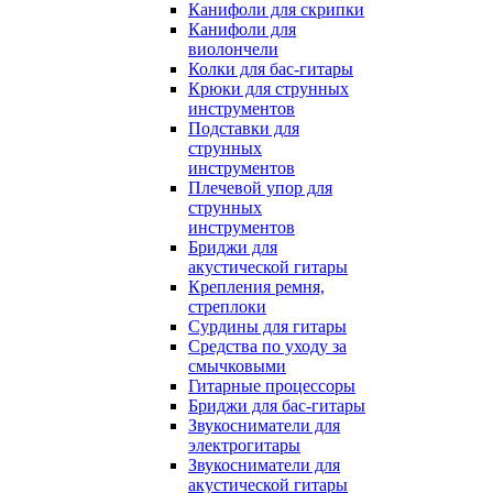
Канифоли для скрипки
Канифоли для
виолончели
Колки для бас-гитары
Крюки для струнных
инструментов
Подставки для
струнных
инструментов
Плечевой упор для
струнных
инструментов
Бриджи для
акустической гитары
Крепления ремня,
стреплоки
Сурдины для гитары
Средства по уходу за
смычковыми
Гитарные процессоры
Бриджи для бас-гитары
Звукосниматели для
электрогитары
Звукосниматели для
акустической гитары