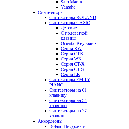
Sam Martin
Yamaha
Синтезаторы
Синтезаторы ROLAND
Синтезаторы CASIO
Детские
С подсветкой
клавиш
Oriental Keyboards
Cерия XW
Серия CTK
Серия WK
Серия CT-X
Серия CT-S
Серия LK
Синтезаторы EMILY
PIANO
Синтезаторы на 61
клавишу
Синтезаторы на 54
клавиши
Синтезаторы на 37
клавиш
Аккордеоны
Roland Цифровые