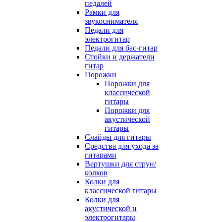
педалей
Рамки для
звукоснимателя
Педали для
электрогитар
Педали для бас-гитар
Стойки и держатели
гитар
Порожки
Порожки для
классической
гитары
Порожки для
акустической
гитары
Слайды для гитары
Средства для ухода за
гитарами
Вертушки для струн/
колков
Колки для
классической гитары
Колки для
акустической и
электрогитары