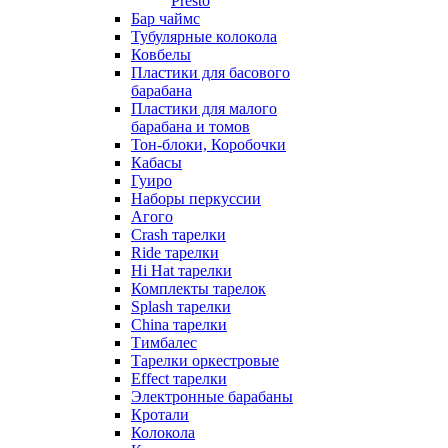
Presto
Бар чаймс
Тубулярные колокола
Ковбелы
Пластики для басового
барабана
Пластики для малого
барабана и томов
Тон-блоки, Коробочки
Кабасы
Гуиро
Наборы перкуссии
Агого
Crash тарелки
Ride тарелки
Hi Hat тарелки
Комплекты тарелок
Splash тарелки
China тарелки
Тимбалес
Тарелки оркестровые
Effect тарелки
Электронные барабаны
Кротали
Колокола