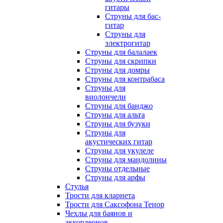
гитары
Струны для бас-
гитар
Струны для
электрогитар
Струны для балалаек
Струны для скрипки
Струны для домры
Струны для контрабаса
Струны для
виолончели
Струны для банджо
Струны для альта
Струны для бузуки
Струны для
акустических гитар
Струны для укулеле
Струны для мандолины
Струны отдельные
Струны для арфы
Стулья
Трости для кларнета
Трости для Саксофона Тенор
Чехлы для баянов и
аккордеонов