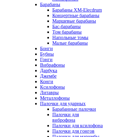
Барабаны
Барабаны XM-Elecdrum
Концертные барабаны
Маршевые барабаны
Бас-барабаны
Том барабаны
Напольные томы
Малые барабаны
Бонги
Бубны
Гонги
Вибрафоны
Дарбука
Джембе
Конги
Ксилофоны
Литавры
Металлофоны
Палочки для ударных
Барабанные палочки
Палочки для
виброфона
Палочки для ксилофона
Палочки для гонгов
Палочки для маримбы