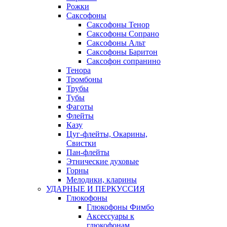
Рожки
Саксофоны
Саксофоны Тенор
Саксофоны Сопрано
Саксофоны Альт
Саксофоны Баритон
Саксофон сопранино
Тенора
Тромбоны
Трубы
Тубы
Фаготы
Флейты
Казу
Цуг-флейты, Окарины,
Свистки
Пан-флейты
Этнические духовые
Горны
Мелодики, кларины
УДАРНЫЕ И ПЕРКУССИЯ
Глюкофоны
Глюкофоны Фимбо
Аксессуары к
глюкофонам