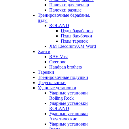
Палочки для литавр
Палочки разные
Тренировочные барабаны,
пэды
ROLAND
Пэды барабанов
Пэды бас-бочки
Пэды тарелок
XM-Elecdrum/XM-Word
Ханги
RAV Vast
Overtone
Handpan brothers
Тарелки
Тренировочные подушки
Треугольники
Ударные установки
Ударные установки
Rolling Rock
Ударные установки
ROLAND
Ударные установки
Акустические
Ударные установки