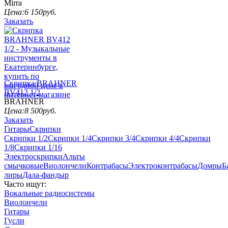
Mirra
Цена:
6 150
руб.
Заказать
Скрипка BRAHNER
BV412 1/2
BRAHNER
Цена:
8 500
руб.
Заказать
Гитары
Скрипки
Скрипки 1/2
Скрипки 1/4
Скрипки 3/4
Скрипки 4/4
Скрипки
1/8
Скрипки 1/16
Электроскрипки
Альты
смычковые
Виолончели
Контрабасы
Электроконтрабасы
Домры
Б
лиры
Дала-фандыр
Часто ищут:
Вокальные радиосистемы
Виолончели
Гитары
Гусли