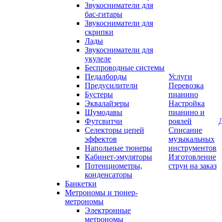
Звукосниматели для
бас-гитары
Звукосниматели для
скрипки
Лады
Звукосниматели для
укулеле
Беспроводные системы
Педалборды
Услуги
Предусилители
Перевозка
Бустеры
пианино
Эквалайзеры
Настройка
Шумодавы
пианино и
Футсвитчи
роялей
Селекторы цепей
Списание
эффектов
музыкальных
Напольные тюнеры
инструментов
Кабинет-эмуляторы
Изготовление
Потенциометры,
струн на заказ
конденсаторы
Банкетки
Метрономы и тюнер-
метрономы
Электронные
метрономы