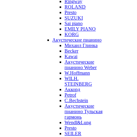
Ringway
ROLAND
Presto
SUZUKI
Sai piano
EMILY PIANO
KORG
Акустические пианино
Михаил Глинка
Becker
Kawai
Акустические
пианино Weber
W.Hoffmann
WILH.
STEINBERG
Аккорд
Petrof
C.Bechstein
Акустические
пианино Тульская
гармонь
Wendl&Lung
Presto
SEILER