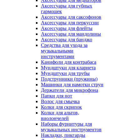
Аксессуары для медиаторов
Аксессуары для губных
гармошек
Аксессуары для саксофонов
Аксессуары для перкуссии
Аксессуары для флейты
Аксессуары для мандолины
Аксессуары для банджо
Средства для ухода за
музыкальными
инструментами
Канифоли для контрабаса
Мундштуки для кларнета
Мундштуки для трубы
Подструнники (пружины)
Машинки для намотки струн
Держатели для микрофона
Папки для нот
Волос для смычка
Колки для скрипок
Колки для альтов,
виолончелей
Наборы фурнитуры для
музыкальных инструментов
Накладки, пикгарды