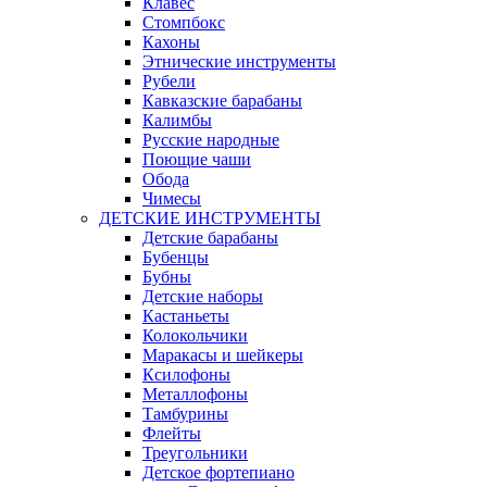
Клавес
Стомпбокс
Кахоны
Этнические инструменты
Рубели
Кавказские барабаны
Калимбы
Русские народные
Поющие чаши
Обода
Чимесы
ДЕТСКИЕ ИНСТРУМЕНТЫ
Детские барабаны
Бубенцы
Бубны
Детские наборы
Кастаньеты
Колокольчики
Маракасы и шейкеры
Ксилофоны
Металлофоны
Тамбурины
Флейты
Треугольники
Детское фортепиано