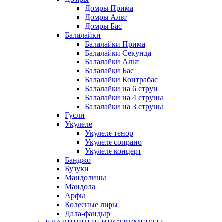
Домры Прима
Домры Альт
Домры Бас
Балалайки
Балалайки Прима
Балалайки Секунда
Балалайки Альт
Балалайки Бас
Балалайки Контрабас
Балалайки на 6 струн
Балалайки на 4 струны
Балалайки на 3 струны
Гусли
Укулеле
Укулеле тенор
Укулеле сопрано
Укулеле концерт
Банджо
Бузуки
Мандолины
Мандола
Арфы
Колесные лиры
Дала-фандыр