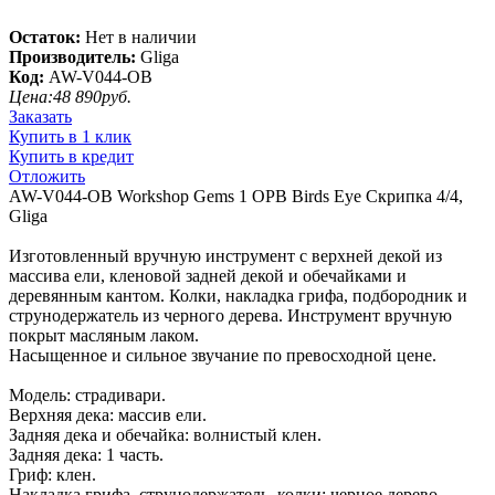
Остаток:
Нет в наличии
Производитель:
Gliga
Код:
AW-V044-OB
Цена:
48 890
руб.
Заказать
Купить в 1 клик
Купить в кредит
Отложить
AW-V044-OB Workshop Gems 1 OPB Birds Eye Скрипка 4/4,
Gliga
Изготовленный вручную инструмент с верхней декой из
массива ели, кленовой задней декой и обечайками и
деревянным кантом. Колки, накладка грифа, подбородник и
струнодержатель из черного дерева. Инструмент вручную
покрыт масляным лаком.
Насыщенное и сильное звучание по превосходной цене.
Модель: страдивари.
Верхняя дека: массив ели.
Задняя дека и обечайка: волнистый клен.
Задняя дека: 1 часть.
Гриф: клен.
Накладка грифа, струнодержатель, колки: черное дерево.