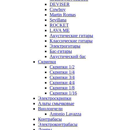
DEVISER
Cowboy
Martin Romas
Sevillana
ROCKET
LAVA ME
Акустические гитары
Классические гитары
Электрогитары
Бас-гитары
Акустический бас
Скрипки
Скрипки 1/2
Скрипки 1/4
Скрипки 3/4
Скрипки 4/4
Скрипки 1/8
Скрипки 1/16
Электроскрипки
Альты смычковые
Виолончели
Antonio Lavazza
Контрабасы
Электроконтрабасы
Домры