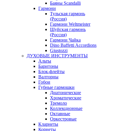
Баяны Scandalli
Гармони
Тульская гармонь
(Россия)
Гармони Weltmeister
Шуйская гармонь
(Россия)
Гармони Чайка
Dino Baffetti Accordions
Giustozzi
ДУХОВЫЕ ИНСТРУМЕНТЫ
Альты
Баритоны
Блок-флейты
Валторны
Гобои
Губные гармошки
Диатонические
Хроматические
Тремоло
Коллекционные
Октавные
Оркестровые
Кларнеты
Корнеты