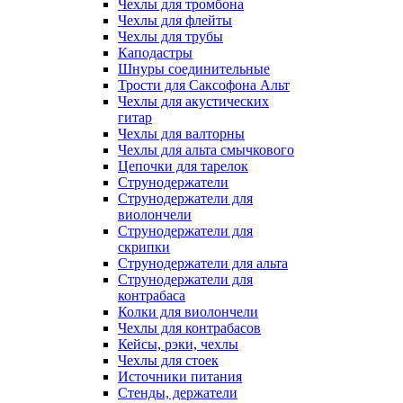
Чехлы для тромбона
Чехлы для флейты
Чехлы для трубы
Каподастры
Шнуры соединительные
Трости для Саксофона Альт
Чехлы для акустических
гитар
Чехлы для валторны
Чехлы для альта смычкового
Цепочки для тарелок
Струнодержатели
Струнодержатели для
виолончели
Струнодержатели для
скрипки
Струнодержатели для альта
Струнодержатели для
контрабаса
Колки для виолончели
Чехлы для контрабасов
Кейсы, рэки, чехлы
Чехлы для стоек
Источники питания
Стенды, держатели