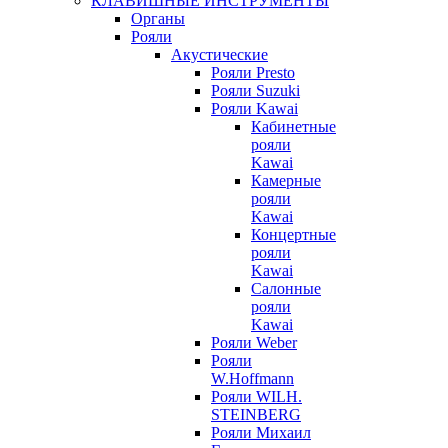
КЛАВИШНЫЕ ИНСТРУМЕНТЫ
Органы
Рояли
Акустические
Рояли Presto
Рояли Suzuki
Рояли Kawai
Кабинетные
рояли
Kawai
Камерные
рояли
Kawai
Концертные
рояли
Kawai
Салонные
рояли
Kawai
Рояли Weber
Рояли
W.Hoffmann
Рояли WILH.
STEINBERG
Рояли Михаил