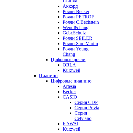
Глинка
Аккорд
Рояли Becker
Рояли PETROF
Рояли C.Bechstein
Wendl&Lung
Gebr.Schulz
Рояли SEILER
Рояли Sam Martin
Рояли Young
Chang
Цифровые рояли
ORLA
Kurzweil
Пианино
Цифровые пианино
Artesia
Becker
CASIO
Серия CDP
Серия Privia
Серия
Celviano
KAWAI
Kurzweil