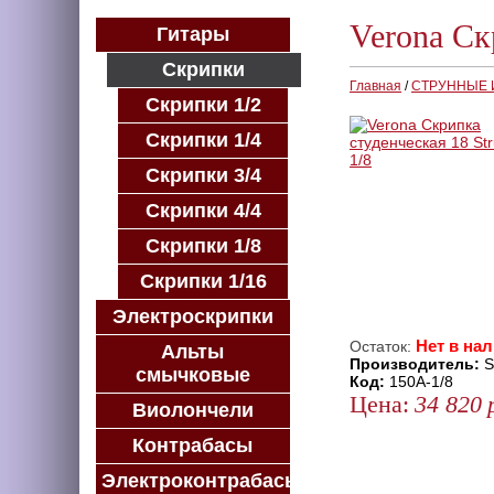
Verona Ск
Гитары
Скрипки
Главная
/
СТРУННЫЕ
Скрипки 1/2
Скрипки 1/4
Скрипки 3/4
Скрипки 4/4
Скрипки 1/8
Скрипки 1/16
Электроскрипки
Нет в на
Остаток:
Альты
Производитель:
S
смычковые
Код:
150A-1/8
Цена:
34 820
Виолончели
ЗАКАЗАТЬ
Контрабасы
КУПИТЬ В 1 КЛИК
Электроконтрабасы
КУПИТЬ В КРЕДИТ