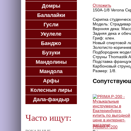
Домры
Отложить
150A-1/8 Verona Скр
Балалайки
Скрипка студенческ
Гусли
Модель: Страдивар
Верхняя дека: Масс
Укулеле
Задняя дека и обеч
Гриф: клен.
Банджо
Новый спиртовой ла
Золотисто-коричнев
Бузуки
Подбородник модел
Струны Thomastik A
Мандолины
Подставка французс
Карбоновый струно
Мандола
Размер: 1/8.
Арфы
Сопутствую
Колесные лиры
Дала-фандыр
Часто ищут:
PRIMA P-200