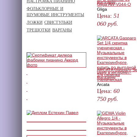
НАСТРОЙКА ПИАНИНО
Gliga AW-V044-O
ФОЛЬКЛОРНЫЕ И
Gliga
Цена:
51
ШУМОВЫЕ ИНСТРУМЕНТЫ
ЛОЖКИ
СВИСТУЛЬКИ
060
руб.
ТРЕЩОТКИ
ВАРГАНЫ
ЗАКАЗАТЬ
ARCATA Gasparo Se
1/4 скрипка
ученическая
Arcata
Цена:
60
750
руб.
КУПИТЬ