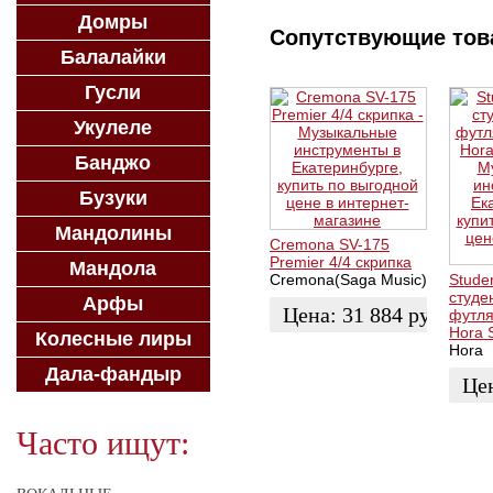
Домры
Сопутствующие то
Балалайки
Гусли
Укулеле
Банджо
Бузуки
Мандолины
Cremona SV-175
Premier 4/4 скрипка
Мандола
Cremona(Saga Music)
Stude
студе
Арфы
Цена:
31 884
руб.
футля
Hora 
Колесные лиры
Hora
ЗАКАЗАТЬ
Дала-фандыр
Це
ЗАК
Часто ищут: