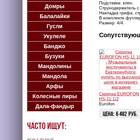
Подставка: клен.
Домры
Струнодержатель с
Накладка грифа, ст
Балалайки
В комплекте футляр
Размер: 4/4.
Гусли
Сопутствую
Укулеле
Банджо
Бузуки
Мандолины
Мандола
Арфы
Скрипка EUROFON
Колесные лиры
HS-11 1/2
Eurofon
Дала-фандыр
Цена:
6 482
руб.
Часто ищут:
КУПИТЬ