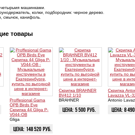
 четырьмя машинками.
рунодержатель, колки, подбородник: черное дерево.
, смычок, канифоль.
щие товары
Скрипка BRAHNER
Скрипка Anto
BV412 1/10
Lavazza VL-3
Proffesional Gama
BRAHNER
Antonio Lava
OPB Birds Eye
Цена:
5 500
руб.
Цена:
8 490
Скрипка 44 Gliga P-
V044-OB
Gliga
ЗАКАЗАТЬ
КУПИТЬ
Цена:
148 520
руб.