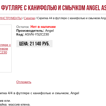
в футляре с канифолью и смычком Angel A
 ИНСТРУМЕНТЫ
/
Скрипки
/
Скрипка 44 в футляре с канифолью и смычком An
Нет в наличии
Остаток:
Производитель:
Angel
Код:
ASVN-YS2C230
Цена:
21 140
руб.
ЗАКАЗАТЬ
КУПИТЬ В 1 КЛИК
КУПИТЬ В КРЕДИТ
Отложить
пка 4/4 в футляре с канифолью и смычком, Angel
ив ели.
айка: массив клена.