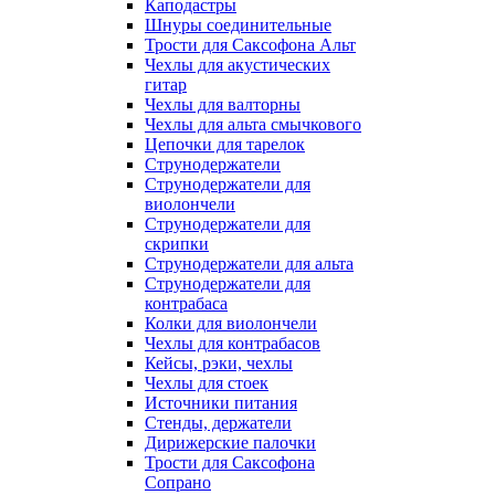
Каподастры
Шнуры соединительные
Трости для Саксофона Альт
Чехлы для акустических
гитар
Чехлы для валторны
Чехлы для альта смычкового
Цепочки для тарелок
Струнодержатели
Струнодержатели для
виолончели
Струнодержатели для
скрипки
Струнодержатели для альта
Струнодержатели для
контрабаса
Колки для виолончели
Чехлы для контрабасов
Кейсы, рэки, чехлы
Чехлы для стоек
Источники питания
Стенды, держатели
Дирижерские палочки
Трости для Саксофона
Сопрано