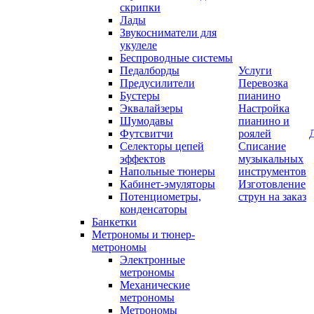
скрипки
Лады
Звукосниматели для
укулеле
Беспроводные системы
Педалборды
Услуги
Предусилители
Перевозка
Бустеры
пианино
Эквалайзеры
Настройка
Шумодавы
пианино и
Футсвитчи
роялей
Селекторы цепей
Списание
эффектов
музыкальных
Напольные тюнеры
инструментов
Кабинет-эмуляторы
Изготовление
Потенциометры,
струн на заказ
конденсаторы
Банкетки
Метрономы и тюнер-
метрономы
Электронные
метрономы
Механические
метрономы
Метрономы