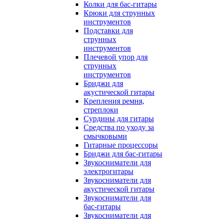
Колки для бас-гитары
Крюки для струнных
инструментов
Подставки для
струнных
инструментов
Плечевой упор для
струнных
инструментов
Бриджи для
акустической гитары
Крепления ремня,
стреплоки
Сурдины для гитары
Средства по уходу за
смычковыми
Гитарные процессоры
Бриджи для бас-гитары
Звукосниматели для
электрогитары
Звукосниматели для
акустической гитары
Звукосниматели для
бас-гитары
Звукосниматели для