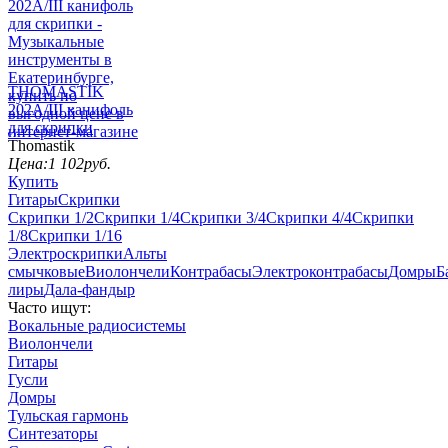
THOMASTIK
202A/III канифоль
для скрипки
Thomastik
Цена:
1 102
руб.
Купить
Гитары
Скрипки
Скрипки 1/2
Скрипки 1/4
Скрипки 3/4
Скрипки 4/4
Скрипки
1/8
Скрипки 1/16
Электроскрипки
Альты
смычковые
Виолончели
Контрабасы
Электроконтрабасы
Домры
Б
лиры
Дала-фандыр
Часто ищут:
Вокальные радиосистемы
Виолончели
Гитары
Гусли
Домры
Тульская гармонь
Синтезаторы