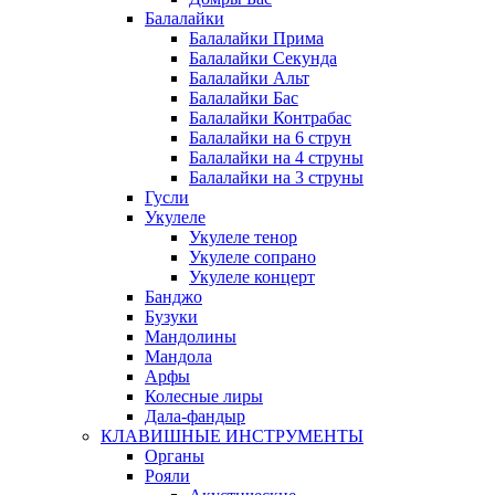
Балалайки
Балалайки Прима
Балалайки Секунда
Балалайки Альт
Балалайки Бас
Балалайки Контрабас
Балалайки на 6 струн
Балалайки на 4 струны
Балалайки на 3 струны
Гусли
Укулеле
Укулеле тенор
Укулеле сопрано
Укулеле концерт
Банджо
Бузуки
Мандолины
Мандола
Арфы
Колесные лиры
Дала-фандыр
КЛАВИШНЫЕ ИНСТРУМЕНТЫ
Органы
Рояли