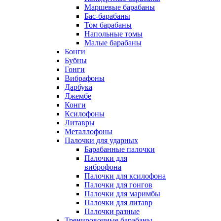
Маршевые барабаны
Бас-барабаны
Том барабаны
Напольные томы
Малые барабаны
Бонги
Бубны
Гонги
Вибрафоны
Дарбука
Джембе
Конги
Ксилофоны
Литавры
Металлофоны
Палочки для ударных
Барабанные палочки
Палочки для
виброфона
Палочки для ксилофона
Палочки для гонгов
Палочки для маримбы
Палочки для литавр
Палочки разные
Тренировочные барабаны,