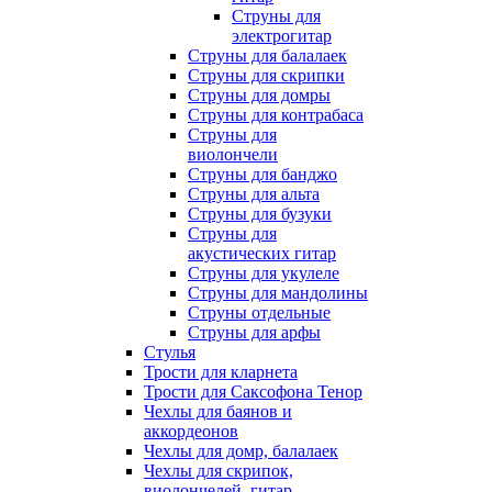
Струны для
электрогитар
Струны для балалаек
Струны для скрипки
Струны для домры
Струны для контрабаса
Струны для
виолончели
Струны для банджо
Струны для альта
Струны для бузуки
Струны для
акустических гитар
Струны для укулеле
Струны для мандолины
Струны отдельные
Струны для арфы
Стулья
Трости для кларнета
Трости для Саксофона Тенор
Чехлы для баянов и
аккордеонов
Чехлы для домр, балалаек
Чехлы для скрипок,
виолончелей, гитар