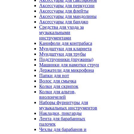
Аксессуары для саксофонов
Аксессуары для перкуссии
Аксессуары для флейты
Аксессуары для мандолины
Аксессуары для банджо
Средства для ухода за
музыкальными
инструментами
Канифоли для контрабаса
Мундштуки для кларнета
Мундштуки для трубы
Подструнники (пружины)
Машинки для намотки струн
Держатели для микрофона
Папки для нот
Волос для смычка
Колки для скрипок
Колки для альтов,
виолончелей
Наборы фурнитуры для
музыкальных инструментов
Накладки, пикгарды
Лента для барабанных
палочек
Чехлы для барабанов и