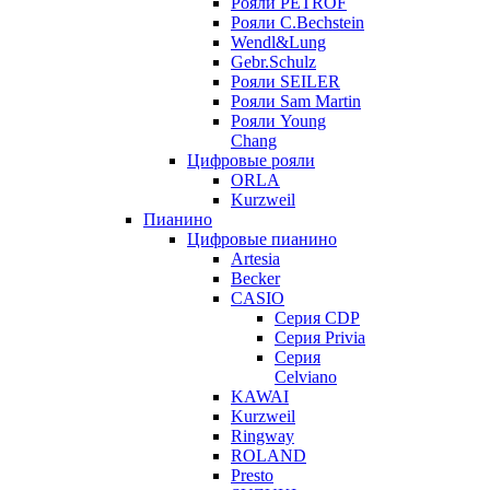
Рояли PETROF
Рояли C.Bechstein
Wendl&Lung
Gebr.Schulz
Рояли SEILER
Рояли Sam Martin
Рояли Young
Chang
Цифровые рояли
ORLA
Kurzweil
Пианино
Цифровые пианино
Artesia
Becker
CASIO
Серия CDP
Серия Privia
Серия
Celviano
KAWAI
Kurzweil
Ringway
ROLAND
Presto