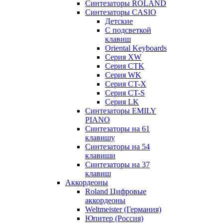
Синтезаторы ROLAND
Синтезаторы CASIO
Детские
С подсветкой
клавиш
Oriental Keyboards
Cерия XW
Серия CTK
Серия WK
Серия CT-X
Серия CT-S
Серия LK
Синтезаторы EMILY
PIANO
Синтезаторы на 61
клавишу
Синтезаторы на 54
клавиши
Синтезаторы на 37
клавиш
Аккордеоны
Roland Цифровые
аккордеоны
Weltmeister (Германия)
Юпитер (Россия)