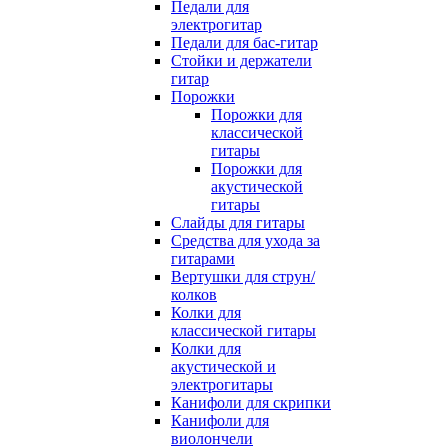
Педали для
электрогитар
Педали для бас-гитар
Стойки и держатели
гитар
Порожки
Порожки для
классической
гитары
Порожки для
акустической
гитары
Слайды для гитары
Средства для ухода за
гитарами
Вертушки для струн/
колков
Колки для
классической гитары
Колки для
акустической и
электрогитары
Канифоли для скрипки
Канифоли для
виолончели