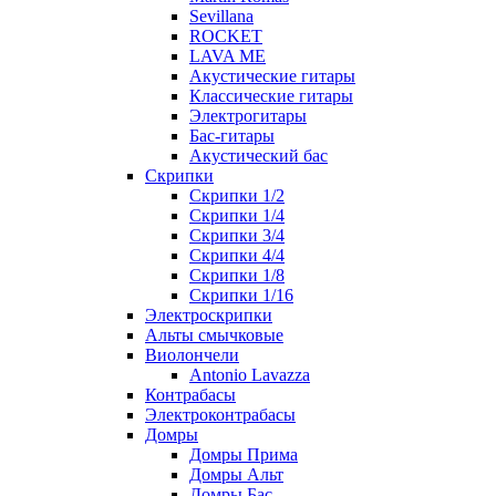
Sevillana
ROCKET
LAVA ME
Акустические гитары
Классические гитары
Электрогитары
Бас-гитары
Акустический бас
Скрипки
Скрипки 1/2
Скрипки 1/4
Скрипки 3/4
Скрипки 4/4
Скрипки 1/8
Скрипки 1/16
Электроскрипки
Альты смычковые
Виолончели
Antonio Lavazza
Контрабасы
Электроконтрабасы
Домры
Домры Прима
Домры Альт
Домры Бас