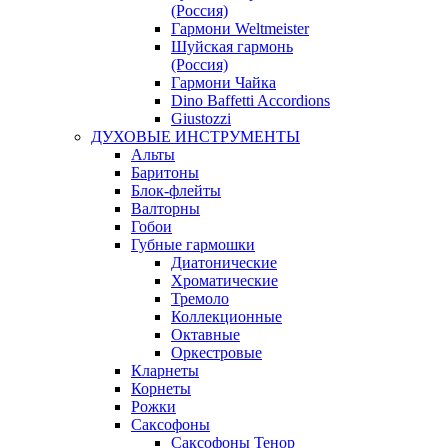
(Россия)
Гармони Weltmeister
Шуйская гармонь
(Россия)
Гармони Чайка
Dino Baffetti Accordions
Giustozzi
ДУХОВЫЕ ИНСТРУМЕНТЫ
Альты
Баритоны
Блок-флейты
Валторны
Гобои
Губные гармошки
Диатонические
Хроматические
Тремоло
Коллекционные
Октавные
Оркестровые
Кларнеты
Корнеты
Рожки
Саксофоны
Саксофоны Тенор