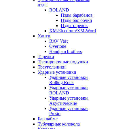
пэды
ROLAND
Пэды барабанов
Пэды бас-бочки
Пэды тарелок
XM-Elecdrum/XM-Word
Ханги
RAV Vast
Overtone
Handpan brothers
Тарелки
Тренировочные подушки
Треугольники
Ударные установки
Ударные установки
Rolling Rock
Ударные установки
ROLAND
Ударные установки
Акустические
Ударные установки
Presto
Бар чаймс
Тубулярные колокола