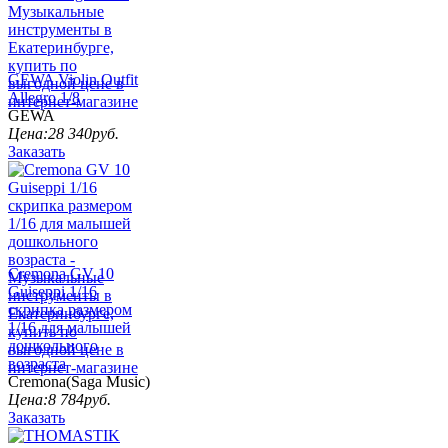
GEWA Violin Outfit
Allegro 1/8
GEWA
Цена:
28 340
руб.
Заказать
Cremona GV 10
Guiseppi 1/16
скрипка размером
1/16 для малышей
дошкольного
возраста
Cremona(Saga Music)
Цена:
8 784
руб.
Заказать