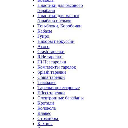
Ковбелы
Пластики для басового
барабана
Пластики для малого
барабана и томов
Тон-блоки, Коробочки
Кабасы
Гуиро
Наборы перкуссии
Агого
Crash тарелки
Ride тарелки
Hi Hat тарелки
Комплекты тарелок
Splash тарелки
China тарелки
Тимбалес
Тарелки оркестровые
Effect тарелки
Электронные барабаны
Кротали
Колокола
Клавес
Стомпбокс
Кахоны