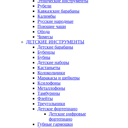
Этнические инструменты
Рубели
Кавказские барабаны
Калимбы
Русские народные
Поющие чаши
Обода
Чимесы
ДЕТСКИЕ ИНСТРУМЕНТЫ
Детские барабаны
Бубенцы
Бубны
Детские наборы
Кастаньеты
Колокольчики
Маракасы и шейкеры
Ксилофоны
Металлофоны
Тамбурины
Флейты
Треугольники
Детское фортепиано
Детские цифровые
фортепиано
Губные гармошки