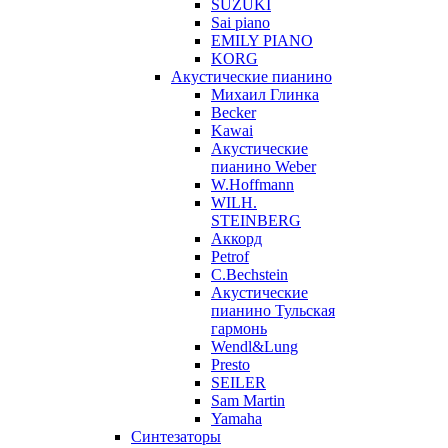
SUZUKI
Sai piano
EMILY PIANO
KORG
Акустические пианино
Михаил Глинка
Becker
Kawai
Акустические
пианино Weber
W.Hoffmann
WILH.
STEINBERG
Аккорд
Petrof
C.Bechstein
Акустические
пианино Тульская
гармонь
Wendl&Lung
Presto
SEILER
Sam Martin
Yamaha
Синтезаторы