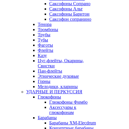
Саксофоны Сопрано
Саксофоны Альт
Саксофоны Баритон
Саксофон сопранино
Тенора
Тромбоны
Трубы
Тубы
Фаготы
Флейты
Казу
Цуг-флейты, Окарины,
Свистки
Пан-флейты
Этнические духовые
Горны
Мелодики, кларины
УДАРНЫЕ И ПЕРКУССИЯ
Глюкофоны
Глюкофоны Фимбо
Аксессуары к
глюкофонам
Барабаны
Барабаны XM-Elecdrum
Концертные барабаны