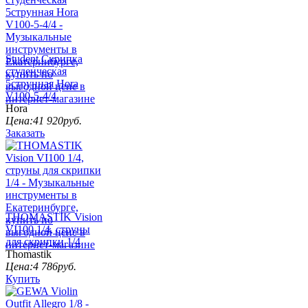
Student Скрипка
студенческая
5струнная Hora
V100-5-4/4
Hora
Цена:
41 920
руб.
Заказать
THOMASTIK Vision
VI100 1/4, струны
для скрипки 1/4
Thomastik
Цена:
4 786
руб.
Купить