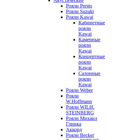
Акустические
Рояли Presto
Рояли Suzuki
Рояли Kawai
Кабинетные
рояли
Kawai
Камерные
рояли
Kawai
Концертные
рояли
Kawai
Салонные
рояли
Kawai
Рояли Weber
Рояли
W.Hoffmann
Рояли WILH.
STEINBERG
Рояли Михаил
Глинка
Аккорд
Рояли Becker