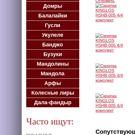
Отложить
Домры
Балалайки
Гусли
Укулеле
Банджо
Бузуки
Мандолины
Мандола
Арфы
Колесные лиры
Дала-фандыр
Часто ищут:
Сопутствую