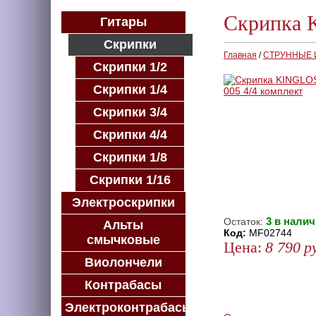
Скрипка 
Гитары
Скрипки
Главная
/
СТРУННЫЕ
Скрипки 1/2
Скрипки 1/4
Скрипки 3/4
Скрипки 4/4
Скрипки 1/8
Скрипки 1/16
Электроскрипки
3 в налич
Остаток:
Альты
Код:
MF02744
смычковые
Цена:
8 790
р
Виолончели
КУПИТЬ
Контрабасы
КУПИТЬ В 1 КЛИК
КУПИТЬ В КРЕДИТ
Электроконтрабасы