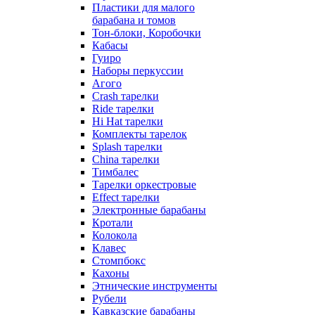
Пластики для малого
барабана и томов
Тон-блоки, Коробочки
Кабасы
Гуиро
Наборы перкуссии
Агого
Crash тарелки
Ride тарелки
Hi Hat тарелки
Комплекты тарелок
Splash тарелки
China тарелки
Тимбалес
Тарелки оркестровые
Effect тарелки
Электронные барабаны
Кротали
Колокола
Клавес
Стомпбокс
Кахоны
Этнические инструменты
Рубели
Кавказские барабаны