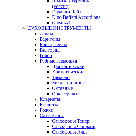
Шуйская гармонь
(Россия)
Гармони Чайка
Dino Baffetti Accordions
Giustozzi
ДУХОВЫЕ ИНСТРУМЕНТЫ
Альты
Баритоны
Блок-флейты
Валторны
Гобои
Губные гармошки
Диатонические
Хроматические
Тремоло
Коллекционные
Октавные
Оркестровые
Кларнеты
Корнеты
Рожки
Саксофоны
Саксофоны Тенор
Саксофоны Сопрано
Саксофоны Альт