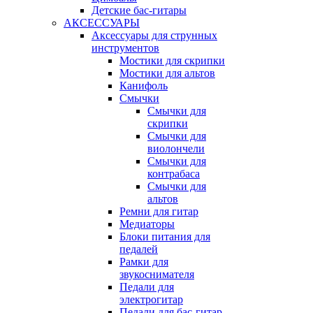
Детские бас-гитары
АКСЕССУАРЫ
Аксессуары для струнных
инструментов
Мостики для скрипки
Мостики для альтов
Канифоль
Смычки
Смычки для
скрипки
Смычки для
виолончели
Смычки для
контрабаса
Смычки для
альтов
Ремни для гитар
Медиаторы
Блоки питания для
педалей
Рамки для
звукоснимателя
Педали для
электрогитар
Педали для бас-гитар