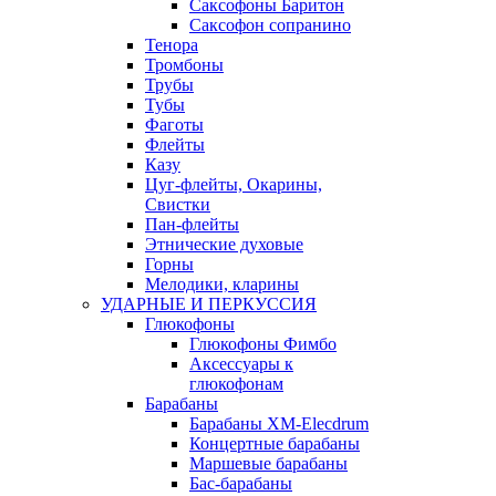
Саксофоны Баритон
Саксофон сопранино
Тенора
Тромбоны
Трубы
Тубы
Фаготы
Флейты
Казу
Цуг-флейты, Окарины,
Свистки
Пан-флейты
Этнические духовые
Горны
Мелодики, кларины
УДАРНЫЕ И ПЕРКУССИЯ
Глюкофоны
Глюкофоны Фимбо
Аксессуары к
глюкофонам
Барабаны
Барабаны XM-Elecdrum
Концертные барабаны
Маршевые барабаны
Бас-барабаны