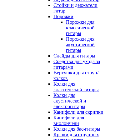
Стойки и держатели
гитар
Порожки
Порожки для
классической
гитары
Порожки для
акустической
гитары
Слайды для гитары
Средства для ухода за
гитарами
Вертушки для струн/
колков
Колки для
классической гитары
Колки для
акустической и
электрогитары
Канифоли для скрипки
Канифоли для
виолончели
Колки для бас-гитары
Крюки для струнных