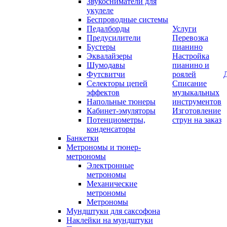
Звукосниматели для
укулеле
Беспроводные системы
Педалборды
Услуги
Предусилители
Перевозка
Бустеры
пианино
Эквалайзеры
Настройка
Шумодавы
пианино и
Футсвитчи
роялей
Селекторы цепей
Списание
эффектов
музыкальных
Напольные тюнеры
инструментов
Кабинет-эмуляторы
Изготовление
Потенциометры,
струн на заказ
конденсаторы
Банкетки
Метрономы и тюнер-
метрономы
Электронные
метрономы
Механические
метрономы
Метрономы
Мундштуки для саксофона
Наклейки на мундштуки