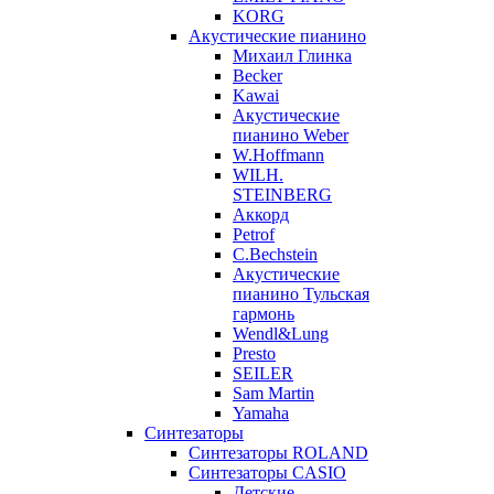
KORG
Акустические пианино
Михаил Глинка
Becker
Kawai
Акустические
пианино Weber
W.Hoffmann
WILH.
STEINBERG
Аккорд
Petrof
C.Bechstein
Акустические
пианино Тульская
гармонь
Wendl&Lung
Presto
SEILER
Sam Martin
Yamaha
Синтезаторы
Синтезаторы ROLAND
Синтезаторы CASIO
Детские