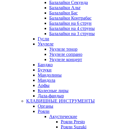
Балалайки Секунда
Балалайки Альт
Балалайки Бас
Балалайки Контрабас
Балалайки на 6 струн
Балалайки на 4 струны
Балалайки на 3 струны
Гусли
Укулеле
Укулеле тенор
Укулеле сопрано
Укулеле концерт
Банджо
Бузуки
Мандолины
Мандола
Арфы
Колесные лиры
Дала-фандыр
КЛАВИШНЫЕ ИНСТРУМЕНТЫ
Органы
Рояли
Акустические
Рояли Presto
Рояли Suzuki