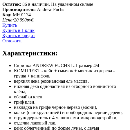
Остаток:
86 в наличии. На удаленном складе
Производитель:
Andrew Fuchs
Код:
MF01174
Цена:
20 990
руб.
Купить
Купить в 1 клик
Купить в кредит
Отложить
Характеристики:
Скрипка ANDREW FUCHS L-1 размер 4/4
КОМПЛЕКТ - кейс + смычок + мостик из дерева -
груша + канифоль
верхняя дека резонансная ель массив,
нижняя дека одночастная из отборного волнистого
клёна,
обечайка клен,
гриф клен,
накладка на грифе черное дерево (эбони),
колки (с инкрустацией) и подбородник черное дерево,
струнодержатель с 4 машинками микроподстройки,
отделка лаковый лак,
кейс облегчённый по форме луны, с двумя