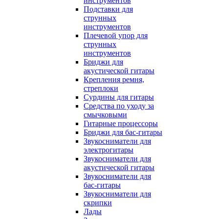
инструментов
Подставки для
струнных
инструментов
Плечевой упор для
струнных
инструментов
Бриджи для
акустической гитары
Крепления ремня,
стреплоки
Сурдины для гитары
Средства по уходу за
смычковыми
Гитарные процессоры
Бриджи для бас-гитары
Звукосниматели для
электрогитары
Звукосниматели для
акустической гитары
Звукосниматели для
бас-гитары
Звукосниматели для
скрипки
Лады