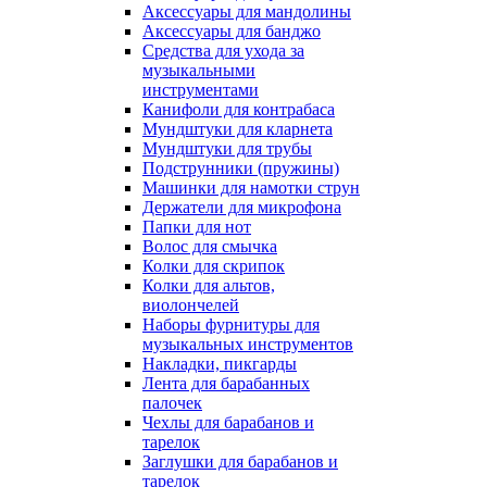
Аксессуары для мандолины
Аксессуары для банджо
Средства для ухода за
музыкальными
инструментами
Канифоли для контрабаса
Мундштуки для кларнета
Мундштуки для трубы
Подструнники (пружины)
Машинки для намотки струн
Держатели для микрофона
Папки для нот
Волос для смычка
Колки для скрипок
Колки для альтов,
виолончелей
Наборы фурнитуры для
музыкальных инструментов
Накладки, пикгарды
Лента для барабанных
палочек
Чехлы для барабанов и
тарелок
Заглушки для барабанов и
тарелок