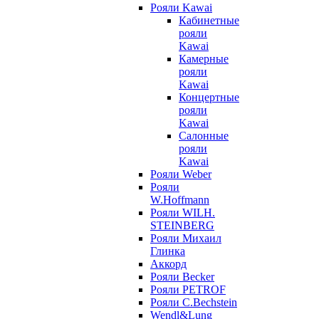
Рояли Kawai
Кабинетные
рояли
Kawai
Камерные
рояли
Kawai
Концертные
рояли
Kawai
Салонные
рояли
Kawai
Рояли Weber
Рояли
W.Hoffmann
Рояли WILH.
STEINBERG
Рояли Михаил
Глинка
Аккорд
Рояли Becker
Рояли PETROF
Рояли C.Bechstein
Wendl&Lung