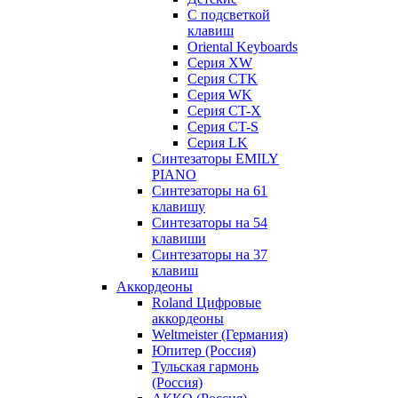
С подсветкой
клавиш
Oriental Keyboards
Cерия XW
Серия CTK
Серия WK
Серия CT-X
Серия CT-S
Серия LK
Синтезаторы EMILY
PIANO
Синтезаторы на 61
клавишу
Синтезаторы на 54
клавиши
Синтезаторы на 37
клавиш
Аккордеоны
Roland Цифровые
аккордеоны
Weltmeister (Германия)
Юпитер (Россия)
Тульская гармонь
(Россия)