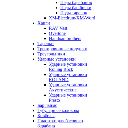
Пэды барабанов
Пэды бас-бочки
Пэды тарелок
XM-Elecdrum/XM-Word
Ханги
RAV Vast
Overtone
Handpan brothers
Тарелки
Тренировочные подушки
Треугольники
Ударные установки
Ударные установки
Rolling Rock
Ударные установки
ROLAND
Ударные установки
Акустические
Ударные установки
Presto
Бар чаймс
Тубулярные колокола
Ковбелы
Пластики для басового
барабана