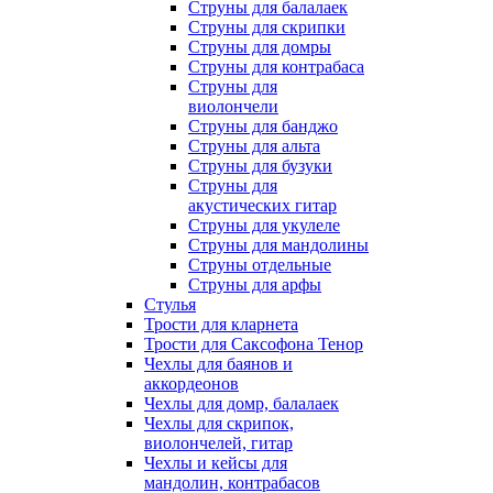
Струны для балалаек
Струны для скрипки
Струны для домры
Струны для контрабаса
Струны для
виолончели
Струны для банджо
Струны для альта
Струны для бузуки
Струны для
акустических гитар
Струны для укулеле
Струны для мандолины
Струны отдельные
Струны для арфы
Стулья
Трости для кларнета
Трости для Саксофона Тенор
Чехлы для баянов и
аккордеонов
Чехлы для домр, балалаек
Чехлы для скрипок,
виолончелей, гитар
Чехлы и кейсы для
мандолин, контрабасов