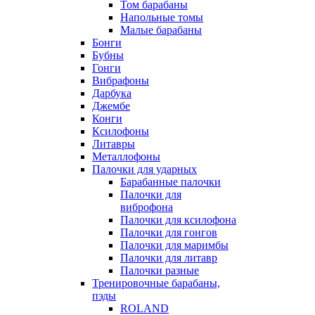
Том барабаны
Напольные томы
Малые барабаны
Бонги
Бубны
Гонги
Вибрафоны
Дарбука
Джембе
Конги
Ксилофоны
Литавры
Металлофоны
Палочки для ударных
Барабанные палочки
Палочки для
виброфона
Палочки для ксилофона
Палочки для гонгов
Палочки для маримбы
Палочки для литавр
Палочки разные
Тренировочные барабаны,
пэды
ROLAND