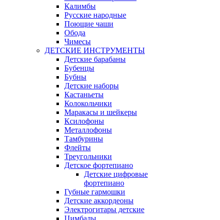
Калимбы
Русские народные
Поющие чаши
Обода
Чимесы
ДЕТСКИЕ ИНСТРУМЕНТЫ
Детские барабаны
Бубенцы
Бубны
Детские наборы
Кастаньеты
Колокольчики
Маракасы и шейкеры
Ксилофоны
Металлофоны
Тамбурины
Флейты
Треугольники
Детское фортепиано
Детские цифровые
фортепиано
Губные гармошки
Детские аккордеоны
Электрогитары детские
Цимбалы