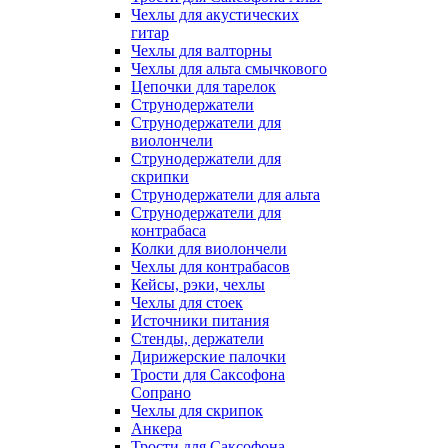
Чехлы для акустических
гитар
Чехлы для валторны
Чехлы для альта смычкового
Цепочки для тарелок
Струнодержатели
Струнодержатели для
виолончели
Струнодержатели для
скрипки
Струнодержатели для альта
Струнодержатели для
контрабаса
Колки для виолончели
Чехлы для контрабасов
Кейсы, рэки, чехлы
Чехлы для стоек
Источники питания
Стенды, держатели
Дирижерские палочки
Трости для Саксофона
Сопрано
Чехлы для скрипок
Анкера
Трости для Саксофона