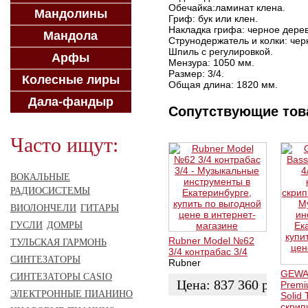
Обечайка:ламинат клена.
Мандолины
Гриф: бук или клен.
Накладка грифа: черное дерев
Мандола
Струнодержатель и колки: чер
Шпиль с регулировкой.
Арфы
Мензура: 1050 мм.
Размер: 3/4.
Колесные лиры
Общая длина: 1820 мм.
Дала-фандыр
Сопутствующие то
Часто ищут:
ВОКАЛЬНЫЕ
РАДИОСИСТЕМЫ
ВИОЛОНЧЕЛИ
ГИТАРЫ
ГУСЛИ
ДОМРЫ
Rubner Model №62
ТУЛЬСКАЯ ГАРМОНЬ
3/4 контрабас 3/4
СИНТЕЗАТОРЫ
Rubner
GEWA 
СИНТЕЗАТОРЫ CASIO
Цена:
837 360
руб.
Premi
ЭЛЕКТРОННЫЕ ПИАНИНО
Solid
скрип