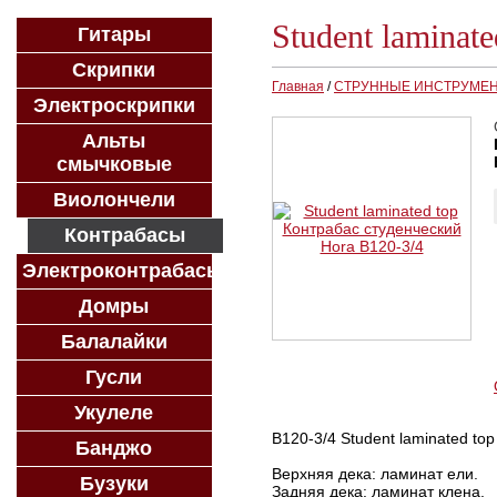
Student laminat
Гитары
Скрипки
Главная
/
СТРУННЫЕ ИНСТРУМЕ
Электроскрипки
Альты
смычковые
Виолончели
Контрабасы
Электроконтрабасы
Домры
Балалайки
Гусли
Укулеле
B120-3/4 Student laminated to
Банджо
Верхняя дека: ламинат ели.
Бузуки
Задняя дека: ламинат клена.