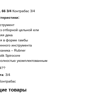
 66 3/4
Контрабас 3/4
ктеристики:
струмент
из отборной цельной ели
няя дека
ся в форме гамбы
инного инструмента
ханика – Rubner
ik Spirocore
полностью укомплектованным
/4??
та
: 3/4
 Контрабас
щие товары