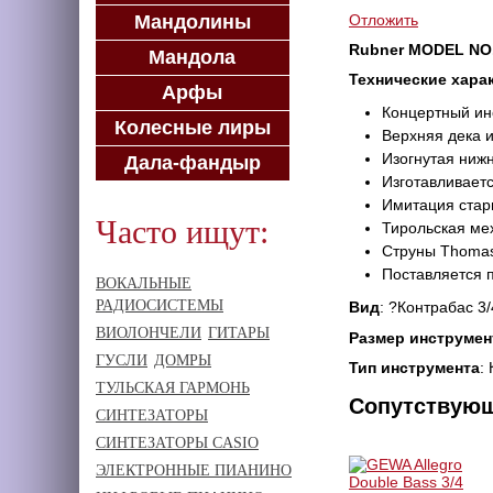
Мандолины
Отложить
Rubner MODEL NO.
Мандола
Технические хара
Арфы
Концертный ин
Колесные лиры
Верхняя дека 
Изогнутая ниж
Дала-фандыр
Изготавливает
Имитация стар
Часто ищут:
Тирольская ме
Струны Thomast
Поставляется 
ВОКАЛЬНЫЕ
РАДИОСИСТЕМЫ
Вид
: ?Контрабас 3
ВИОЛОНЧЕЛИ
ГИТАРЫ
Размер инструмен
ГУСЛИ
ДОМРЫ
Тип инструмента
:
ТУЛЬСКАЯ ГАРМОНЬ
Сопутствую
СИНТЕЗАТОРЫ
СИНТЕЗАТОРЫ CASIO
ЭЛЕКТРОННЫЕ ПИАНИНО