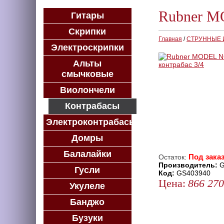
Rubner MO
Гитары
Скрипки
Главная
/
СТРУННЫЕ
Электроскрипки
Альты
смычковые
Виолончели
Контрабасы
Электроконтрабасы
Домры
Балалайки
Под заказ
Остаток:
Производитель:
G
Гусли
Код:
GS403940
Цена:
866 270
Укулеле
ЗАКАЗАТЬ
Банджо
КУПИТЬ В 1 КЛИК
Бузуки
КУПИТЬ В КРЕДИТ