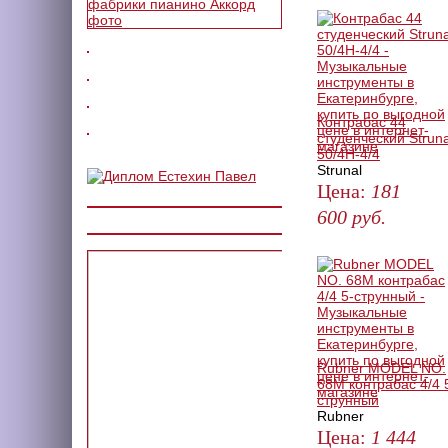
Контрабас 44
студенческий Struna
50/4H-4/4
Strunal
Цена:
181
600
руб.
ЗАКАЗАТЬ
Rubner MODEL NO.
68M контрабас 4/4 
струнный
Rubner
Цена:
1 444