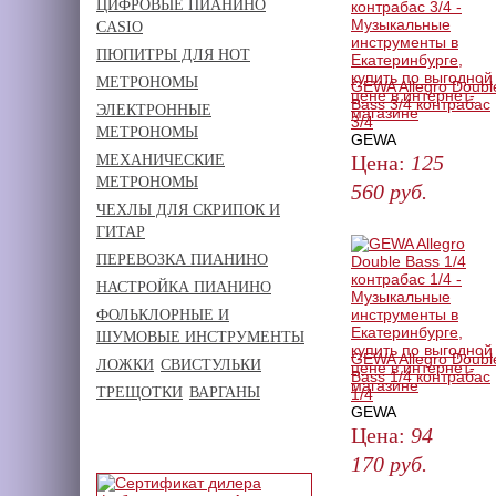
ЦИФРОВЫЕ ПИАНИНО
CASIO
ПЮПИТРЫ ДЛЯ НОТ
МЕТРОНОМЫ
GEWA Allegro Doubl
Bass 3/4 контрабас
ЭЛЕКТРОННЫЕ
3/4
МЕТРОНОМЫ
GEWA
Цена:
125
МЕХАНИЧЕСКИЕ
МЕТРОНОМЫ
560
руб.
ЧЕХЛЫ ДЛЯ СКРИПОК И
ЗАКАЗАТЬ
ГИТАР
ПЕРЕВОЗКА ПИАНИНО
НАСТРОЙКА ПИАНИНО
ФОЛЬКЛОРНЫЕ И
ШУМОВЫЕ ИНСТРУМЕНТЫ
GEWA Allegro Doubl
ЛОЖКИ
СВИСТУЛЬКИ
Bass 1/4 контрабас
ТРЕЩОТКИ
ВАРГАНЫ
1/4
GEWA
Цена:
94
170
руб.
ЗАКАЗАТЬ