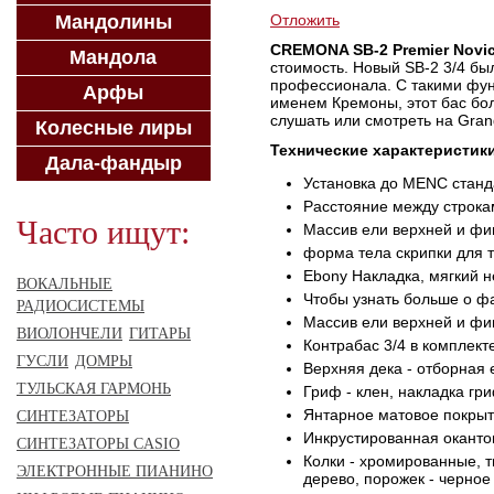
Мандолины
Отложить
CREMONA SB-2 Premier Novic
Мандола
стоимость. Новый SB-2 3/4 бы
профессионала. С такими фун
Арфы
именем Кремоны, этот бас бол
слушать или смотреть на Gran
Колесные лиры
Технические характеристик
Дала-фандыр
Установка до MENC станд
Расстояние между строка
Часто ищут:
Массив ели верхней и фиг
форма тела скрипки для 
Ebony Накладка, мягкий н
ВОКАЛЬНЫЕ
Чтобы узнать больше о фа
РАДИОСИСТЕМЫ
Массив ели верхней и фиг
ВИОЛОНЧЕЛИ
ГИТАРЫ
Контрабас 3/4 в комплект
ГУСЛИ
ДОМРЫ
Верхняя дека - отборная 
ТУЛЬСКАЯ ГАРМОНЬ
Гриф - клен, накладка гр
Янтарное матовое покры
СИНТЕЗАТОРЫ
Инкрустированная окантов
СИНТЕЗАТОРЫ CASIO
Колки - хромированные, т
ЭЛЕКТРОННЫЕ ПИАНИНО
дерево, порожек - черное