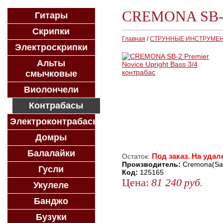
CREMONA SB-2 P
Гитары
Скрипки
Главная
/
СТРУННЫЕ ИНСТРУМЕ
Электроскрипки
Альты
смычковые
Виолончели
Контрабасы
Электроконтрабасы
Домры
Балалайки
Под заказ. На удал
Остаток:
Производитель:
Cremona(Sa
Гусли
Код:
125165
Цена:
81 240
руб.
Укулеле
ЗАКАЗАТЬ
Банджо
КУПИТЬ В 1 КЛИК
Бузуки
КУПИТЬ В КРЕДИТ