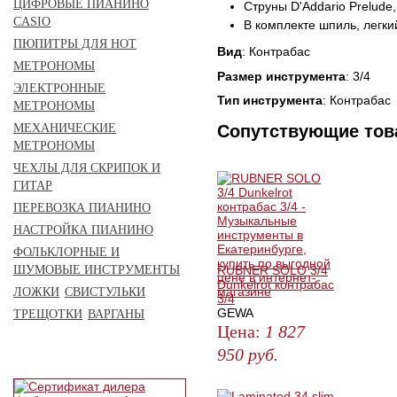
ЦИФРОВЫЕ ПИАНИНО
Струны D'Addario Prelude
CASIO
В комплекте шпиль, легк
ПЮПИТРЫ ДЛЯ НОТ
Вид
: Контрабас
МЕТРОНОМЫ
Размер инструмента
: 3/4
ЭЛЕКТРОННЫЕ
Тип инструмента
: Контрабас
МЕТРОНОМЫ
Сопутствующие то
МЕХАНИЧЕСКИЕ
МЕТРОНОМЫ
ЧЕХЛЫ ДЛЯ СКРИПОК И
ГИТАР
ПЕРЕВОЗКА ПИАНИНО
НАСТРОЙКА ПИАНИНО
ФОЛЬКЛОРНЫЕ И
RUBNER SOLO 3/4
ШУМОВЫЕ ИНСТРУМЕНТЫ
Dunkelrot контрабас
ЛОЖКИ
СВИСТУЛЬКИ
3/4
GEWA
ТРЕЩОТКИ
ВАРГАНЫ
Цена:
1 827
950
руб.
ЗАКАЗАТЬ