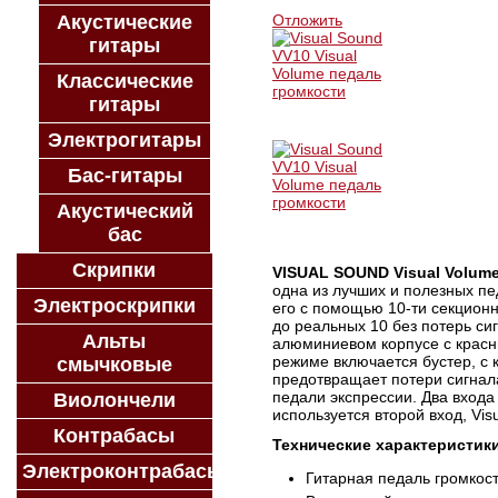
Акустические
Отложить
гитары
Классические
гитары
Электрогитары
Бас-гитары
Акустический
бас
Скрипки
VISUAL SOUND Visual Volum
одна из лучших и полезных пе
Электроскрипки
его с помощью 10-ти секционн
до реальных 10 без потерь си
Альты
алюминиевом корпусе с красн
режиме включается бустер, с 
смычковые
предотвращает потери сигнала
педали экспрессии. Два входа
Виолончели
используется второй вход, Vis
Контрабасы
Технические характеристик
Электроконтрабасы
Гитарная педаль громкос