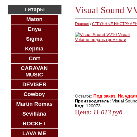
Visual Sound V
Гитары
Maton
Главная
/
СТРУННЫЕ ИНСТРУМЕ
Enya
Sigma
Kepma
Cort
CARAVAN
MUSIC
DEVISER
Cowboy
Под заказ. На удал
Остаток:
Производитель:
Visual Soun
Martin Romas
Код:
120073
Цена:
11 013
руб.
Sevillana
ЗАКАЗАТЬ
ROCKET
КУПИТЬ В 1 КЛИК
LAVA ME
КУПИТЬ В КРЕДИТ