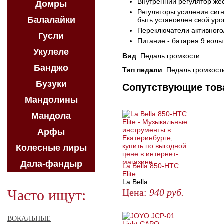
Внутренний регулятор же
Домры
Регуляторы усиления сигн
Балалайки
быть установлен свой уро
Переключатели активного
Гусли
Питание - батарея 9 вольт
Укулеле
Вид
: Педаль громкости
Банджо
Тип педали
: Педаль громкост
Бузуки
Сопутствующие то
Мандолины
Мандола
Арфы
Колесные лиры
Дала-фандыр
La Bella 850-HTC
Elite
La Bella
Цена:
940
руб.
Часто ищут:
ЗАКАЗАТЬ
ВОКАЛЬНЫЕ