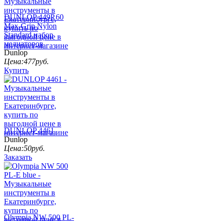
DUNLOP 449Р.60
Max-Grip Nylon
Standard набор
медиаторов
Dunlop
Цена:
477
руб.
Купить
DUNLOP 4461
Dunlop
Цена:
50
руб.
Заказать
Olympia NW 500 PL-