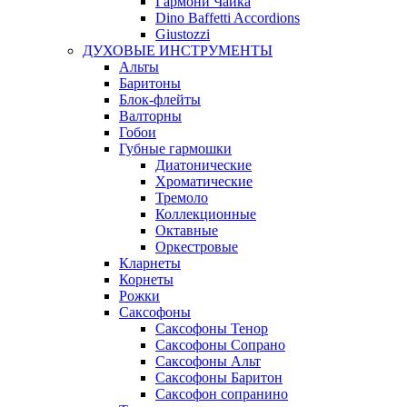
Гармони Чайка
Dino Baffetti Accordions
Giustozzi
ДУХОВЫЕ ИНСТРУМЕНТЫ
Альты
Баритоны
Блок-флейты
Валторны
Гобои
Губные гармошки
Диатонические
Хроматические
Тремоло
Коллекционные
Октавные
Оркестровые
Кларнеты
Корнеты
Рожки
Саксофоны
Саксофоны Тенор
Саксофоны Сопрано
Саксофоны Альт
Саксофоны Баритон
Саксофон сопранино