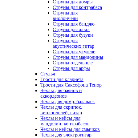
Струны для домры
Струны для контрабаса
Струны для
виолончели
Струны для банджо
Струны для альта
Струны для бузуки
Струны для
акустических гитар
Струны для укулеле
Струны для мандолины
Струны отдельные
Струны для арфы
Стулья
Трости для кларнета
Трости для Саксофона Тенор
Чехлы для баянов и
аккордеонов
Чехлы для домр, балалаек
Чехлы для скрипок,
виолончелей, гитар
Чехлы и кейсы для
мандолин, контрабасов
Чехлы и кейсы для смычков
Чехлы для электрогитар