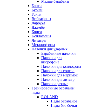
Малые барабаны
Бонги
Бубны
Гонги
Вибрафоны
Дарбука
Джембе
Конги
Ксилофоны
Литавры
Металлофоны
Палочки для ударных
Барабанные палочки
Палочки для
виброфона
Палочки для ксилофона
Палочки для гонгов
Палочки для маримбы
Палочки для литавр
Палочки разные
Тренировочные барабаны,
пэды
ROLAND
Пэды барабанов
Пэды бас-бочки