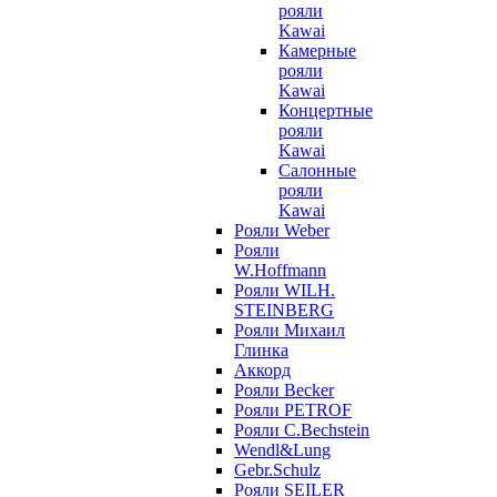
рояли
Kawai
Камерные
рояли
Kawai
Концертные
рояли
Kawai
Салонные
рояли
Kawai
Рояли Weber
Рояли
W.Hoffmann
Рояли WILH.
STEINBERG
Рояли Михаил
Глинка
Аккорд
Рояли Becker
Рояли PETROF
Рояли C.Bechstein
Wendl&Lung
Gebr.Schulz
Рояли SEILER