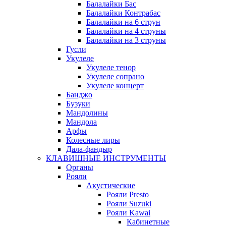
Балалайки Бас
Балалайки Контрабас
Балалайки на 6 струн
Балалайки на 4 струны
Балалайки на 3 струны
Гусли
Укулеле
Укулеле тенор
Укулеле сопрано
Укулеле концерт
Банджо
Бузуки
Мандолины
Мандола
Арфы
Колесные лиры
Дала-фандыр
КЛАВИШНЫЕ ИНСТРУМЕНТЫ
Органы
Рояли
Акустические
Рояли Presto
Рояли Suzuki
Рояли Kawai
Кабинетные