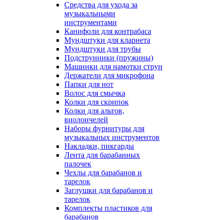
Средства для ухода за
музыкальными
инструментами
Канифоли для контрабаса
Мундштуки для кларнета
Мундштуки для трубы
Подструнники (пружины)
Машинки для намотки струн
Держатели для микрофона
Папки для нот
Волос для смычка
Колки для скрипок
Колки для альтов,
виолончелей
Наборы фурнитуры для
музыкальных инструментов
Накладки, пикгарды
Лента для барабанных
палочек
Чехлы для барабанов и
тарелок
Заглушки для барабанов и
тарелок
Комплекты пластиков для
барабанов