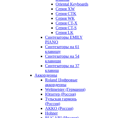
Oriental Keyboards
Cерия XW
Серия CTK
Серия WK
Серия CT-X
Серия CT-S
Серия LK
Синтезаторы EMILY
PIANO
Синтезаторы на 61
клавишу
Синтезаторы на 54
клавиши
Синтезаторы на 37
клавиш
Аккордеоны
Roland Цифровые
аккордеоны
Weltmeister (Германия)
Юпитер (Россия)
Тульская гармонь
(Россия)
АККО (Россия)
Hohner
BUGARI (Италия)