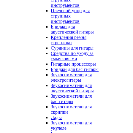
инструментов
Плечевой упор для
струнных
инструментов
Бриджи для
акустической гитары
Крепления ремня,
стреплоки
Сурдины для гитары
Средства по уходу за
смычковыми
Гитарные процессоры
Бриджи для бас-гитары
Звукосниматели для
электрогитары
Звукосниматели для
акустической гитары
Звукосниматели для
бас-гитары
Звукосниматели для
скрипки
Лады
Звукосниматели для
укулеле