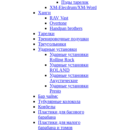
Пэды тарелок
XM-Elecdrum/XM-Word
Ханги
RAV Vast
Overtone
Handpan brothers
Тарелки
Тренировочные подушки
Треугольники
Ударные установки
Ударные установки
Rolling Rock
Ударные установки
ROLAND
Ударные установки
Акустические
Ударные установки
Presto
Бар чаймс
Тубулярные колокола
Ковбелы
Пластики для басового
барабана
Пластики для малого
барабана и томов