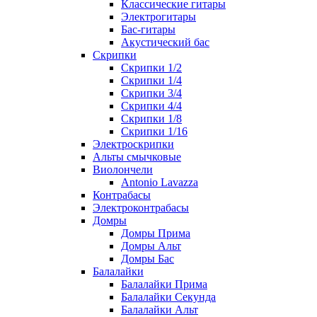
Классические гитары
Электрогитары
Бас-гитары
Акустический бас
Скрипки
Скрипки 1/2
Скрипки 1/4
Скрипки 3/4
Скрипки 4/4
Скрипки 1/8
Скрипки 1/16
Электроскрипки
Альты смычковые
Виолончели
Antonio Lavazza
Контрабасы
Электроконтрабасы
Домры
Домры Прима
Домры Альт
Домры Бас
Балалайки
Балалайки Прима
Балалайки Секунда
Балалайки Альт