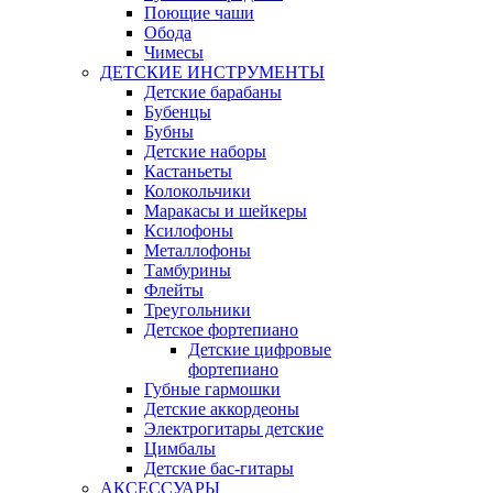
Поющие чаши
Обода
Чимесы
ДЕТСКИЕ ИНСТРУМЕНТЫ
Детские барабаны
Бубенцы
Бубны
Детские наборы
Кастаньеты
Колокольчики
Маракасы и шейкеры
Ксилофоны
Металлофоны
Тамбурины
Флейты
Треугольники
Детское фортепиано
Детские цифровые
фортепиано
Губные гармошки
Детские аккордеоны
Электрогитары детские
Цимбалы
Детские бас-гитары
АКСЕССУАРЫ