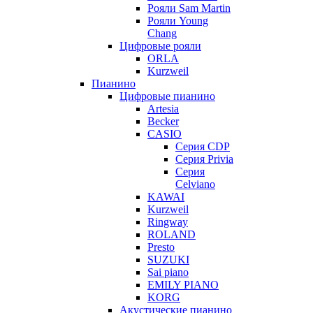
Рояли Sam Martin
Рояли Young
Chang
Цифровые рояли
ORLA
Kurzweil
Пианино
Цифровые пианино
Artesia
Becker
CASIO
Серия CDP
Серия Privia
Серия
Celviano
KAWAI
Kurzweil
Ringway
ROLAND
Presto
SUZUKI
Sai piano
EMILY PIANO
KORG
Акустические пианино