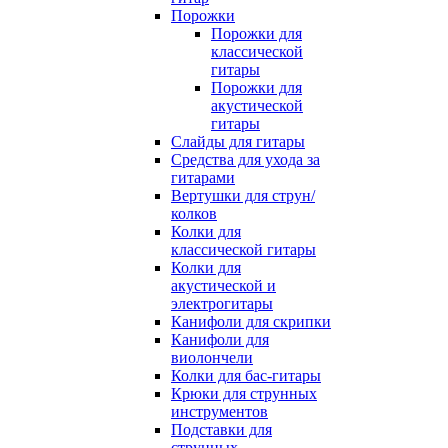
Порожки
Порожки для
классической
гитары
Порожки для
акустической
гитары
Слайды для гитары
Средства для ухода за
гитарами
Вертушки для струн/
колков
Колки для
классической гитары
Колки для
акустической и
электрогитары
Канифоли для скрипки
Канифоли для
виолончели
Колки для бас-гитары
Крюки для струнных
инструментов
Подставки для
струнных