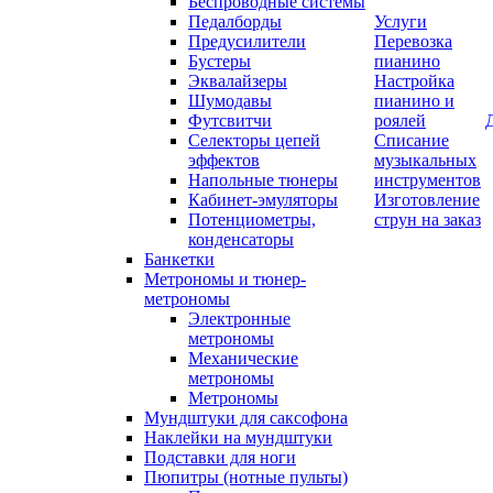
Беспроводные системы
Педалборды
Услуги
Предусилители
Перевозка
Бустеры
пианино
Эквалайзеры
Настройка
Шумодавы
пианино и
Футсвитчи
роялей
Селекторы цепей
Списание
эффектов
музыкальных
Напольные тюнеры
инструментов
Кабинет-эмуляторы
Изготовление
Потенциометры,
струн на заказ
конденсаторы
Банкетки
Метрономы и тюнер-
метрономы
Электронные
метрономы
Механические
метрономы
Метрономы
Мундштуки для саксофона
Наклейки на мундштуки
Подставки для ноги
Пюпитры (нотные пульты)