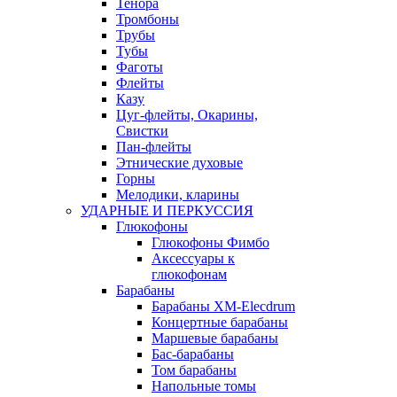
Тенора
Тромбоны
Трубы
Тубы
Фаготы
Флейты
Казу
Цуг-флейты, Окарины,
Свистки
Пан-флейты
Этнические духовые
Горны
Мелодики, кларины
УДАРНЫЕ И ПЕРКУССИЯ
Глюкофоны
Глюкофоны Фимбо
Аксессуары к
глюкофонам
Барабаны
Барабаны XM-Elecdrum
Концертные барабаны
Маршевые барабаны
Бас-барабаны
Том барабаны
Напольные томы