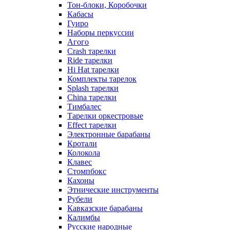
Тон-блоки, Коробочки
Кабасы
Гуиро
Наборы перкуссии
Агого
Crash тарелки
Ride тарелки
Hi Hat тарелки
Комплекты тарелок
Splash тарелки
China тарелки
Тимбалес
Тарелки оркестровые
Effect тарелки
Электронные барабаны
Кротали
Колокола
Клавес
Стомпбокс
Кахоны
Этнические инструменты
Рубели
Кавказские барабаны
Калимбы
Русские народные