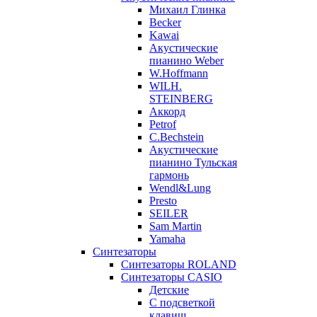
Михаил Глинка
Becker
Kawai
Акустические
пианино Weber
W.Hoffmann
WILH.
STEINBERG
Аккорд
Petrof
C.Bechstein
Акустические
пианино Тульская
гармонь
Wendl&Lung
Presto
SEILER
Sam Martin
Yamaha
Синтезаторы
Синтезаторы ROLAND
Синтезаторы CASIO
Детские
С подсветкой
клавиш