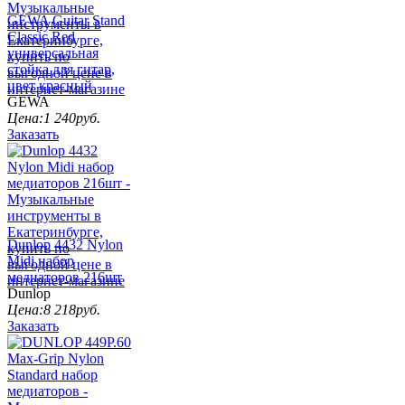
GEWA Guitar Stand
Classic Red
универсальная
стойка для гитар,
цвет красный
GEWA
Цена:
1 240
руб.
Заказать
Dunlop 4432 Nylon
Midi набор
медиаторов 216шт
Dunlop
Цена:
8 218
руб.
Заказать