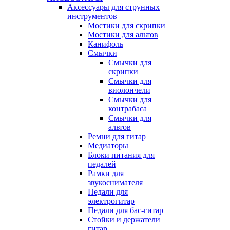
Аксессуары для струнных
инструментов
Мостики для скрипки
Мостики для альтов
Канифоль
Смычки
Смычки для
скрипки
Смычки для
виолончели
Смычки для
контрабаса
Смычки для
альтов
Ремни для гитар
Медиаторы
Блоки питания для
педалей
Рамки для
звукоснимателя
Педали для
электрогитар
Педали для бас-гитар
Стойки и держатели
гитар