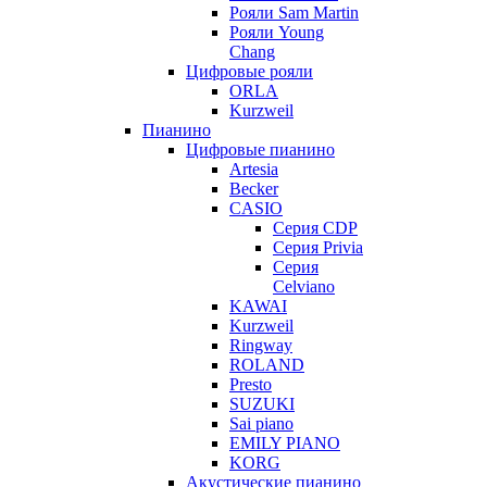
Рояли Sam Martin
Рояли Young
Chang
Цифровые рояли
ORLA
Kurzweil
Пианино
Цифровые пианино
Artesia
Becker
CASIO
Серия CDP
Серия Privia
Серия
Celviano
KAWAI
Kurzweil
Ringway
ROLAND
Presto
SUZUKI
Sai piano
EMILY PIANO
KORG
Акустические пианино