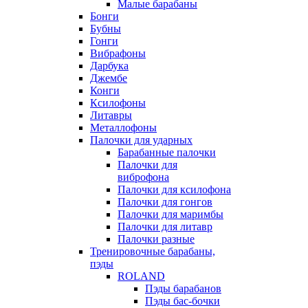
Малые барабаны
Бонги
Бубны
Гонги
Вибрафоны
Дарбука
Джембе
Конги
Ксилофоны
Литавры
Металлофоны
Палочки для ударных
Барабанные палочки
Палочки для
виброфона
Палочки для ксилофона
Палочки для гонгов
Палочки для маримбы
Палочки для литавр
Палочки разные
Тренировочные барабаны,
пэды
ROLAND
Пэды барабанов
Пэды бас-бочки