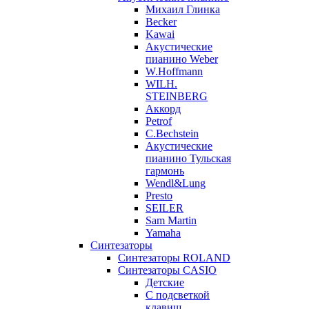
Михаил Глинка
Becker
Kawai
Акустические
пианино Weber
W.Hoffmann
WILH.
STEINBERG
Аккорд
Petrof
C.Bechstein
Акустические
пианино Тульская
гармонь
Wendl&Lung
Presto
SEILER
Sam Martin
Yamaha
Синтезаторы
Синтезаторы ROLAND
Синтезаторы CASIO
Детские
С подсветкой
клавиш