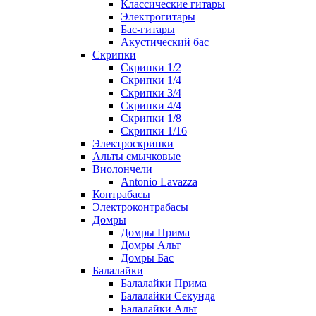
Классические гитары
Электрогитары
Бас-гитары
Акустический бас
Скрипки
Скрипки 1/2
Скрипки 1/4
Скрипки 3/4
Скрипки 4/4
Скрипки 1/8
Скрипки 1/16
Электроскрипки
Альты смычковые
Виолончели
Antonio Lavazza
Контрабасы
Электроконтрабасы
Домры
Домры Прима
Домры Альт
Домры Бас
Балалайки
Балалайки Прима
Балалайки Секунда
Балалайки Альт