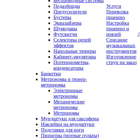
Беспроводные системы
Педалборды
Услуги
Предусилители
Перевозка
Бустеры
пианино
Эквалайзеры
Настройка
Шумодавы
пианино и
Футсвитчи
роялей
Селекторы цепей
Списание
эффектов
музыкальных
Напольные тюнеры
инструментов
Кабинет-эмуляторы
Изготовление
Потенциометры,
струн на заказ
конденсаторы
Банкетки
Метрономы и тюнер-
метрономы
Электронные
метрономы
Механические
метрономы
Метрономы
Мундштуки для саксофона
Наклейки на мундштуки
Подставки для ноги
Пюпитры (нотные пульты)