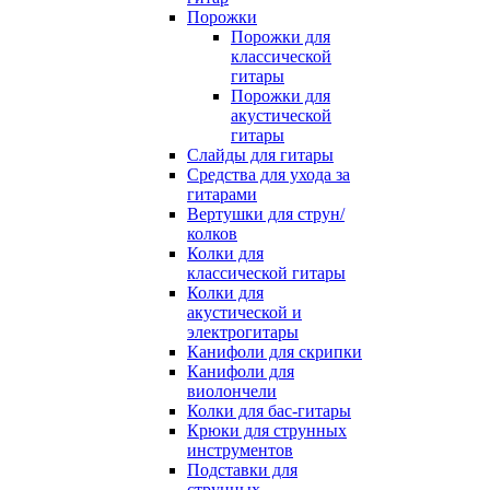
Порожки
Порожки для
классической
гитары
Порожки для
акустической
гитары
Слайды для гитары
Средства для ухода за
гитарами
Вертушки для струн/
колков
Колки для
классической гитары
Колки для
акустической и
электрогитары
Канифоли для скрипки
Канифоли для
виолончели
Колки для бас-гитары
Крюки для струнных
инструментов
Подставки для
струнных