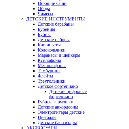
Поющие чаши
Обода
Чимесы
ДЕТСКИЕ ИНСТРУМЕНТЫ
Детские барабаны
Бубенцы
Бубны
Детские наборы
Кастаньеты
Колокольчики
Маракасы и шейкеры
Ксилофоны
Металлофоны
Тамбурины
Флейты
Треугольники
Детское фортепиано
Детские цифровые
фортепиано
Губные гармошки
Детские аккордеоны
Электрогитары детские
Цимбалы
Детские бас-гитары
АКСЕССУАРЫ