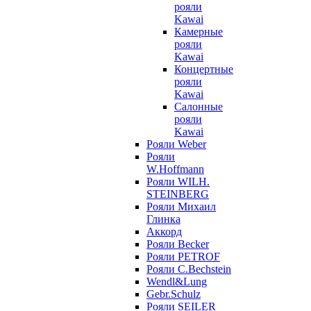
рояли
Kawai
Камерные
рояли
Kawai
Концертные
рояли
Kawai
Салонные
рояли
Kawai
Рояли Weber
Рояли
W.Hoffmann
Рояли WILH.
STEINBERG
Рояли Михаил
Глинка
Аккорд
Рояли Becker
Рояли PETROF
Рояли C.Bechstein
Wendl&Lung
Gebr.Schulz
Рояли SEILER