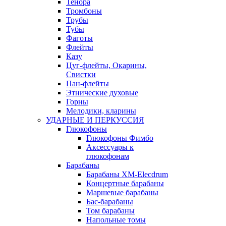
Тенора
Тромбоны
Трубы
Тубы
Фаготы
Флейты
Казу
Цуг-флейты, Окарины,
Свистки
Пан-флейты
Этнические духовые
Горны
Мелодики, кларины
УДАРНЫЕ И ПЕРКУССИЯ
Глюкофоны
Глюкофоны Фимбо
Аксессуары к
глюкофонам
Барабаны
Барабаны XM-Elecdrum
Концертные барабаны
Маршевые барабаны
Бас-барабаны
Том барабаны
Напольные томы