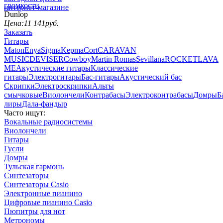
громкости
Dunlop
Цена:
11 141
руб.
Заказать
Гитары
Maton
Enya
Sigma
Kepma
Cort
CARAVAN
MUSIC
DEVISER
Cowboy
Martin Romas
Sevillana
ROCKET
LAVA
ME
Акустические гитары
Классические
гитары
Электрогитары
Бас-гитары
Акустический бас
Скрипки
Электроскрипки
Альты
смычковые
Виолончели
Контрабасы
Электроконтрабасы
Домры
Б
лиры
Дала-фандыр
Часто ищут:
Вокальные радиосистемы
Виолончели
Гитары
Гусли
Домры
Тульская гармонь
Синтезаторы
Синтезаторы Casio
Электронные пианино
Цифровые пианино Casio
Пюпитры для нот
Метрономы