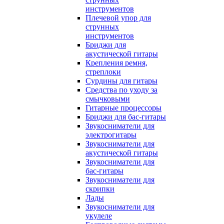
инструментов
Плечевой упор для
струнных
инструментов
Бриджи для
акустической гитары
Крепления ремня,
стреплоки
Сурдины для гитары
Средства по уходу за
смычковыми
Гитарные процессоры
Бриджи для бас-гитары
Звукосниматели для
электрогитары
Звукосниматели для
акустической гитары
Звукосниматели для
бас-гитары
Звукосниматели для
скрипки
Лады
Звукосниматели для
укулеле