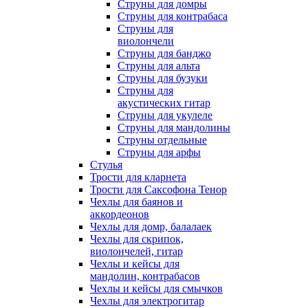
Струны для домры
Струны для контрабаса
Струны для
виолончели
Струны для банджо
Струны для альта
Струны для бузуки
Струны для
акустических гитар
Струны для укулеле
Струны для мандолины
Струны отдельные
Струны для арфы
Стулья
Трости для кларнета
Трости для Саксофона Тенор
Чехлы для баянов и
аккордеонов
Чехлы для домр, балалаек
Чехлы для скрипок,
виолончелей, гитар
Чехлы и кейсы для
мандолин, контрабасов
Чехлы и кейсы для смычков
Чехлы для электрогитар