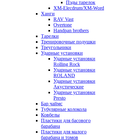
Пэды тарелок
XM-Elecdrum/XM-Word
Ханги
RAV Vast
Overtone
Handpan brothers
Тарелки
Тренировочные подушки
Треугольники
Ударные установки
Ударные установки
Rolling Rock
Ударные установки
ROLAND
Ударные установки
Акустические
Ударные установки
Presto
Бар чаймс
Тубулярные колокола
Ковбелы
Пластики для басового
барабана
Пластики для малого
барабана и томов