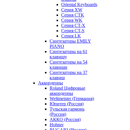
Oriental Keyboards
Cерия XW
Серия CTK
Серия WK
Серия CT-X
Серия CT-S
Серия LK
Синтезаторы EMILY
PIANO
Синтезаторы на 61
клавишу
Синтезаторы на 54
клавиши
Синтезаторы на 37
клавиш
Аккордеоны
Roland Цифровые
аккордеоны
Weltmeister (Германия)
Юпитер (Россия)
Тульская гармонь
(Россия)
АККО (Россия)
Hohner
BUGARI (Италия)