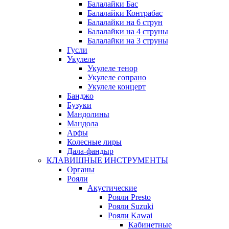
Балалайки Бас
Балалайки Контрабас
Балалайки на 6 струн
Балалайки на 4 струны
Балалайки на 3 струны
Гусли
Укулеле
Укулеле тенор
Укулеле сопрано
Укулеле концерт
Банджо
Бузуки
Мандолины
Мандола
Арфы
Колесные лиры
Дала-фандыр
КЛАВИШНЫЕ ИНСТРУМЕНТЫ
Органы
Рояли
Акустические
Рояли Presto
Рояли Suzuki
Рояли Kawai
Кабинетные