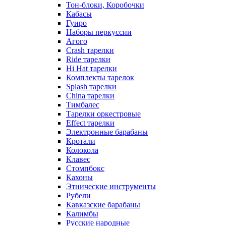
Тон-блоки, Коробочки
Кабасы
Гуиро
Наборы перкуссии
Агого
Crash тарелки
Ride тарелки
Hi Hat тарелки
Комплекты тарелок
Splash тарелки
China тарелки
Тимбалес
Тарелки оркестровые
Effect тарелки
Электронные барабаны
Кротали
Колокола
Клавес
Стомпбокс
Кахоны
Этнические инструменты
Рубели
Кавказские барабаны
Калимбы
Русские народные