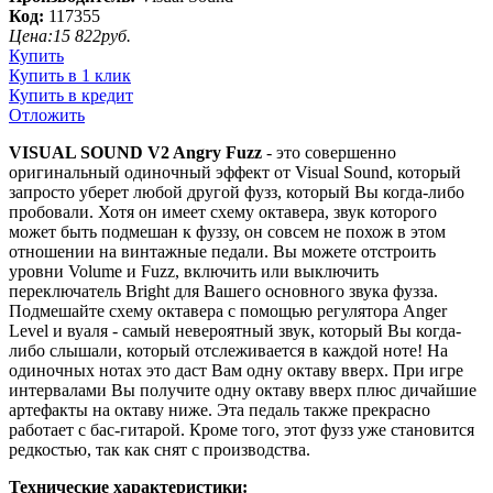
Код:
117355
Цена:
15 822
руб.
Купить
Купить в 1 клик
Купить в кредит
Отложить
VISUAL SOUND V2 Angry Fuzz
- это совершенно
оригинальный одиночный эффект от Visual Sound, который
запросто уберет любой другой фузз, который Вы когда-либо
пробовали. Хотя он имеет схему октавера, звук которого
может быть подмешан к фуззу, он совсем не похож в этом
отношении на винтажные педали. Вы можете отстроить
уровни Volume и Fuzz, включить или выключить
переключатель Bright для Вашего основного звука фузза.
Подмешайте схему октавера с помощью регулятора Anger
Level и вуаля - самый невероятный звук, который Вы когда-
либо слышали, который отслеживается в каждой ноте! На
одиночных нотах это даст Вам одну октаву вверх. При игре
интервалами Вы получите одну октаву вверх плюс дичайшие
артефакты на октаву ниже. Эта педаль также прекрасно
работает с бас-гитарой. Кроме того, этот фузз уже становится
редкостью, так как снят с производства.
Технические характеристики: