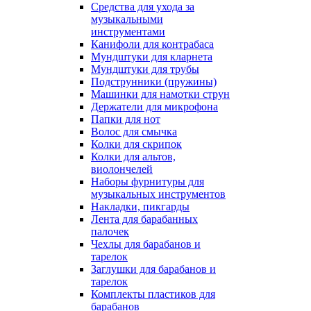
Средства для ухода за
музыкальными
инструментами
Канифоли для контрабаса
Мундштуки для кларнета
Мундштуки для трубы
Подструнники (пружины)
Машинки для намотки струн
Держатели для микрофона
Папки для нот
Волос для смычка
Колки для скрипок
Колки для альтов,
виолончелей
Наборы фурнитуры для
музыкальных инструментов
Накладки, пикгарды
Лента для барабанных
палочек
Чехлы для барабанов и
тарелок
Заглушки для барабанов и
тарелок
Комплекты пластиков для
барабанов