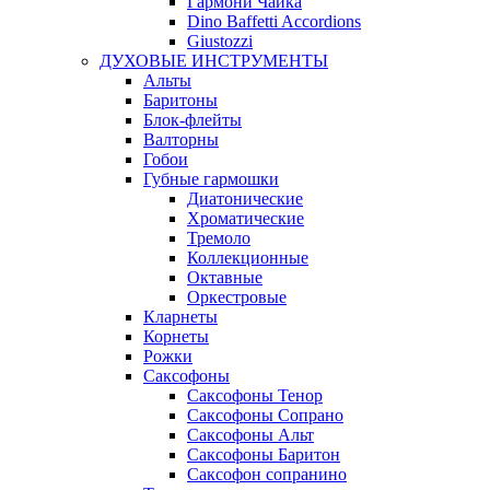
Гармони Чайка
Dino Baffetti Accordions
Giustozzi
ДУХОВЫЕ ИНСТРУМЕНТЫ
Альты
Баритоны
Блок-флейты
Валторны
Гобои
Губные гармошки
Диатонические
Хроматические
Тремоло
Коллекционные
Октавные
Оркестровые
Кларнеты
Корнеты
Рожки
Саксофоны
Саксофоны Тенор
Саксофоны Сопрано
Саксофоны Альт
Саксофоны Баритон
Саксофон сопранино