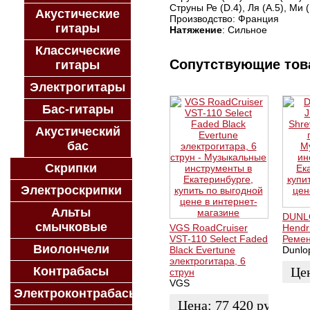
Струны Ре (D.4), Ля (A.5), Ми 
Акустические
Производство: Франция
гитары
Натяжение
: Сильное
Классические
Сопутствующие то
гитары
Электрогитары
Бас-гитары
Акустический
бас
Скрипки
Электроскрипки
Альты
DUNLO
смычковые
VGS RoadCruiser
Hendr
VST-110 Select Faded
Ремен
Виолончели
Black Evertune
Dunlo
электрогитара, 6
Контрабасы
Це
струн
VGS
Электроконтрабасы
ЗАК
Цена:
77 420
руб.