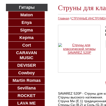
Струны для кл
Гитары
Maton
Главная
/
СТРУННЫЕ ИНСТРУМЕ
Enya
Sigma
Kepma
Cort
CARAVAN
MUSIC
DEVISER
Cowboy
Martin Romas
Sevillana
SAVAREZ 520P - Струны для к
ROCKET
Струны высокого натяжения.
Струна Ми (E.1) традиционна
LAVA ME
Струны Си (B.2) и Соль (G.3) 