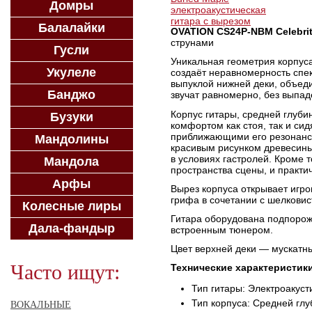
Домры
Балалайки
OVATION CS24P-NBM Celebrit
струнами
Гусли
Уникальная геометрия корпус
Укулеле
создаёт неравномерность спе
выпуклой нижней деки, объеди
Банджо
звучат равномерно, без выпад
Корпус гитары, средней глубин
Бузуки
комфортом как стоя, так и си
приближающими его резонанс к
Мандолины
красивым рисунком древесины,
в условиях гастролей. Кроме 
Мандола
пространства сцены, и практи
Арфы
Вырез корпуса открывает игро
грифа в сочетании с шелковис
Колесные лиры
Гитара оборудована подпорож
Дала-фандыр
встроенным тюнером.
Цвет верхней деки — мускатн
Часто ищут:
Технические характеристик
Тип гитары: Электроакуст
Тип корпуса: Средней гл
ВОКАЛЬНЫЕ