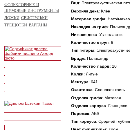
Вид
: Электроакустическая ги
ФОЛЬКЛОРНЫЕ И
ШУМОВЫЕ ИНСТРУМЕНТЫ
Верхняя дека
: Клён
ЛОЖКИ
СВИСТУЛЬКИ
Материал грифа
: Нато/махаг
ТРЕЩОТКИ
ВАРГАНЫ
Накладка на гриф
: Палисанд
Нижняя дека
: Углепластик
Количество струн
: 6
Тип гитары
: Электроакустиче
Бридж
: Палисандр
Количество ладов
: 20
Колки
: Литые
Мензура
: 641
Окантовка
: Слоновая кость
Отделка грифа
: Матовая
Отделка корпуса
: Глянцевая
Порожек
: ABS
Тип корпуса
: Средней глубин
Цвет фурнитуры
: Хром