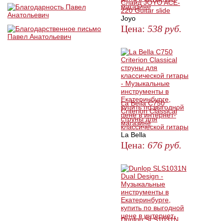
Слайд JOYO ACE-
220 Guitar slide
Joyo
Цена:
538
руб.
ЗАКАЗАТЬ
La Bella C750
Criterion Classical
струны для
классической гитары
La Bella
Цена:
676
руб.
ЗАКАЗАТЬ
Dunlop SLS1031N