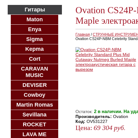
Ovation CS24P-
Гитары
Maple электроа
Maton
Enya
Главная
/
СТРУННЫЕ ИНСТРУМЕ
Sigma
Ovation CS24P-NBM Celebrity Stand
Kepma
Cort
CARAVAN
MUSIC
DEVISER
Cowboy
Martin Romas
2 в наличии. На уд
Остаток:
Sevillana
Производитель:
Ovation
Код:
OV531227
ROCKET
Цена:
69 304
руб.
LAVA ME
КУПИТЬ