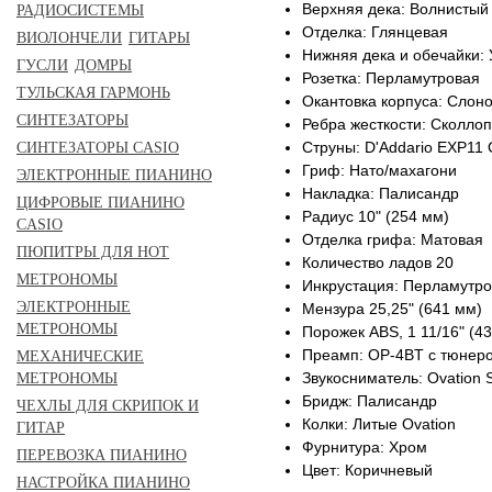
Верхняя дека: Волнистый
РАДИОСИСТЕМЫ
Отделка: Глянцевая
ВИОЛОНЧЕЛИ
ГИТАРЫ
Нижняя дека и обечайки: 
ГУСЛИ
ДОМРЫ
Розетка: Перламутровая
ТУЛЬСКАЯ ГАРМОНЬ
Окантовка корпуса: Слоно
СИНТЕЗАТОРЫ
Ребра жесткости: Сколло
Струны: D'Addario EXP11 C
СИНТЕЗАТОРЫ CASIO
Гриф: Нато/махагони
ЭЛЕКТРОННЫЕ ПИАНИНО
Накладка: Палисандр
ЦИФРОВЫЕ ПИАНИНО
Радиус 10" (254 мм)
CASIO
Отделка грифа: Матовая
ПЮПИТРЫ ДЛЯ НОТ
Количество ладов 20
МЕТРОНОМЫ
Инкрустация: Перламутро
ЭЛЕКТРОННЫЕ
Мензура 25,25" (641 мм)
МЕТРОНОМЫ
Порожек ABS, 1 11/16" (4
Преамп: OP-4BT с тюнеро
МЕХАНИЧЕСКИЕ
Звукосниматель: Ovation S
МЕТРОНОМЫ
Бридж: Палисандр
ЧЕХЛЫ ДЛЯ СКРИПОК И
Колки: Литые Ovation
ГИТАР
Фурнитура: Хром
ПЕРЕВОЗКА ПИАНИНО
Цвет: Коричневый
НАСТРОЙКА ПИАНИНО