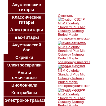
Акустические
КУПИТЬ В 1 КЛИК
гитары
КУПИТЬ В КРЕДИТ
Отложить
Классические
гитары
Электрогитары
Бас-гитары
Акустический
бас
Скрипки
Электроскрипки
Альты
смычковые
Виолончели
Контрабасы
Электроконтрабасы