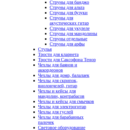
Струны для банджо
Струны для альта
Струны для бузуки
Струны для
акустических гитар
Струны для укулеле
Струны для мандолины
Струны отдельные
Струны для арфы
Стулья
Трости для кларнета
Трости для Саксофона Тенор
Чехлы для баянов и
аккордеонов
Чехлы для домр, балалаек
Чехлы для скрипок,
виолончелей, гитар
Чехлы и кейсы для
мандолин, контрабасов
Чехлы и кейсы для смычков
Чехлы для электрогитар
Чехлы для гуслей
Чехлы для барабанных
палочек
Световое оборудование