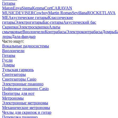
Гитары
Maton
Enya
Sigma
Kepma
Cort
CARAVAN
MUSIC
DEVISER
Cowboy
Martin Romas
Sevillana
ROCKET
LAVA
ME
Акустические гитары
Классические
гитары
Электрогитары
Бас-гитары
Акустический бас
Скрипки
Электроскрипки
Альты
смычковые
Виолончели
Контрабасы
Электроконтрабасы
Домры
Б
лиры
Дала-фандыр
Часто ищут:
Вокальные радиосистемы
Виолончели
Гитары
Гусли
Домры
Тульская гармонь
Синтезаторы
Синтезаторы Casio
Электронные пианино
Цифровые пианино Casio
Пюпитры для нот
Метрономы
Электронные метрономы
Механические метрономы
Чехлы для скрипок и гитар
Перевозка пианино