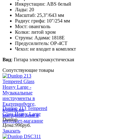
Инкрустации: ABS белый
Лады: 20
Масштаб: 25,3"/643 мм
Радиус грифа: 10"/254 мм
Мост: овангколь
Колки: литой хром
Струны: Адамас 1818Е
Предусилитель: OP-4CT
Чехол: не входит в комплект
Вид
: Гитара электроакустическая
Сопутствующие товары
Dunlop 213 Tempered
Glass Heavy Large
Dunlop
Цена:
996
руб.
Заказать