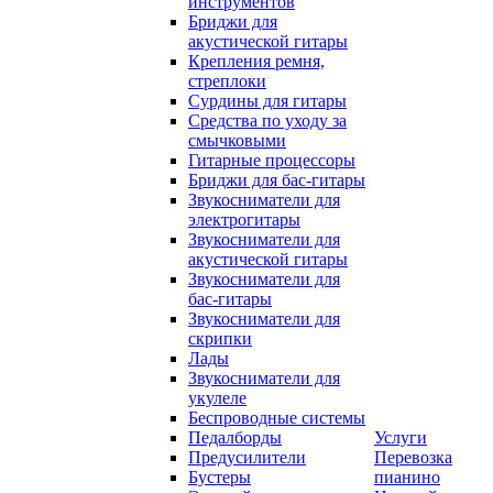
инструментов
Бриджи для
акустической гитары
Крепления ремня,
стреплоки
Сурдины для гитары
Средства по уходу за
смычковыми
Гитарные процессоры
Бриджи для бас-гитары
Звукосниматели для
электрогитары
Звукосниматели для
акустической гитары
Звукосниматели для
бас-гитары
Звукосниматели для
скрипки
Лады
Звукосниматели для
укулеле
Беспроводные системы
Педалборды
Услуги
Предусилители
Перевозка
Бустеры
пианино