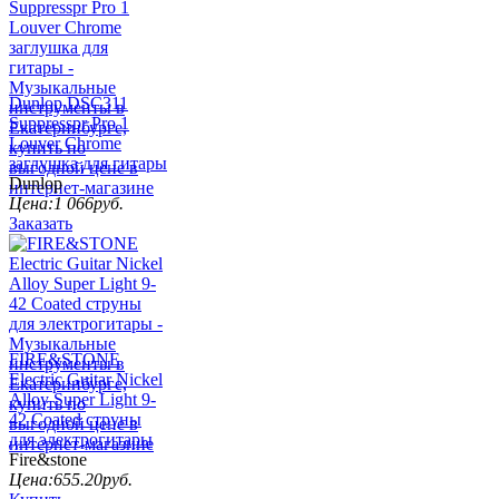
Dunlop DSC311
Suppresspr Pro 1
Louver Chrome
заглушка для гитары
Dunlop
Цена:
1 066
руб.
Заказать
FIRE&STONE
Electric Guitar Nickel
Alloy Super Light 9-
42 Coated струны
для электрогитары
Fire&stone
Цена:
655.20
руб.