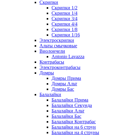
Скрипки
Скрипки 1/2
Скрипки 1/4
Скрипки 3/4
Скрипки 4/4
Скрипки 1/8
Скрипки 1/16
Электроскрипки
Альты смычковые
Виолончели
Antonio Lavazza
Контрабасы
Электроконтрабасы
Домры
Домры Прима
Домры Альт
Домры Бас
Балалайки
Балалайки Прима
Балалайки Секунда
Балалайки Альт
Балалайки Бас
Балалайки Контрабас
Балалайки на 6 струн
Балалайки на 4 струны