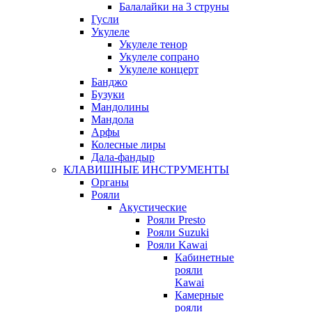
Балалайки на 3 струны
Гусли
Укулеле
Укулеле тенор
Укулеле сопрано
Укулеле концерт
Банджо
Бузуки
Мандолины
Мандола
Арфы
Колесные лиры
Дала-фандыр
КЛАВИШНЫЕ ИНСТРУМЕНТЫ
Органы
Рояли
Акустические
Рояли Presto
Рояли Suzuki
Рояли Kawai
Кабинетные
рояли
Kawai
Камерные
рояли