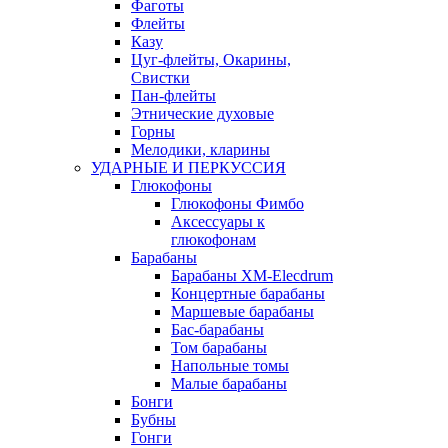
Фаготы
Флейты
Казу
Цуг-флейты, Окарины,
Свистки
Пан-флейты
Этнические духовые
Горны
Мелодики, кларины
УДАРНЫЕ И ПЕРКУССИЯ
Глюкофоны
Глюкофоны Фимбо
Аксессуары к
глюкофонам
Барабаны
Барабаны XM-Elecdrum
Концертные барабаны
Маршевые барабаны
Бас-барабаны
Том барабаны
Напольные томы
Малые барабаны
Бонги
Бубны
Гонги