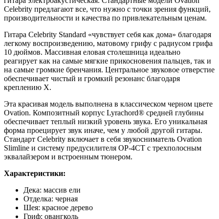
гитара электроакустическая. Стандартные модели Ovation
Celebrity предлагают все, что нужно с точки зрения функций,
производительности и качества по привлекательным ценам.
Гитара Celebrity Standard «чувствует себя как дома» благодаря
легкому воспроизведению, матовому грифу с радиусом грифа
10 дюймов. Массивная еловая столешница идеально
реагирует как на самые мягкие прикосновения пальцев, так и
на самые громкие бренчания. Центральное звуковое отверстие
обеспечивает чистый и громкий резонанс благодаря
креплению X.
Эта красивая модель выполнена в классическом черном цвете
Ovation. Композитный корпус Lyrachord® средней глубины
обеспечивает теплый низкий уровень звука. Его уникальная
форма проецирует звук иначе, чем у любой другой гитары.
Стандарт Celebrity включает в себя звукосниматель Ovation
Slimline и систему предусилителя OP-4CT с трехполосным
эквалайзером и встроенным тюнером.
Характеристики:
Дека: массив ели
Отделка: черная
Шея: красное дерево
Гриф: овангколь