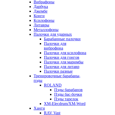
Вибрафоны
Дарбука
Джембе
Конги
Ксилофоны
Литавры
Металлофоны
Палочки для ударных
Барабанные палочки
Палочки для
виброфона
Палочки для ксилофона
Палочки для гонгов
Палочки для маримбы
Палочки для литавр
Палочки разные
Тренировочные барабаны,
пэды
ROLAND
Пэды барабанов
Пэды бас-бочки
Пэды тарелок
XM-Elecdrum/XM-Word
Ханги
RAV Vast