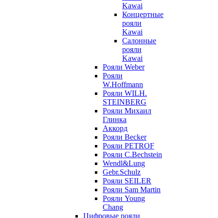
Kawai
Концертные
рояли
Kawai
Салонные
рояли
Kawai
Рояли Weber
Рояли
W.Hoffmann
Рояли WILH.
STEINBERG
Рояли Михаил
Глинка
Аккорд
Рояли Becker
Рояли PETROF
Рояли C.Bechstein
Wendl&Lung
Gebr.Schulz
Рояли SEILER
Рояли Sam Martin
Рояли Young
Chang
Цифровые рояли