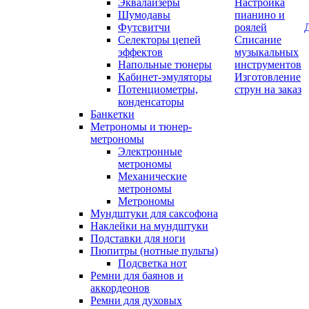
Эквалайзеры
Настройка
Шумодавы
пианино и
Футсвитчи
роялей
Селекторы цепей
Списание
эффектов
музыкальных
Напольные тюнеры
инструментов
Кабинет-эмуляторы
Изготовление
Потенциометры,
струн на заказ
конденсаторы
Банкетки
Метрономы и тюнер-
метрономы
Электронные
метрономы
Механические
метрономы
Метрономы
Мундштуки для саксофона
Наклейки на мундштуки
Подставки для ноги
Пюпитры (нотные пульты)
Подсветка нот
Ремни для баянов и
аккордеонов
Ремни для духовых