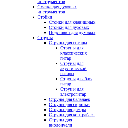
инструментов
Смазка для духовых
инструментов
Стойки
Стойки для клавишных
Стойки для духовых
Подставки для духовых
Струны
Струны для гитары
Струны для
классических
гитар
Струны для
акустической
гитары
Струны для бас-
гитар
Струны для
электрогитар
Струны для балалаек
Струны для скрипки
Струны для домры
Струны для контрабаса
Струны для
виолончели