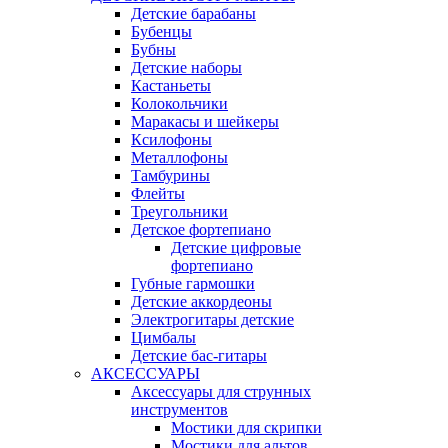
Детские барабаны
Бубенцы
Бубны
Детские наборы
Кастаньеты
Колокольчики
Маракасы и шейкеры
Ксилофоны
Металлофоны
Тамбурины
Флейты
Треугольники
Детское фортепиано
Детские цифровые
фортепиано
Губные гармошки
Детские аккордеоны
Электрогитары детские
Цимбалы
Детские бас-гитары
АКСЕССУАРЫ
Аксессуары для струнных
инструментов
Мостики для скрипки
Мостики для альтов