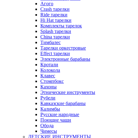
Агого
Crash тарелки
Ride тарелки
Hi Hat тарелки
Комплекты тарелок
Splash тарелки
China тарелки
Тимбалес
Тарелки оркестровые
Effect тарелки
Электронные барабаны
Кротали
Колокола
Клавес
Стомпбокс
Кахоны
Этнические инструменты
Рубели
Кавказские барабаны
Калимбы
Русские народные
Поющие чаши
Обода
Чимесы
ДЕТСКИЕ ИНСТРУМЕНТЫ