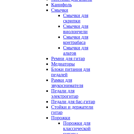
Канифоль
Смычки
Смычки для
скрипки
Смычки для
виолончели
Смычки для
контрабаса
Смычки для
альтов
Ремни для гитар
Медиаторы
Блоки питания для
педалей
Рамки для
звукоснимателя
Педали для
электрогитар
Педали для бас-гитар
Стойки и держатели
гитар
Порожки
Порожки для
классической
гитары