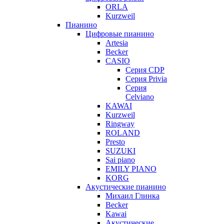
ORLA
Kurzweil
Пианино
Цифровые пианино
Artesia
Becker
CASIO
Серия CDP
Серия Privia
Серия
Celviano
KAWAI
Kurzweil
Ringway
ROLAND
Presto
SUZUKI
Sai piano
EMILY PIANO
KORG
Акустические пианино
Михаил Глинка
Becker
Kawai
Акустические