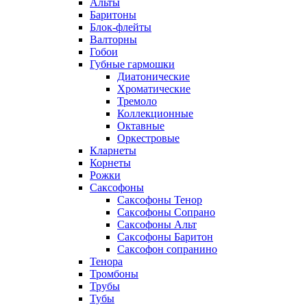
Альты
Баритоны
Блок-флейты
Валторны
Гобои
Губные гармошки
Диатонические
Хроматические
Тремоло
Коллекционные
Октавные
Оркестровые
Кларнеты
Корнеты
Рожки
Саксофоны
Саксофоны Тенор
Саксофоны Сопрано
Саксофоны Альт
Саксофоны Баритон
Саксофон сопранино
Тенора
Тромбоны
Трубы
Тубы