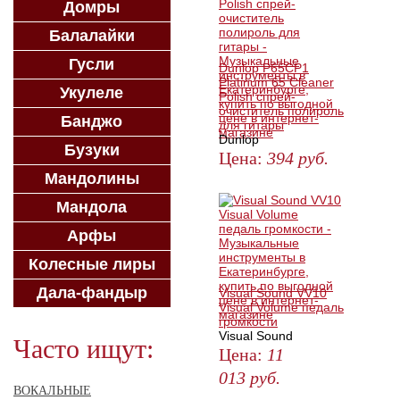
Домры
Балалайки
Гусли
Dunlop P65CP1
Platinum 65 Cleaner
Укулеле
Polish спрей-
очиститель полироль
Банджо
для гитары
Dunlop
Бузуки
Цена:
394
руб.
Мандолины
ЗАКАЗАТЬ
Мандола
Арфы
Колесные лиры
Дала-фандыр
Visual Sound VV10
Visual Volume педаль
громкости
Visual Sound
Часто ищут:
Цена:
11
013
руб.
ВОКАЛЬНЫЕ