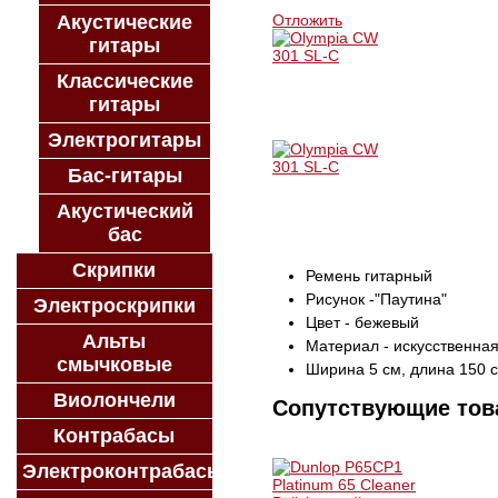
Акустические
Отложить
гитары
Классические
гитары
Электрогитары
Бас-гитары
Акустический
бас
Скрипки
Ремень гитарный
Рисунок -"Паутина"
Электроскрипки
Цвет - бежевый
Альты
Материал - искусственна
смычковые
Ширина 5 см, длина 150 с
Виолончели
Сопутствующие то
Контрабасы
Электроконтрабасы