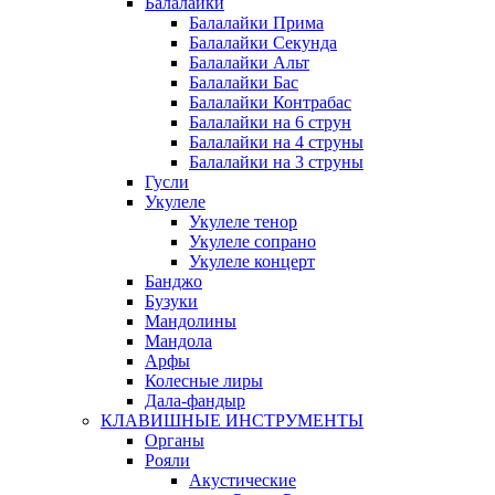
Балалайки
Балалайки Прима
Балалайки Секунда
Балалайки Альт
Балалайки Бас
Балалайки Контрабас
Балалайки на 6 струн
Балалайки на 4 струны
Балалайки на 3 струны
Гусли
Укулеле
Укулеле тенор
Укулеле сопрано
Укулеле концерт
Банджо
Бузуки
Мандолины
Мандола
Арфы
Колесные лиры
Дала-фандыр
КЛАВИШНЫЕ ИНСТРУМЕНТЫ
Органы
Рояли
Акустические