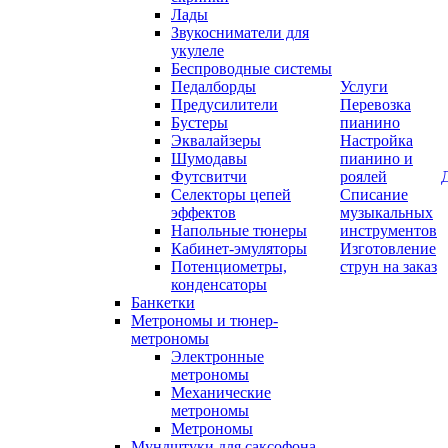
Лады
Звукосниматели для
укулеле
Беспроводные системы
Педалборды
Услуги
Предусилители
Перевозка
Бустеры
пианино
Эквалайзеры
Настройка
Шумодавы
пианино и
Футсвитчи
роялей
Селекторы цепей
Списание
эффектов
музыкальных
Напольные тюнеры
инструментов
Кабинет-эмуляторы
Изготовление
Потенциометры,
струн на заказ
конденсаторы
Банкетки
Метрономы и тюнер-
метрономы
Электронные
метрономы
Механические
метрономы
Метрономы
Мундштуки для саксофона