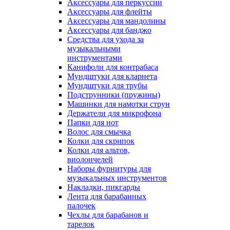
Аксессуары для перкуссии
Аксессуары для флейты
Аксессуары для мандолины
Аксессуары для банджо
Средства для ухода за
музыкальными
инструментами
Канифоли для контрабаса
Мундштуки для кларнета
Мундштуки для трубы
Подструнники (пружины)
Машинки для намотки струн
Держатели для микрофона
Папки для нот
Волос для смычка
Колки для скрипок
Колки для альтов,
виолончелей
Наборы фурнитуры для
музыкальных инструментов
Накладки, пикгарды
Лента для барабанных
палочек
Чехлы для барабанов и
тарелок