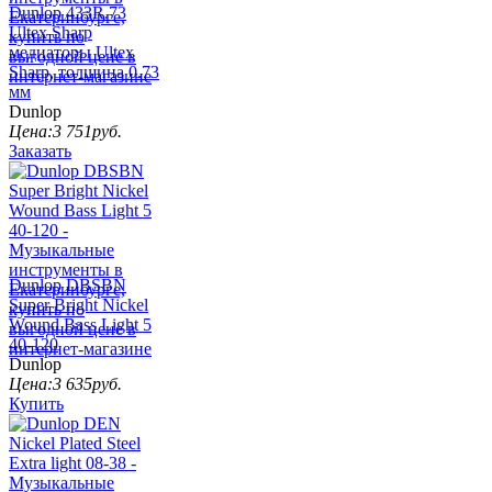
Dunlop 433R.73
Ultex Sharp
медиаторы Ultex
Sharp, толщина 0.73
мм
Dunlop
Цена:
3 751
руб.
Заказать
Dunlop DBSBN
Super Bright Nickel
Wound Bass Light 5
40-120
Dunlop
Цена:
3 635
руб.
Купить