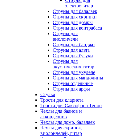
Струны для
электрогитар
Струны для балалаек
Струны для скрипки
Струны для домры
Струны для контрабаса
Струны для
виолончели
Струны для банджо
Струны для альта
Струны для бузуки
Струны для
акустических гитар
Струны для укулеле
Струны для мандолины
Струны отдельные
Струны для арфы
Стулья
Трости для кларнета
Трости для Саксофона Тенор
Чехлы для баянов и
аккордеонов
Чехлы для домр, балалаек
Чехлы для скрипок,
виолончелей, гитар