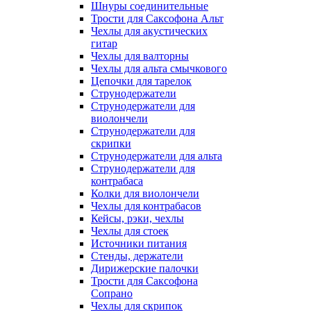
Шнуры соединительные
Трости для Саксофона Альт
Чехлы для акустических
гитар
Чехлы для валторны
Чехлы для альта смычкового
Цепочки для тарелок
Струнодержатели
Струнодержатели для
виолончели
Струнодержатели для
скрипки
Струнодержатели для альта
Струнодержатели для
контрабаса
Колки для виолончели
Чехлы для контрабасов
Кейсы, рэки, чехлы
Чехлы для стоек
Источники питания
Стенды, держатели
Дирижерские палочки
Трости для Саксофона
Сопрано
Чехлы для скрипок