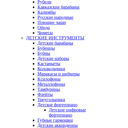
Рубели
Кавказские барабаны
Калимбы
Русские народные
Поющие чаши
Обода
Чимесы
ДЕТСКИЕ ИНСТРУМЕНТЫ
Детские барабаны
Бубенцы
Бубны
Детские наборы
Кастаньеты
Колокольчики
Маракасы и шейкеры
Ксилофоны
Металлофоны
Тамбурины
Флейты
Треугольники
Детское фортепиано
Детские цифровые
фортепиано
Губные гармошки
Детские аккордеоны