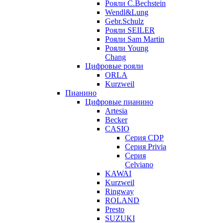
Рояли C.Bechstein
Wendl&Lung
Gebr.Schulz
Рояли SEILER
Рояли Sam Martin
Рояли Young
Chang
Цифровые рояли
ORLA
Kurzweil
Пианино
Цифровые пианино
Artesia
Becker
CASIO
Серия CDP
Серия Privia
Серия
Celviano
KAWAI
Kurzweil
Ringway
ROLAND
Presto
SUZUKI