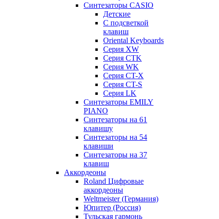
Синтезаторы CASIO
Детские
С подсветкой
клавиш
Oriental Keyboards
Cерия XW
Серия CTK
Серия WK
Серия CT-X
Серия CT-S
Серия LK
Синтезаторы EMILY
PIANO
Синтезаторы на 61
клавишу
Синтезаторы на 54
клавиши
Синтезаторы на 37
клавиш
Аккордеоны
Roland Цифровые
аккордеоны
Weltmeister (Германия)
Юпитер (Россия)
Тульская гармонь