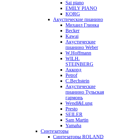
Sai piano
EMILY PIANO
KORG
Акустические пианино
Михаил Глинка
Becker
Kawai
Акустические
пианино Weber
W.Hoffmann
WILH.
STEINBERG
Аккорд
Petrof
C.Bechstein
Акустические
пианино Тульская
гармонь
Wendl&Lung
Presto
SEILER
Sam Martin
Yamaha
Синтезаторы
Синтезаторы ROLAND