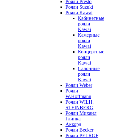
Рояли Presto
Рояли Suzuki
Рояли Kawai
Кабинетные
рояли
Kawai
Камерные
рояли
Kawai
Концертные
рояли
Kawai
Салонные
рояли
Kawai
Рояли Weber
Рояли
W.Hoffmann
Рояли WILH.
STEINBERG
Рояли Михаил
Глинка
Аккорд
Рояли Becker
Рояли PETROF