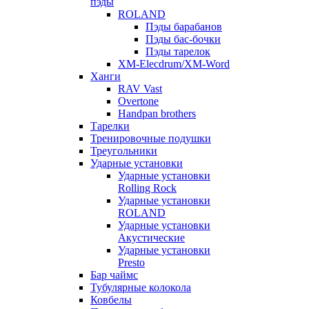
пэды
ROLAND
Пэды барабанов
Пэды бас-бочки
Пэды тарелок
XM-Elecdrum/XM-Word
Ханги
RAV Vast
Overtone
Handpan brothers
Тарелки
Тренировочные подушки
Треугольники
Ударные установки
Ударные установки
Rolling Rock
Ударные установки
ROLAND
Ударные установки
Акустические
Ударные установки
Presto
Бар чаймс
Тубулярные колокола
Ковбелы