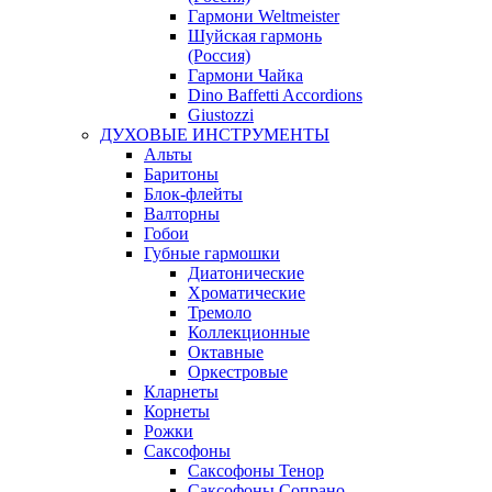
Гармони Weltmeister
Шуйская гармонь
(Россия)
Гармони Чайка
Dino Baffetti Accordions
Giustozzi
ДУХОВЫЕ ИНСТРУМЕНТЫ
Альты
Баритоны
Блок-флейты
Валторны
Гобои
Губные гармошки
Диатонические
Хроматические
Тремоло
Коллекционные
Октавные
Оркестровые
Кларнеты
Корнеты
Рожки
Саксофоны
Саксофоны Тенор
Саксофоны Сопрано