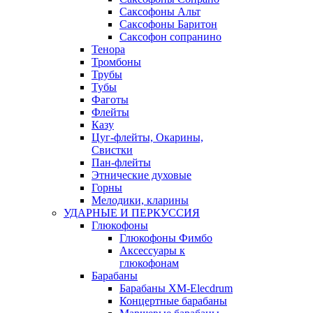
Саксофоны Альт
Саксофоны Баритон
Саксофон сопранино
Тенора
Тромбоны
Трубы
Тубы
Фаготы
Флейты
Казу
Цуг-флейты, Окарины,
Свистки
Пан-флейты
Этнические духовые
Горны
Мелодики, кларины
УДАРНЫЕ И ПЕРКУССИЯ
Глюкофоны
Глюкофоны Фимбо
Аксессуары к
глюкофонам
Барабаны
Барабаны XM-Elecdrum
Концертные барабаны