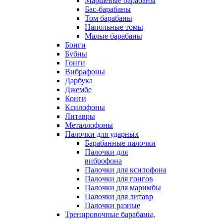
Маршевые барабаны
Бас-барабаны
Том барабаны
Напольные томы
Малые барабаны
Бонги
Бубны
Гонги
Вибрафоны
Дарбука
Джембе
Конги
Ксилофоны
Литавры
Металлофоны
Палочки для ударных
Барабанные палочки
Палочки для
виброфона
Палочки для ксилофона
Палочки для гонгов
Палочки для маримбы
Палочки для литавр
Палочки разные
Тренировочные барабаны,