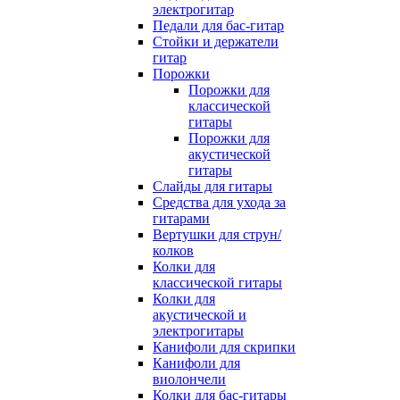
электрогитар
Педали для бас-гитар
Стойки и держатели
гитар
Порожки
Порожки для
классической
гитары
Порожки для
акустической
гитары
Слайды для гитары
Средства для ухода за
гитарами
Вертушки для струн/
колков
Колки для
классической гитары
Колки для
акустической и
электрогитары
Канифоли для скрипки
Канифоли для
виолончели
Колки для бас-гитары