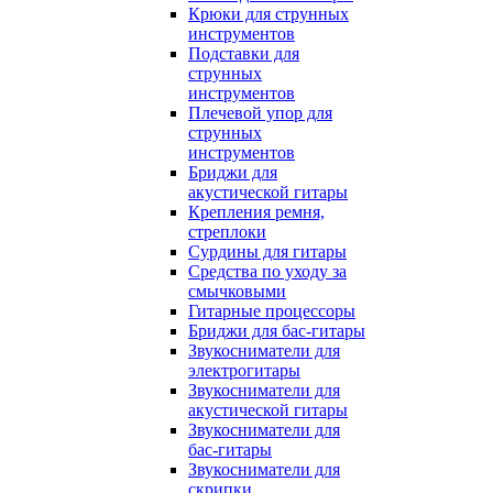
Крюки для струнных
инструментов
Подставки для
струнных
инструментов
Плечевой упор для
струнных
инструментов
Бриджи для
акустической гитары
Крепления ремня,
стреплоки
Сурдины для гитары
Средства по уходу за
смычковыми
Гитарные процессоры
Бриджи для бас-гитары
Звукосниматели для
электрогитары
Звукосниматели для
акустической гитары
Звукосниматели для
бас-гитары
Звукосниматели для
скрипки