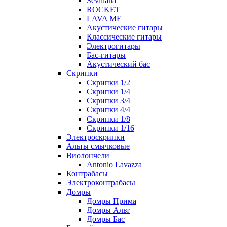
Sevillana
ROCKET
LAVA ME
Акустические гитары
Классические гитары
Электрогитары
Бас-гитары
Акустический бас
Скрипки
Скрипки 1/2
Скрипки 1/4
Скрипки 3/4
Скрипки 4/4
Скрипки 1/8
Скрипки 1/16
Электроскрипки
Альты смычковые
Виолончели
Antonio Lavazza
Контрабасы
Электроконтрабасы
Домры
Домры Прима
Домры Альт
Домры Бас