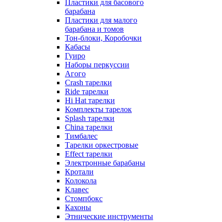
Пластики для басового
барабана
Пластики для малого
барабана и томов
Тон-блоки, Коробочки
Кабасы
Гуиро
Наборы перкуссии
Агого
Crash тарелки
Ride тарелки
Hi Hat тарелки
Комплекты тарелок
Splash тарелки
China тарелки
Тимбалес
Тарелки оркестровые
Effect тарелки
Электронные барабаны
Кротали
Колокола
Клавес
Стомпбокс
Кахоны
Этнические инструменты