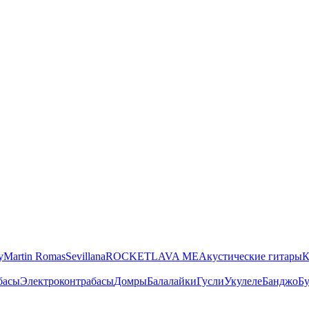
y
Martin Romas
Sevillana
ROCKET
LAVA ME
Акустические гитары
К
басы
Электроконтрабасы
Домры
Балалайки
Гусли
Укулеле
Банджо
Бу