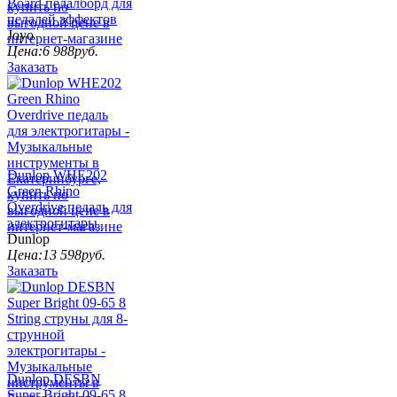
Board педалборд для
педалей эффектов
Joyo
Цена:
6 988
руб.
Заказать
Dunlop WHE202
Green Rhino
Overdrive педаль для
электрогитары
Dunlop
Цена:
13 598
руб.
Заказать
Dunlop DESBN
Super Bright 09-65 8