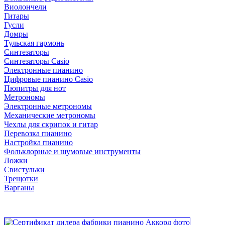
Виолончели
Гитары
Гусли
Домры
Тульская гармонь
Синтезаторы
Синтезаторы Casio
Электронные пианино
Цифровые пианино Casio
Пюпитры для нот
Метрономы
Электронные метрономы
Механические метрономы
Чехлы для скрипок и гитар
Перевозка пианино
Настройка пианино
Фольклорные и шумовые инструменты
Ложки
Свистульки
Трещотки
Варганы