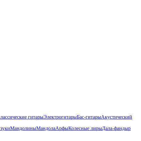
лассические гитары
Электрогитары
Бас-гитары
Акустический
зуки
Мандолины
Мандола
Арфы
Колесные лиры
Дала-фандыр