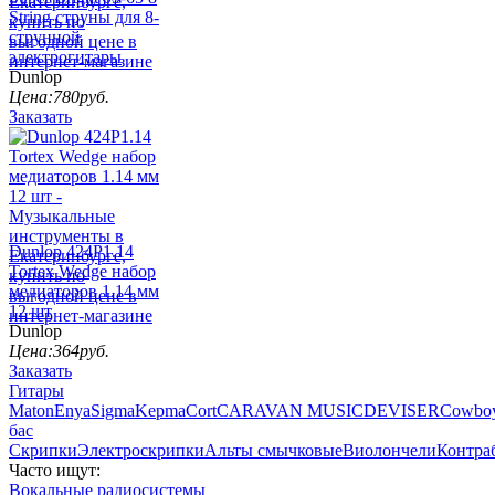
String струны для 8-
струнной
электрогитары
Dunlop
Цена:
780
руб.
Заказать
Dunlop 424P1.14
Tortex Wedge набор
медиаторов 1.14 мм
12 шт
Dunlop
Цена:
364
руб.
Заказать
Гитары
Maton
Enya
Sigma
Kepma
Cort
CARAVAN MUSIC
DEVISER
Cowbo
бас
Скрипки
Электроскрипки
Альты смычковые
Виолончели
Контра
Часто ищут:
Вокальные радиосистемы