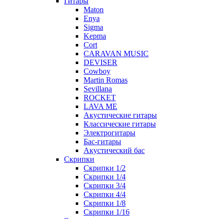
Гитары
Maton
Enya
Sigma
Kepma
Cort
CARAVAN MUSIC
DEVISER
Cowboy
Martin Romas
Sevillana
ROCKET
LAVA ME
Акустические гитары
Классические гитары
Электрогитары
Бас-гитары
Акустический бас
Скрипки
Скрипки 1/2
Скрипки 1/4
Скрипки 3/4
Скрипки 4/4
Скрипки 1/8
Скрипки 1/16