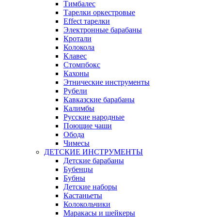
Тимбалес
Тарелки оркестровые
Effect тарелки
Электронные барабаны
Кротали
Колокола
Клавес
Стомпбокс
Кахоны
Этнические инструменты
Рубели
Кавказские барабаны
Калимбы
Русские народные
Поющие чаши
Обода
Чимесы
ДЕТСКИЕ ИНСТРУМЕНТЫ
Детские барабаны
Бубенцы
Бубны
Детские наборы
Кастаньеты
Колокольчики
Маракасы и шейкеры