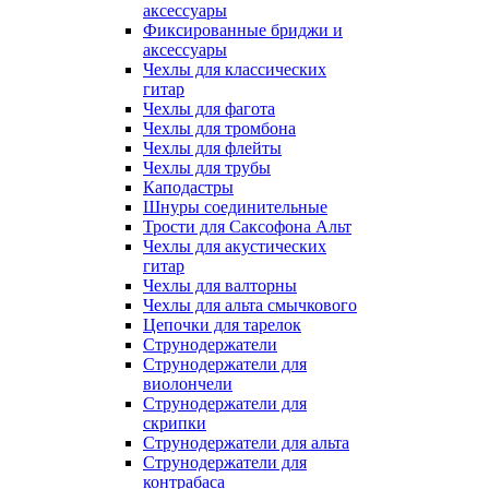
аксессуары
Фиксированные бриджи и
аксессуары
Чехлы для классических
гитар
Чехлы для фагота
Чехлы для тромбона
Чехлы для флейты
Чехлы для трубы
Каподастры
Шнуры соединительные
Трости для Саксофона Альт
Чехлы для акустических
гитар
Чехлы для валторны
Чехлы для альта смычкового
Цепочки для тарелок
Струнодержатели
Струнодержатели для
виолончели
Струнодержатели для
скрипки
Струнодержатели для альта
Струнодержатели для
контрабаса