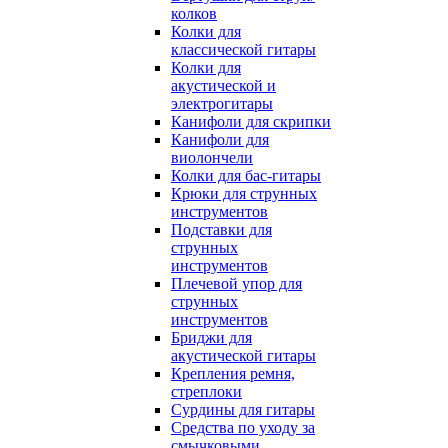
колков
Колки для
классической гитары
Колки для
акустической и
электрогитары
Канифоли для скрипки
Канифоли для
виолончели
Колки для бас-гитары
Крюки для струнных
инструментов
Подставки для
струнных
инструментов
Плечевой упор для
струнных
инструментов
Бриджи для
акустической гитары
Крепления ремня,
стреплоки
Сурдины для гитары
Средства по уходу за
смычковыми