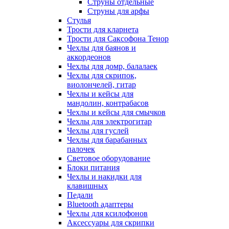
Струны отдельные
Струны для арфы
Стулья
Трости для кларнета
Трости для Саксофона Тенор
Чехлы для баянов и
аккордеонов
Чехлы для домр, балалаек
Чехлы для скрипок,
виолончелей, гитар
Чехлы и кейсы для
мандолин, контрабасов
Чехлы и кейсы для смычков
Чехлы для электрогитар
Чехлы для гуслей
Чехлы для барабанных
палочек
Световое оборудование
Блоки питания
Чехлы и накидки для
клавишных
Педали
Bluetooth адаптеры
Чехлы для ксилофонов
Аксессуары для скрипки