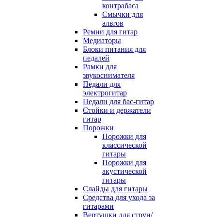
контрабаса
Смычки для
альтов
Ремни для гитар
Медиаторы
Блоки питания для
педалей
Рамки для
звукоснимателя
Педали для
электрогитар
Педали для бас-гитар
Стойки и держатели
гитар
Порожки
Порожки для
классической
гитары
Порожки для
акустической
гитары
Слайды для гитары
Средства для ухода за
гитарами
Вертушки для струн/