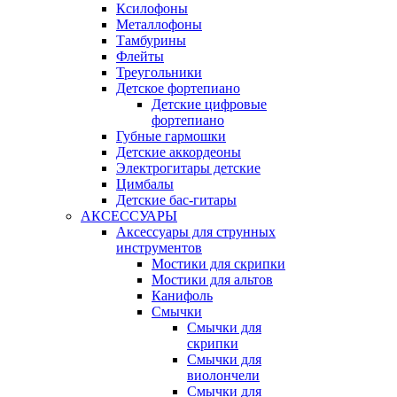
Ксилофоны
Металлофоны
Тамбурины
Флейты
Треугольники
Детское фортепиано
Детские цифровые
фортепиано
Губные гармошки
Детские аккордеоны
Электрогитары детские
Цимбалы
Детские бас-гитары
АКСЕССУАРЫ
Аксессуары для струнных
инструментов
Мостики для скрипки
Мостики для альтов
Канифоль
Смычки
Смычки для
скрипки
Смычки для
виолончели
Смычки для