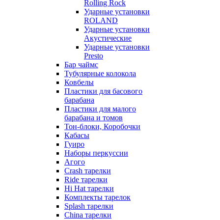
Rolling Rock
Ударные установки
ROLAND
Ударные установки
Акустические
Ударные установки
Presto
Бар чаймс
Тубулярные колокола
Ковбелы
Пластики для басового
барабана
Пластики для малого
барабана и томов
Тон-блоки, Коробочки
Кабасы
Гуиро
Наборы перкуссии
Агого
Crash тарелки
Ride тарелки
Hi Hat тарелки
Комплекты тарелок
Splash тарелки
China тарелки