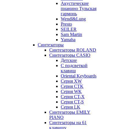
Акустические
пианино Тульская
гармонь
Wendl&Lung
Presto
SEILER
Sam Martin
Yamaha
Синтезаторы
Синтезаторы ROLAND
Синтезаторы CASIO
Детские
С подсветкой
клавиш
Oriental Keyboards
Cерия XW
Серия CTK
Серия WK
Серия CT-X
Серия CT-S
Серия LK
Синтезаторы EMILY
PIANO
Синтезаторы на 61
клавишу