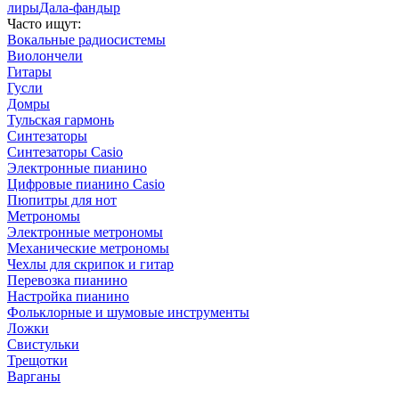
лиры
Дала-фандыр
Часто ищут:
Вокальные радиосистемы
Виолончели
Гитары
Гусли
Домры
Тульская гармонь
Синтезаторы
Синтезаторы Casio
Электронные пианино
Цифровые пианино Casio
Пюпитры для нот
Метрономы
Электронные метрономы
Механические метрономы
Чехлы для скрипок и гитар
Перевозка пианино
Настройка пианино
Фольклорные и шумовые инструменты
Ложки
Свистульки
Трещотки
Варганы