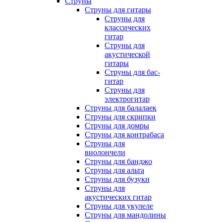
Струны
Струны для гитары
Струны для
классических
гитар
Струны для
акустической
гитары
Струны для бас-
гитар
Струны для
электрогитар
Струны для балалаек
Струны для скрипки
Струны для домры
Струны для контрабаса
Струны для
виолончели
Струны для банджо
Струны для альта
Струны для бузуки
Струны для
акустических гитар
Струны для укулеле
Струны для мандолины