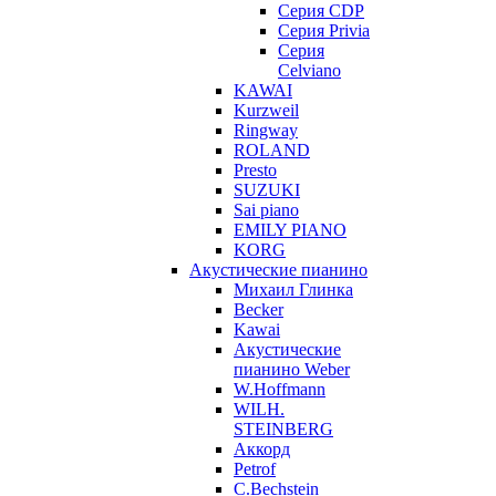
Серия CDP
Серия Privia
Серия
Celviano
KAWAI
Kurzweil
Ringway
ROLAND
Presto
SUZUKI
Sai piano
EMILY PIANO
KORG
Акустические пианино
Михаил Глинка
Becker
Kawai
Акустические
пианино Weber
W.Hoffmann
WILH.
STEINBERG
Аккорд
Petrof
C.Bechstein