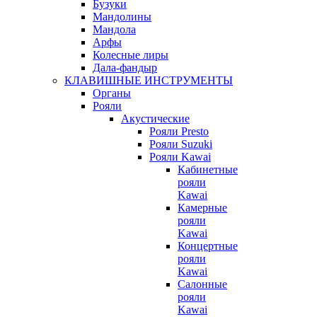
Бузуки
Мандолины
Мандола
Арфы
Колесные лиры
Дала-фандыр
КЛАВИШНЫЕ ИНСТРУМЕНТЫ
Органы
Рояли
Акустические
Рояли Presto
Рояли Suzuki
Рояли Kawai
Кабинетные
рояли
Kawai
Камерные
рояли
Kawai
Концертные
рояли
Kawai
Салонные
рояли
Kawai