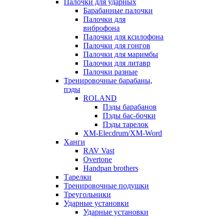
Палочки для ударных
Барабанные палочки
Палочки для
виброфона
Палочки для ксилофона
Палочки для гонгов
Палочки для маримбы
Палочки для литавр
Палочки разные
Тренировочные барабаны,
пэды
ROLAND
Пэды барабанов
Пэды бас-бочки
Пэды тарелок
XM-Elecdrum/XM-Word
Ханги
RAV Vast
Overtone
Handpan brothers
Тарелки
Тренировочные подушки
Треугольники
Ударные установки
Ударные установки