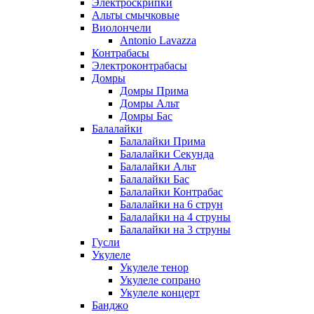
Электроскрипки
Альты смычковые
Виолончели
Antonio Lavazza
Контрабасы
Электроконтрабасы
Домры
Домры Прима
Домры Альт
Домры Бас
Балалайки
Балалайки Прима
Балалайки Секунда
Балалайки Альт
Балалайки Бас
Балалайки Контрабас
Балалайки на 6 струн
Балалайки на 4 струны
Балалайки на 3 струны
Гусли
Укулеле
Укулеле тенор
Укулеле сопрано
Укулеле концерт
Банджо