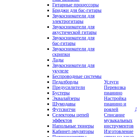
Гитарные процессоры
Бриджи для бас-гитары
Звукосниматели для
электрогитары
Звукосниматели для
акустической гитары
Звукосниматели для
бас-гитары
Звукосниматели для
скрипки
Лады
Звукосниматели для
укулеле
Беспроводные системы
Педалборды
Услуги
Предусилители
Перевозка
Бустеры
пианино
Эквалайзеры
Настройка
Шумодавы
пианино и
Футсвитчи
роялей
Селекторы цепей
Списание
эффектов
музыкальных
Напольные тюнеры
инструментов
Кабинет-эмуляторы
Изготовление
Потенциометры,
струн на заказ