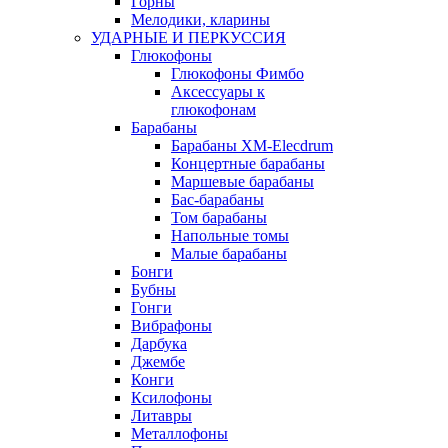
Горны
Мелодики, кларины
УДАРНЫЕ И ПЕРКУССИЯ
Глюкофоны
Глюкофоны Фимбо
Аксессуары к
глюкофонам
Барабаны
Барабаны XM-Elecdrum
Концертные барабаны
Маршевые барабаны
Бас-барабаны
Том барабаны
Напольные томы
Малые барабаны
Бонги
Бубны
Гонги
Вибрафоны
Дарбука
Джембе
Конги
Ксилофоны
Литавры
Металлофоны