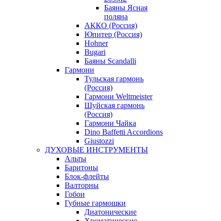
Баяны Ясная
поляна
АККО (Россия)
Юпитер (Россия)
Hohner
Bugari
Баяны Scandalli
Гармони
Тульская гармонь
(Россия)
Гармони Weltmeister
Шуйская гармонь
(Россия)
Гармони Чайка
Dino Baffetti Accordions
Giustozzi
ДУХОВЫЕ ИНСТРУМЕНТЫ
Альты
Баритоны
Блок-флейты
Валторны
Гобои
Губные гармошки
Диатонические
Хроматические