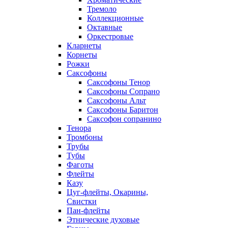
Тремоло
Коллекционные
Октавные
Оркестровые
Кларнеты
Корнеты
Рожки
Саксофоны
Саксофоны Тенор
Саксофоны Сопрано
Саксофоны Альт
Саксофоны Баритон
Саксофон сопранино
Тенора
Тромбоны
Трубы
Тубы
Фаготы
Флейты
Казу
Цуг-флейты, Окарины,
Свистки
Пан-флейты
Этнические духовые