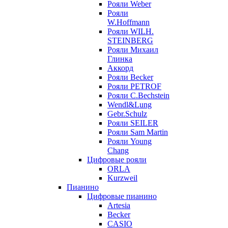
Рояли Weber
Рояли
W.Hoffmann
Рояли WILH.
STEINBERG
Рояли Михаил
Глинка
Аккорд
Рояли Becker
Рояли PETROF
Рояли C.Bechstein
Wendl&Lung
Gebr.Schulz
Рояли SEILER
Рояли Sam Martin
Рояли Young
Chang
Цифровые рояли
ORLA
Kurzweil
Пианино
Цифровые пианино
Artesia
Becker
CASIO