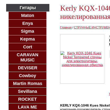
Kerly KQX-1046
Гитары
никелированная
Maton
Enya
Главная
/
СТРУННЫЕ ИНСТРУМЕ
Sigma
Kepma
Cort
CARAVAN
MUSIC
DEVISER
Cowboy
Martin Romas
Sevillana
ROCKET
KERLY KQX-1046 Kues Nickel 
LAVA ME
компания-производитель струн 