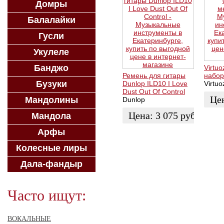
Домры
Балалайки
Гусли
Укулеле
Банджо
Virtu
Ремень для гитары
набор
Бузуки
Dunlop ILD10 I Love
Virtuo
Dust Out Of Control
Це
Мандолины
Dunlop
Цена:
3 075
руб.
Мандола
КУП
Арфы
ЗАКАЗАТЬ
Колесные лиры
Дала-фандыр
Часто ищут:
ВОКАЛЬНЫЕ