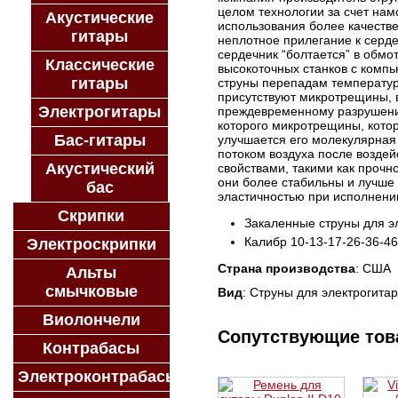
целом технологии за счет нам
Акустические
использования более качестве
гитары
неплотное прилегание к сердеч
сердечник “болтается” в обмо
Классические
высокоточных станков с комп
гитары
струны перепадам температуры
присутствуют микротрещины, в 
Электрогитары
преждевременному разрушению
которого микротрещины, котор
Бас-гитары
улучшается его молекулярная 
потоком воздуха после возде
Акустический
свойствами, такими как прочно
они более стабильны и лучше 
бас
эластичностью при исполнени
Скрипки
Закаленные струны для э
Калибр 10-13-17-26-36-46
Электроскрипки
Страна производства
: США
Альты
смычковые
Вид
: Струны для электрогита
Виолончели
Сопутствующие то
Контрабасы
Электроконтрабасы