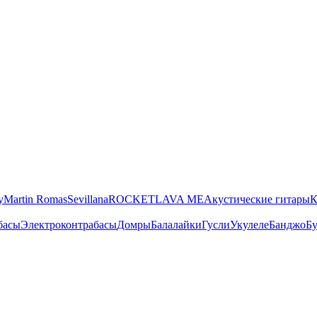
y
Martin Romas
Sevillana
ROCKET
LAVA ME
Акустические гитары
К
басы
Электроконтрабасы
Домры
Балалайки
Гусли
Укулеле
Банджо
Бу