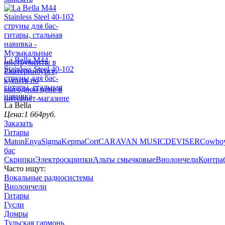
La Bella M44
Stainless Steel 40-102
струны для бас-
гитары, стальная
навивка
La Bella
Цена:
1 664
руб.
Заказать
Гитары
Maton
Enya
Sigma
Kepma
Cort
CARAVAN MUSIC
DEVISER
Cowbo
бас
Скрипки
Электроскрипки
Альты смычковые
Виолончели
Контра
Часто ищут:
Вокальные радиосистемы
Виолончели
Гитары
Гусли
Домры
Тульская гармонь