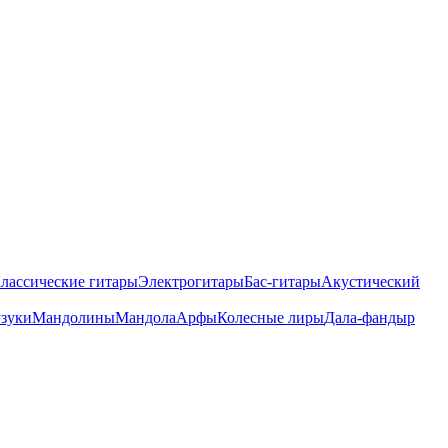
лассические гитары
Электрогитары
Бас-гитары
Акустический
зуки
Мандолины
Мандола
Арфы
Колесные лиры
Дала-фандыр