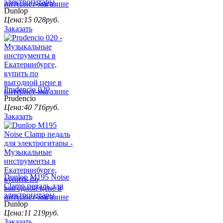
электрогитары
Dunlop
Цена:
15 028
руб.
Заказать
Prudencio 020
Prudencio
Цена:
40 716
руб.
Заказать
Dunlop M195 Noise
Clamp педаль для
электрогитары
Dunlop
Цена:
11 219
руб.
Заказать