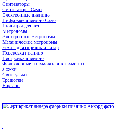
Синтезаторы
Синтезаторы Casio
Электронные пианино
Цифровые пианино Casio
Пюпитры для нот
Метрономы
Электронные метрономы
Механические метрономы
Чехлы для скрипок и гитар
Перевозка пианино
Настройка пианино
Фольклорные и шумовые инструменты
Ложки
Свистульки
Трещотки
Варганы