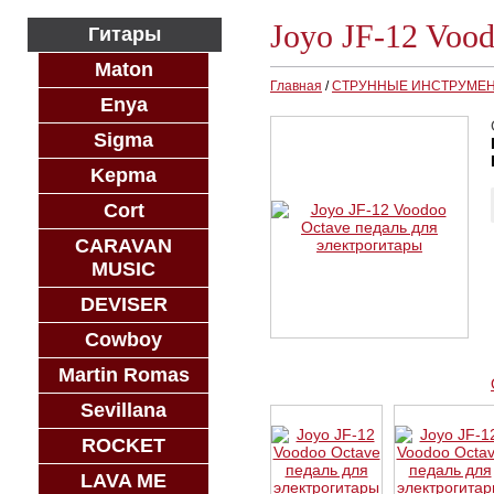
Joyo JF-12 Voo
Гитары
Maton
Главная
/
СТРУННЫЕ ИНСТРУМЕ
Enya
Sigma
Kepma
Cort
CARAVAN
MUSIC
DEVISER
Cowboy
Martin Romas
Sevillana
ROCKET
LAVA ME