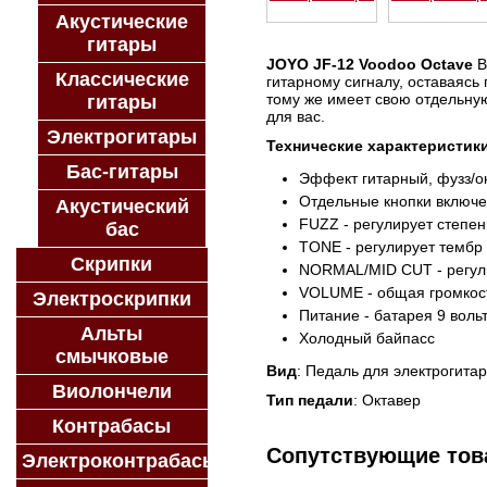
Акустические
гитары
JOYO JF-12 Voodoo Octave
В
Классические
гитарному сигналу, оставаясь
тому же имеет свою отдельную
гитары
для вас.
Электрогитары
Технические характеристик
Бас-гитары
Эффект гитарный, фузз/о
Отдельные кнопки включе
Акустический
FUZZ - регулирует степен
бас
TONE - регулирует тембр
Скрипки
NORMAL/MID CUT - регули
VOLUME - общая громкос
Электроскрипки
Питание - батарея 9 вольт
Альты
Холодный байпасс
смычковые
Вид
: Педаль для электрогита
Виолончели
Тип педали
: Октавер
Контрабасы
Сопутствующие то
Электроконтрабасы