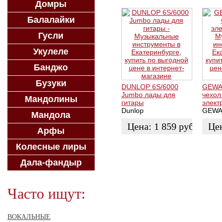
Домры
Балалайки
Гусли
Укулеле
Банджо
Бузуки
DUNLOP 6S/6000
GEWAp
Jumbo лады для
чехол
Мандолины
гитары
элект
Dunlop
GEW
Мандола
Цена:
1 859
руб.
Це
Арфы
ЗАКАЗАТЬ
КУП
Колесные лиры
Дала-фандыр
Часто ищут:
ВОКАЛЬНЫЕ