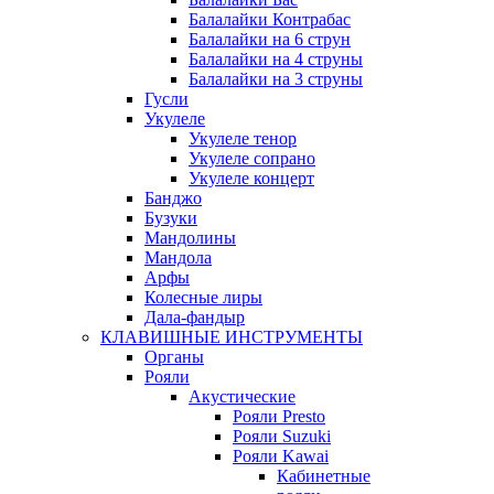
Балалайки Контрабас
Балалайки на 6 струн
Балалайки на 4 струны
Балалайки на 3 струны
Гусли
Укулеле
Укулеле тенор
Укулеле сопрано
Укулеле концерт
Банджо
Бузуки
Мандолины
Мандола
Арфы
Колесные лиры
Дала-фандыр
КЛАВИШНЫЕ ИНСТРУМЕНТЫ
Органы
Рояли
Акустические
Рояли Presto
Рояли Suzuki
Рояли Kawai
Кабинетные