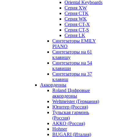
Oriental Keyboards
Cерия XW
Серия CTK
Серия WK
Серия CT-X
Серия CT-S
Серия LK
Синтезаторы EMILY
PIANO
Синтезаторы на 61
клавишу
Синтезаторы на 54
клавиши
Синтезаторы на 37
клавиш
Аккордеоны
Roland Цифровые
аккордеоны
Weltmeister (Германия)
Юпитер (Россия)
Тульская гармонь
(Россия)
АККО (Россия)
Hohner
BUGARI (Италия)