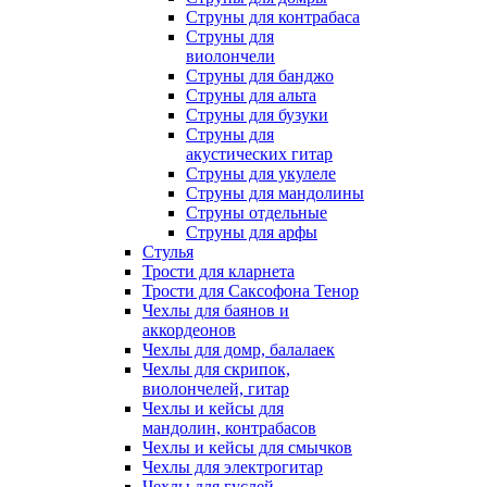
Струны для контрабаса
Струны для
виолончели
Струны для банджо
Струны для альта
Струны для бузуки
Струны для
акустических гитар
Струны для укулеле
Струны для мандолины
Струны отдельные
Струны для арфы
Стулья
Трости для кларнета
Трости для Саксофона Тенор
Чехлы для баянов и
аккордеонов
Чехлы для домр, балалаек
Чехлы для скрипок,
виолончелей, гитар
Чехлы и кейсы для
мандолин, контрабасов
Чехлы и кейсы для смычков
Чехлы для электрогитар
Чехлы для гуслей