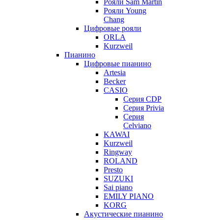
Рояли Sam Martin
Рояли Young
Chang
Цифровые рояли
ORLA
Kurzweil
Пианино
Цифровые пианино
Artesia
Becker
CASIO
Серия CDP
Серия Privia
Серия
Celviano
KAWAI
Kurzweil
Ringway
ROLAND
Presto
SUZUKI
Sai piano
EMILY PIANO
KORG
Акустические пианино