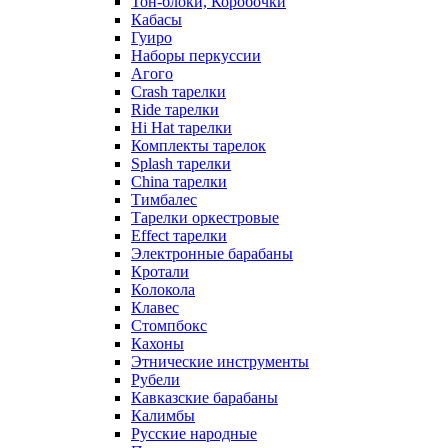
Тон-блоки, Коробочки
Кабасы
Гуиро
Наборы перкуссии
Агого
Crash тарелки
Ride тарелки
Hi Hat тарелки
Комплекты тарелок
Splash тарелки
China тарелки
Тимбалес
Тарелки оркестровые
Effect тарелки
Электронные барабаны
Кротали
Колокола
Клавес
Стомпбокс
Кахоны
Этнические инструменты
Рубели
Кавказские барабаны
Калимбы
Русские народные