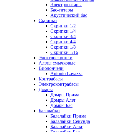
Электрогитары
Бас-гитары
Акустический бас
Скрипки
Скрипки 1/2
Скрипки 1/4
Скрипки 3/4
Скрипки 4/4
Скрипки 1/8
Скрипки 1/16
Электроскрипки
Альты смычковые
Виолончели
Antonio Lavazza
Контрабасы
Электроконтрабасы
Домры
Домры Прима
Домры Альт
Домры Бас
Балалайки
Балалайки Прима
Балалайки Секунда
Балалайки Альт
Балалайки Бас