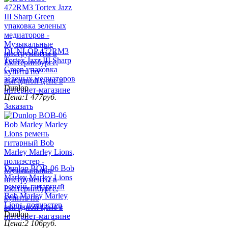
DUNLOP 472RM3
Tortex Jazz III Sharp
Green упаковка
зеленых медиаторов
Dunlop
Цена:
1 477
руб.
Заказать
Dunlop BОВ-06 Bob
Marley Marley Lions
ремень гитарный
Bob Marley Marley
Lions, полиэстер
Dunlop
Цена:
2 106
руб.