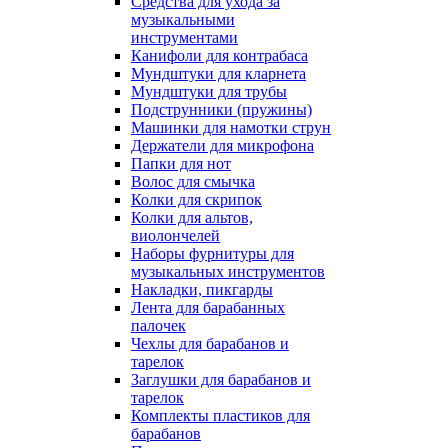
Средства для ухода за
музыкальными
инструментами
Канифоли для контрабаса
Мундштуки для кларнета
Мундштуки для трубы
Подструнники (пружины)
Машинки для намотки струн
Держатели для микрофона
Папки для нот
Волос для смычка
Колки для скрипок
Колки для альтов,
виолончелей
Наборы фурнитуры для
музыкальных инструментов
Накладки, пикгарды
Лента для барабанных
палочек
Чехлы для барабанов и
тарелок
Заглушки для барабанов и
тарелок
Комплекты пластиков для
барабанов