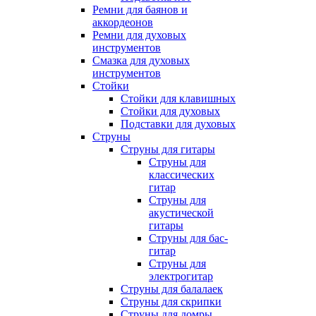
Ремни для баянов и
аккордеонов
Ремни для духовых
инструментов
Смазка для духовых
инструментов
Стойки
Стойки для клавишных
Стойки для духовых
Подставки для духовых
Струны
Струны для гитары
Струны для
классических
гитар
Струны для
акустической
гитары
Струны для бас-
гитар
Струны для
электрогитар
Струны для балалаек
Струны для скрипки
Струны для домры