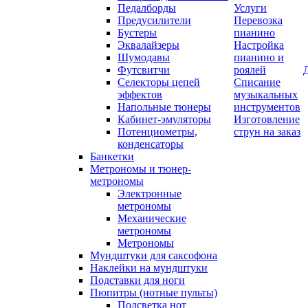
Педалборды
Услуги
Предусилители
Перевозка
Бустеры
пианино
Эквалайзеры
Настройка
Шумодавы
пианино и
Футсвитчи
роялей
Селекторы цепей
Списание
эффектов
музыкальных
Напольные тюнеры
инструментов
Кабинет-эмуляторы
Изготовление
Потенциометры,
струн на заказ
конденсаторы
Банкетки
Метрономы и тюнер-
метрономы
Электронные
метрономы
Механические
метрономы
Метрономы
Мундштуки для саксофона
Наклейки на мундштуки
Подставки для ноги
Пюпитры (нотные пульты)
Подсветка нот