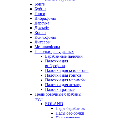
Бонги
Бубны
Гонги
Вибрафоны
Дарбука
Джембе
Конги
Ксилофоны
Литавры
Металлофоны
Палочки для ударных
Барабанные палочки
Палочки для
виброфона
Палочки для ксилофона
Палочки для гонгов
Палочки для маримбы
Палочки для литавр
Палочки разные
Тренировочные барабаны,
пэды
ROLAND
Пэды барабанов
Пэды бас-бочки
Пэды тарелок