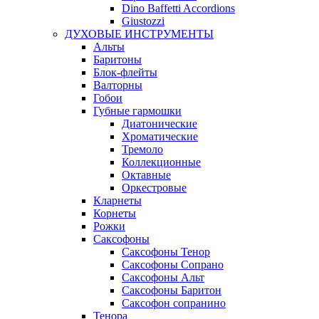
Dino Baffetti Accordions
Giustozzi
ДУХОВЫЕ ИНСТРУМЕНТЫ
Альты
Баритоны
Блок-флейты
Валторны
Гобои
Губные гармошки
Диатонические
Хроматические
Тремоло
Коллекционные
Октавные
Оркестровые
Кларнеты
Корнеты
Рожки
Саксофоны
Саксофоны Тенор
Саксофоны Сопрано
Саксофоны Альт
Саксофоны Баритон
Саксофон сопранино
Тенора