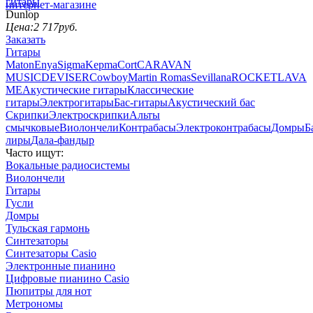
гитары
Dunlop
Цена:
2 717
руб.
Заказать
Гитары
Maton
Enya
Sigma
Kepma
Cort
CARAVAN
MUSIC
DEVISER
Cowboy
Martin Romas
Sevillana
ROCKET
LAVA
ME
Акустические гитары
Классические
гитары
Электрогитары
Бас-гитары
Акустический бас
Скрипки
Электроскрипки
Альты
смычковые
Виолончели
Контрабасы
Электроконтрабасы
Домры
Б
лиры
Дала-фандыр
Часто ищут:
Вокальные радиосистемы
Виолончели
Гитары
Гусли
Домры
Тульская гармонь
Синтезаторы
Синтезаторы Casio
Электронные пианино
Цифровые пианино Casio
Пюпитры для нот
Метрономы