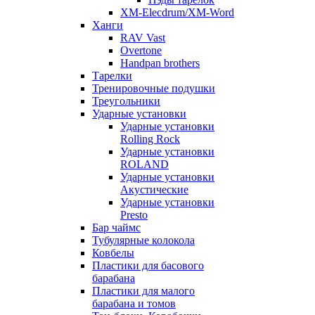
XM-Elecdrum/XM-Word
Ханги
RAV Vast
Overtone
Handpan brothers
Тарелки
Тренировочные подушки
Треугольники
Ударные установки
Ударные установки
Rolling Rock
Ударные установки
ROLAND
Ударные установки
Акустические
Ударные установки
Presto
Бар чаймс
Тубулярные колокола
Ковбелы
Пластики для басового
барабана
Пластики для малого
барабана и томов