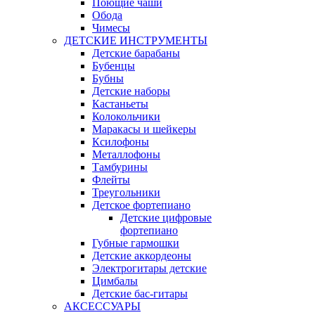
Поющие чаши
Обода
Чимесы
ДЕТСКИЕ ИНСТРУМЕНТЫ
Детские барабаны
Бубенцы
Бубны
Детские наборы
Кастаньеты
Колокольчики
Маракасы и шейкеры
Ксилофоны
Металлофоны
Тамбурины
Флейты
Треугольники
Детское фортепиано
Детские цифровые
фортепиано
Губные гармошки
Детские аккордеоны
Электрогитары детские
Цимбалы
Детские бас-гитары
АКСЕССУАРЫ