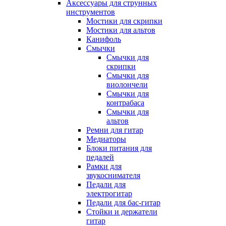
Аксессуары для струнных
инструментов
Мостики для скрипки
Мостики для альтов
Канифоль
Смычки
Смычки для
скрипки
Смычки для
виолончели
Смычки для
контрабаса
Смычки для
альтов
Ремни для гитар
Медиаторы
Блоки питания для
педалей
Рамки для
звукоснимателя
Педали для
электрогитар
Педали для бас-гитар
Стойки и держатели
гитар