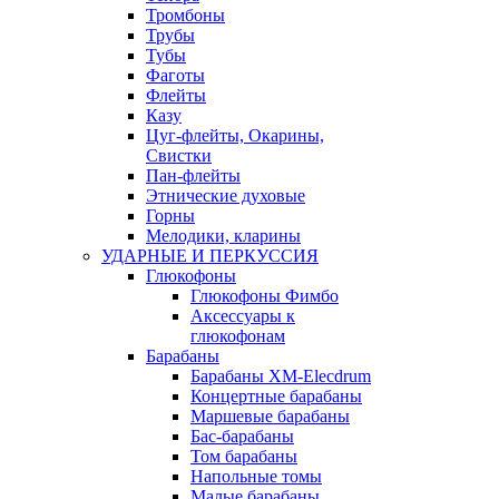
Тромбоны
Трубы
Тубы
Фаготы
Флейты
Казу
Цуг-флейты, Окарины,
Свистки
Пан-флейты
Этнические духовые
Горны
Мелодики, кларины
УДАРНЫЕ И ПЕРКУССИЯ
Глюкофоны
Глюкофоны Фимбо
Аксессуары к
глюкофонам
Барабаны
Барабаны XM-Elecdrum
Концертные барабаны
Маршевые барабаны
Бас-барабаны
Том барабаны
Напольные томы
Малые барабаны