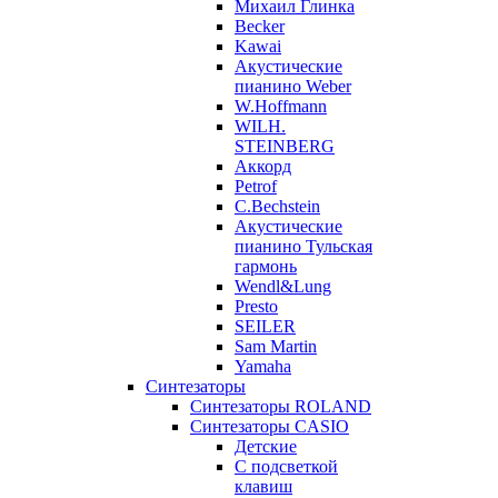
Михаил Глинка
Becker
Kawai
Акустические
пианино Weber
W.Hoffmann
WILH.
STEINBERG
Аккорд
Petrof
C.Bechstein
Акустические
пианино Тульская
гармонь
Wendl&Lung
Presto
SEILER
Sam Martin
Yamaha
Синтезаторы
Синтезаторы ROLAND
Синтезаторы CASIO
Детские
С подсветкой
клавиш