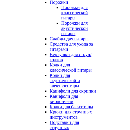
Порожки
Порожки для
классической
гитары
Порожки для
акустической
гитары
Слайды для гитары
Средства для ухода за
гитарами
Вертушки для струн/
колков
Колки для
классической гитары
Колки для
акустической и
электрогитары
Канифоли для скрипки
Канифоли для
виолончели
Колки для бас-гитары
Крюки для струнных
инструментов
Подставки для
струнных