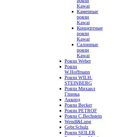
рояли
Kawai
Камерные
рояли
Kawai
Концертные
рояли
Kawai
Салонные
рояли
Kawai
Рояли Weber
Рояли
W.Hoffmann
Рояли WILH.
STEINBERG
Рояли Михаил
Глинка
Аккорд
Рояли Becker
Рояли PETROF
Рояли C.Bechstein
Wendl&Lung
Gebr.Schulz
Рояли SEILER