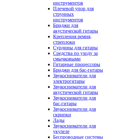
инструментов
Плечевой упор для
струнных
инструментов
Бриджи для
акустической гитары
Крепления ремня,
стреплоки
Сурдины для гитары
Средства по уходу за
смычковыми
Гитарные процессоры
Бриджи для бас-гитары
Звукосниматели для
электрогитары
Звукосниматели для
акустической гитары
Звукосниматели для
бас-гитары
Звукосниматели для
скрипки
Лады
Звукосниматели для
укулеле
Беспроводные системы